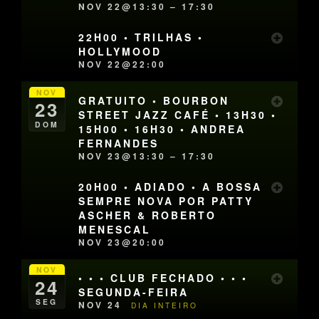
NOV 22@13:30 – 17:30
22H00 • TRILHAS •
HOLLYMOOD
NOV 22@22:00
NOV
GRATUITO • BOURBON
23
STREET JAZZ CAFÉ • 13H30 •
DOM
15H00 • 16H30 • ANDREA
FERNANDES
NOV 23@13:30 – 17:30
20H00 • ADIADO • A BOSSA
SEMPRE NOVA POR PATTY
ASCHER & ROBERTO
MENESCAL
NOV 23@20:00
NOV
• • • CLUB FECHADO • • •
24
SEGUNDA-FEIRA
SEG
NOV 24
DIA INTEIRO