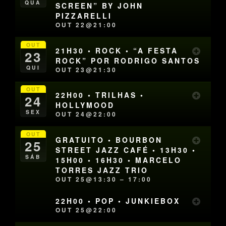
QUA
SCREEN” BY JOHN
PIZZARELLI
OUT 22@21:00
OUT
21H30 • ROCK • “A FESTA
23
ROCK” POR RODRIGO SANTOS
QUI
OUT 23@21:30
OUT
22H00 • TRILHAS •
24
HOLLYMOOD
SEX
OUT 24@22:00
OUT
GRATUITO • BOURBON
25
STREET JAZZ CAFÉ • 13H30 •
SÁB
15H00 • 16H30 • MARCELO
TORRES JAZZ TRIO
OUT 25@13:30 – 17:00
22H00 • POP • JUNKIEBOX
OUT 25@22:00