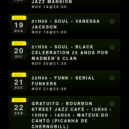
JAZZ MANSION
NOV 18@20:00
NOV
21H00 • SOUL • VANESSA
19
JACKSON
QUA
NOV 19@21:00
NOV
21H30 • SOUL • BLACK
20
CELEBRATION 25 ANOS POR
QUI
MADMEN’S CLAN
NOV 20@21:30
NOV
22H00 • FUNK • SERIAL
21
FUNKERS
SEX
NOV 21@22:00
NOV
GRATUITO • BOURBON
22
STREET JAZZ CAFÉ • 13H30 •
SÁB
15H00 • 16H30 • MATEUS DO
CANTO (PICANHA DE
CHERNOBILL)