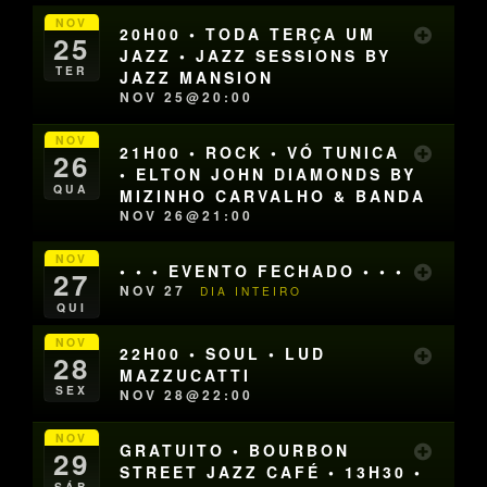
NOV
20H00 • TODA TERÇA UM
25
JAZZ • JAZZ SESSIONS BY
TER
JAZZ MANSION
NOV 25@20:00
NOV
21H00 • ROCK • VÓ TUNICA
26
• ELTON JOHN DIAMONDS BY
QUA
MIZINHO CARVALHO & BANDA
NOV 26@21:00
NOV
• • • EVENTO FECHADO • • •
27
NOV 27
DIA INTEIRO
QUI
NOV
22H00 • SOUL • LUD
28
MAZZUCATTI
SEX
NOV 28@22:00
NOV
GRATUITO • BOURBON
29
STREET JAZZ CAFÉ • 13H30 •
SÁB