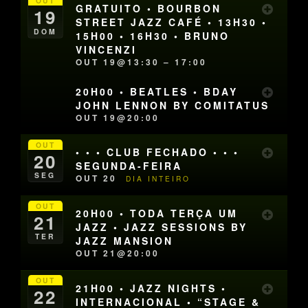
OUT
GRATUITO • BOURBON
19
STREET JAZZ CAFÉ • 13H30 •
DOM
15H00 • 16H30 • BRUNO
VINCENZI
OUT 19@13:30 – 17:00
20H00 • BEATLES • BDAY
JOHN LENNON BY COMITATUS
OUT 19@20:00
OUT
• • • CLUB FECHADO • • •
20
SEGUNDA-FEIRA
SEG
OUT 20
DIA INTEIRO
OUT
20H00 • TODA TERÇA UM
21
JAZZ • JAZZ SESSIONS BY
TER
JAZZ MANSION
OUT 21@20:00
OUT
21H00 • JAZZ NIGHTS •
22
INTERNACIONAL • “STAGE &