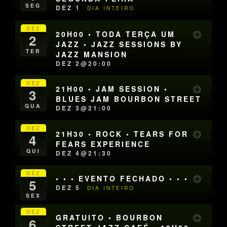
SEG
DEZ 1
DIA INTEIRO
DEZ
20H00 • TODA TERÇA UM
2
JAZZ • JAZZ SESSIONS BY
TER
JAZZ MANSION
DEZ 2@20:00
DEZ
21H00 • JAM SESSION •
3
BLUES JAM BOURBON STREET
QUA
DEZ 3@21:00
DEZ
21H30 • ROCK • TEARS FOR
4
FEARS EXPERIENCE
QUI
DEZ 4@21:30
DEZ
• • • EVENTO FECHADO • • •
5
DEZ 5
DIA INTEIRO
SEX
DEZ
GRATUITO • BOURBON
6