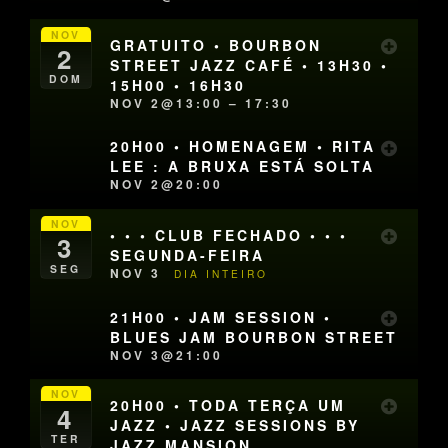
NOV
GRATUITO • BOURBON
2
STREET JAZZ CAFÉ • 13H30 •
DOM
15H00 • 16H30
NOV 2@13:00 – 17:30
20H00 • HOMENAGEM • RITA
LEE : A BRUXA ESTÁ SOLTA
NOV 2@20:00
NOV
• • • CLUB FECHADO • • •
3
SEGUNDA-FEIRA
SEG
NOV 3
DIA INTEIRO
21H00 • JAM SESSION •
BLUES JAM BOURBON STREET
NOV 3@21:00
NOV
20H00 • TODA TERÇA UM
4
JAZZ • JAZZ SESSIONS BY
TER
JAZZ MANSION