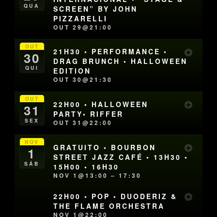
QUA
SCREEN” BY JOHN
PIZZARELLI
OUT 29@21:00
OUT
21H30 • PERFORMANCE •
30
DRAG BRUNCH • HALLOWEEN
QUI
EDITION
OUT 30@21:30
OUT
22H00 • HALLOWEEN
31
PARTY• RIFFER
SEX
OUT 31@22:00
NOV
GRATUITO • BOURBON
1
STREET JAZZ CAFÉ • 13H30 •
SÁB
15H00 • 16H30
NOV 1@13:00 – 17:30
22H00 • POP • DUODERIZ &
THE FLAME ORCHESTRA
NOV 1@22:00