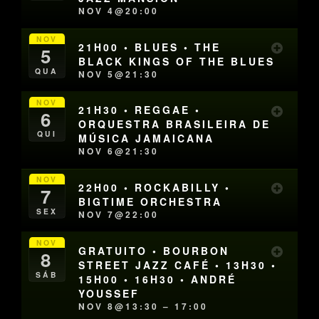
NOV 4@20:00
NOV
21H00 • BLUES • THE
5
BLACK KINGS OF THE BLUES
QUA
NOV 5@21:30
NOV
21H30 • REGGAE •
6
ORQUESTRA BRASILEIRA DE
QUI
MÚSICA JAMAICANA
NOV 6@21:30
NOV
22H00 • ROCKABILLY •
7
BIGTIME ORCHESTRA
SEX
NOV 7@22:00
NOV
GRATUITO • BOURBON
8
STREET JAZZ CAFÉ • 13H30 •
SÁB
15H00 • 16H30 • ANDRÉ
YOUSSEF
NOV 8@13:30 – 17:00