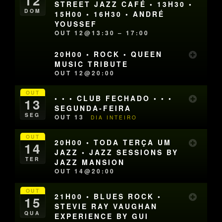
12
STREET JAZZ CAFÉ • 13H30 •
DOM
15H00 • 16H30 • ANDRÉ
YOUSSEF
OUT 12@13:30 – 17:00
20H00 • ROCK • QUEEN
MUSIC TRIBUTE
OUT 12@20:00
OUT
• • • CLUB FECHADO • • •
13
SEGUNDA-FEIRA
SEG
OUT 13
DIA INTEIRO
OUT
20H00 • TODA TERÇA UM
14
JAZZ • JAZZ SESSIONS BY
TER
JAZZ MANSION
OUT 14@20:00
OUT
21H00 • BLUES ROCK •
15
STEVIE RAY VAUGHAN
QUA
EXPERIENCE BY GUI