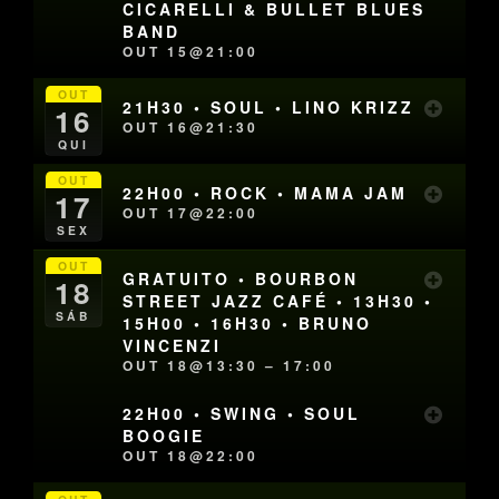
CICARELLI & BULLET BLUES
BAND
OUT 15@21:00
OUT
21H30 • SOUL • LINO KRIZZ
16
OUT 16@21:30
QUI
OUT
22H00 • ROCK • MAMA JAM
17
OUT 17@22:00
SEX
OUT
GRATUITO • BOURBON
18
STREET JAZZ CAFÉ • 13H30 •
SÁB
15H00 • 16H30 • BRUNO
VINCENZI
OUT 18@13:30 – 17:00
22H00 • SWING • SOUL
BOOGIE
OUT 18@22:00