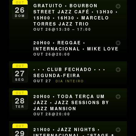
OUT
GRATUITO • BOURBON
26
STREET JAZZ CAFÉ • 13H30 •
DOM
15H00 • 16H30 • MARCELO
TORRES JAZZ TRIO
OUT 26@13:30 – 17:00
20H00 • REGGAE •
INTERNACIONAL • MIKE LOVE
OUT 26@20:00
OUT
• • • CLUB FECHADO • • •
27
SEGUNDA-FEIRA
SEG
OUT 27
DIA INTEIRO
OUT
20H00 • TODA TERÇA UM
28
JAZZ • JAZZ SESSIONS BY
TER
JAZZ MANSION
OUT 28@20:00
OUT
21H00 • JAZZ NIGHTS •
29
INTERNACIONAL • “STAGE &