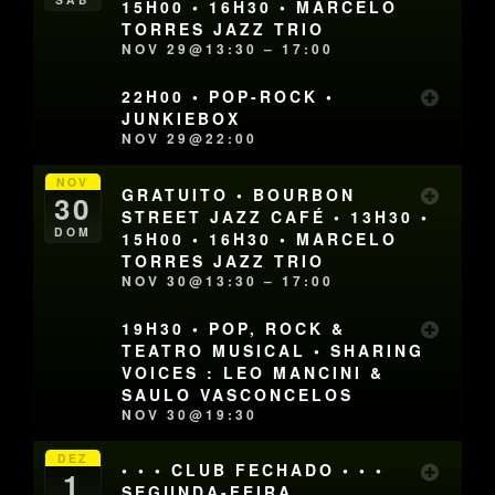
15H00 • 16H30 • MARCELO
TORRES JAZZ TRIO
NOV 29@13:30 – 17:00
22H00 • POP-ROCK •
JUNKIEBOX
NOV 29@22:00
NOV
GRATUITO • BOURBON
30
STREET JAZZ CAFÉ • 13H30 •
DOM
15H00 • 16H30 • MARCELO
TORRES JAZZ TRIO
NOV 30@13:30 – 17:00
19H30 • POP, ROCK &
TEATRO MUSICAL • SHARING
VOICES : LEO MANCINI &
SAULO VASCONCELOS
NOV 30@19:30
DEZ
• • • CLUB FECHADO • • •
1
SEGUNDA-FEIRA