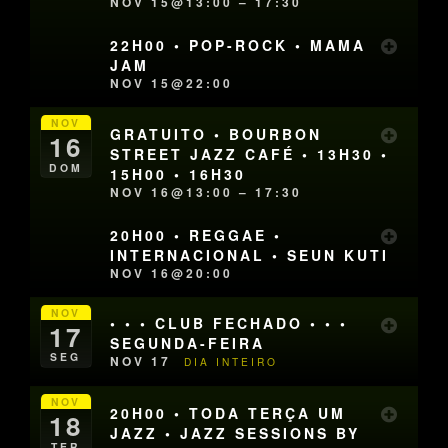
NOV 15@13:00 – 17:30
22H00 • POP-ROCK • MAMA
JAM
NOV 15@22:00
NOV
GRATUITO • BOURBON
16
STREET JAZZ CAFÉ • 13H30 •
DOM
15H00 • 16H30
NOV 16@13:00 – 17:30
20H00 • REGGAE •
INTERNACIONAL • SEUN KUTI
NOV 16@20:00
NOV
• • • CLUB FECHADO • • •
17
SEGUNDA-FEIRA
SEG
NOV 17
DIA INTEIRO
NOV
20H00 • TODA TERÇA UM
18
JAZZ • JAZZ SESSIONS BY
TER