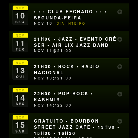
NOV
• • • CLUB FECHADO • • •
10
SEGUNDA-FEIRA
SEG
NOV 10
DIA INTEIRO
NOV
21H00 • JAZZ • EVENTO CRÊ
11
SER • AIR LIX JAZZ BAND
TER
NOV 11@21:00
NOV
21H30 • ROCK • RADIO
13
NACIONAL
QUI
NOV 13@21:30
NOV
22H00 • POP-ROCK •
14
KASHMIR
SEX
NOV 14@22:00
NOV
GRATUITO • BOURBON
15
STREET JAZZ CAFÉ • 13H30 •
SÁB
15H00 • 16H30