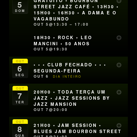
GRATUITO • BOURBON
5
STREET JAZZ CAFÉ • 13H30 •
DOM
15H00 • 16H30 • A DAMA E O
VAGABUNDO
OUT 5@13:30 – 17:00
18H30 • ROCK • LEO
MANCINI • 50 ANOS
OUT 5@19:30
OUT
• • • CLUB FECHADO • • •
6
SEGUNDA-FEIRA
SEG
OUT 6
DIA INTEIRO
OUT
20H00 • TODA TERÇA UM
7
JAZZ • JAZZ SESSIONS BY
TER
JAZZ MANSION
OUT 7@20:00
OUT
21H00 • JAM SESSION •
8
BLUES JAM BOURBON STREET
QUA
OUT 8@21:00