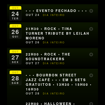
OUT
• • • EVENTO FECHADO • • •
24
OUT 24
DIA INTEIRO
TER
OUT
21H30 • ROCK • TINA
26
TURNER TRIBUTE BY LEILAH
QUI
MORENO
OUT 26
DIA INTEIRO
OUT
22H00 • ROCK • THE
27
SOUNDTRACKERS
SEX
OUT 27
DIA INTEIRO
OUT
• • • BOURBON STREET
28
JAZZ CAFÉ • • • EM 3 SETS
SÁB
GRATUITOS • 13H30 • 15H00 •
16H30
OUT 28
DIA INTEIRO
22H00 • HALLOWEEN •