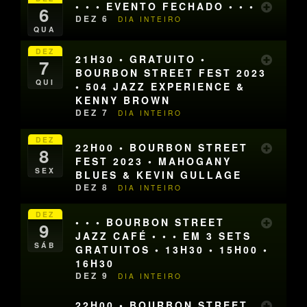
• • • EVENTO FECHADO • • •
6
DEZ 6
DIA INTEIRO
QUA
DEZ
21H30 • GRATUITO •
7
BOURBON STREET FEST 2023
QUI
• 504 JAZZ EXPERIENCE &
KENNY BROWN
DEZ 7
DIA INTEIRO
DEZ
22H00 • BOURBON STREET
8
FEST 2023 • MAHOGANY
SEX
BLUES & KEVIN GULLAGE
DEZ 8
DIA INTEIRO
DEZ
• • • BOURBON STREET
9
JAZZ CAFÉ • • • EM 3 SETS
SÁB
GRATUITOS • 13H30 • 15H00 •
16H30
DEZ 9
DIA INTEIRO
22H00 • BOURBON STREET