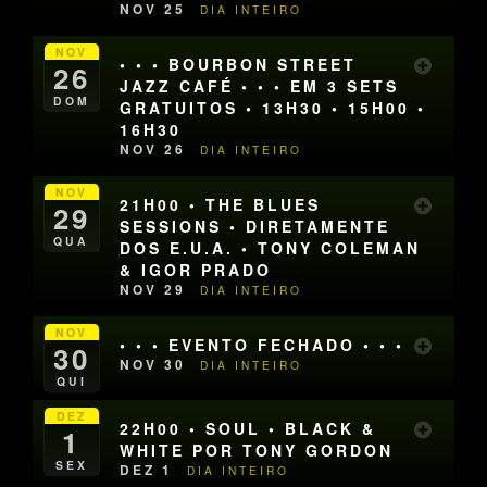
NOV 25
DIA INTEIRO
NOV
• • • BOURBON STREET
26
JAZZ CAFÉ • • • EM 3 SETS
DOM
GRATUITOS • 13H30 • 15H00 •
16H30
NOV 26
DIA INTEIRO
NOV
21H00 • THE BLUES
29
SESSIONS • DIRETAMENTE
QUA
DOS E.U.A. • TONY COLEMAN
& IGOR PRADO
NOV 29
DIA INTEIRO
NOV
• • • EVENTO FECHADO • • •
30
NOV 30
DIA INTEIRO
QUI
DEZ
22H00 • SOUL • BLACK &
1
WHITE POR TONY GORDON
SEX
DEZ 1
DIA INTEIRO