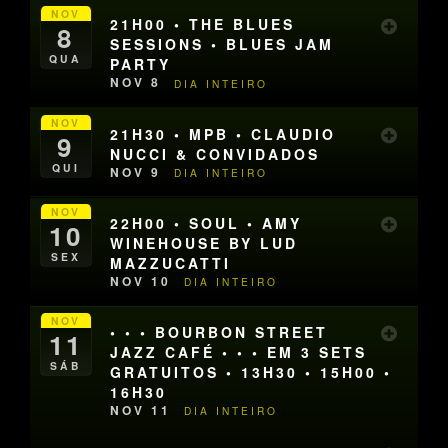
NOV
21H00 • THE BLUES
8
SESSIONS • BLUES JAM
QUA
PARTY
NOV 8
DIA INTEIRO
NOV
21H30 • MPB • CLAUDIO
9
NUCCI & CONVIDADOS
QUI
NOV 9
DIA INTEIRO
NOV
22H00 • SOUL • AMY
10
WINEHOUSE BY LUD
SEX
MAZZUCATTI
NOV 10
DIA INTEIRO
NOV
• • • BOURBON STREET
11
JAZZ CAFÉ • • • EM 3 SETS
SÁB
GRATUITOS • 13H30 • 15H00 •
16H30
NOV 11
DIA INTEIRO