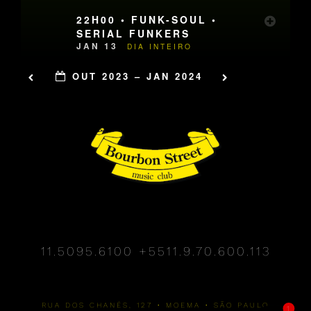
22H00 • FUNK-SOUL •
SERIAL FUNKERS
JAN 13
DIA INTEIRO
OUT 2023 – JAN 2024
11.5095.6100
+5511.9.70.600.113
RUA DOS CHANÉS, 127 • MOEMA • SÃO PAULO
1