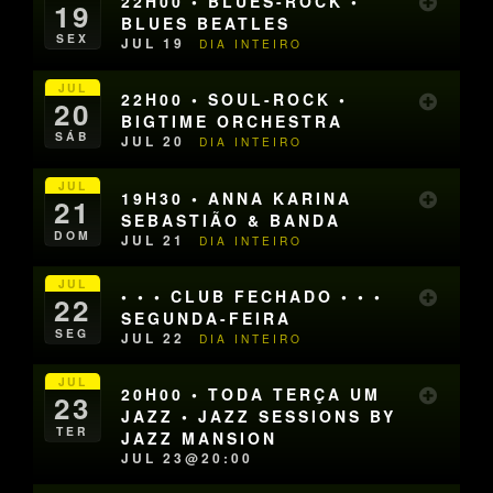
22H00 • BLUES-ROCK •
19
BLUES BEATLES
SEX
JUL 19
DIA INTEIRO
JUL
22H00 • SOUL-ROCK •
20
BIGTIME ORCHESTRA
SÁB
JUL 20
DIA INTEIRO
JUL
19H30 • ANNA KARINA
21
SEBASTIÃO & BANDA
DOM
JUL 21
DIA INTEIRO
JUL
• • • CLUB FECHADO • • •
22
SEGUNDA-FEIRA
SEG
JUL 22
DIA INTEIRO
JUL
20H00 • TODA TERÇA UM
23
JAZZ • JAZZ SESSIONS BY
TER
JAZZ MANSION
JUL 23@20:00