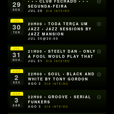
• • • CLUB FECHADO • • •
29
SEGUNDA-FEIRA
SEG
JUL 29
DIA INTEIRO
JUL
20H00 • TODA TERÇA UM
30
JAZZ • JAZZ SESSIONS BY
TER
JAZZ MANSION
JUL 30@20:00
JUL
21H00 • STEELY DAN • ONLY
31
A FOOL WOULD PLAY THAT
QUA
JUL 31
DIA INTEIRO
AGO
22H00 • SOUL • BLACK AND
2
WHITE BY TONY GORDON
SEX
AGO 2
DIA INTEIRO
AGO
22H00 • GROOVE • SERIAL
3
FUNKERS
SÁB
AGO 3
DIA INTEIRO