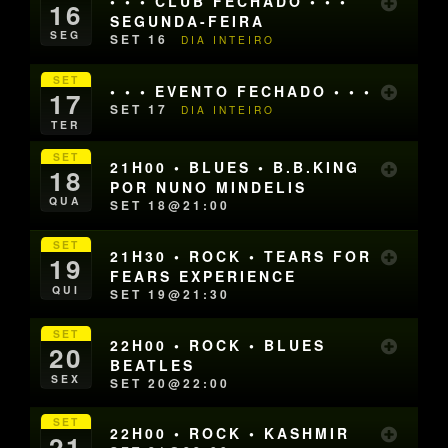
• • • CLUB FECHADO • • •
16
SEGUNDA-FEIRA
SEG
SET 16
DIA INTEIRO
SET
• • • EVENTO FECHADO • • •
17
SET 17
DIA INTEIRO
TER
SET
21H00 • BLUES • B.B.KING
18
POR NUNO MINDELIS
QUA
SET 18@21:00
SET
21H30 • ROCK • TEARS FOR
19
FEARS EXPERIENCE
QUI
SET 19@21:30
SET
22H00 • ROCK • BLUES
20
BEATLES
SEX
SET 20@22:00
SET
22H00 • ROCK • KASHMIR
21