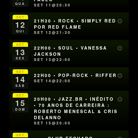
QUA
SET 11@20:30
SET
21H30 • ROCK • SIMPLY RED
12
POR RED FLAME
QUI
SET 12@21:30
SET
22H00 • SOUL • VANESSA
13
JACKSON
SEX
SET 13@22:00
SET
22H00 • POP-ROCK • RIFFER
14
SET 14@22:00
SÁB
SET
20H00 • JAZZ.BR • INÉDITO
15
• 70 ANOS DE CARREIRA :
DOM
ROBERTO MENESCAL & CRIS
DELANNO
SET 15@20:00
SET