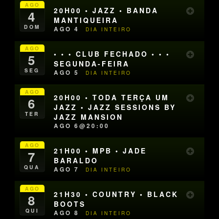
AGO
20H00 • JAZZ • BANDA
4
MANTIQUEIRA
DOM
AGO 4
DIA INTEIRO
AGO
• • • CLUB FECHADO • • •
5
SEGUNDA-FEIRA
SEG
AGO 5
DIA INTEIRO
AGO
20H00 • TODA TERÇA UM
6
JAZZ • JAZZ SESSIONS BY
TER
JAZZ MANSION
AGO 6@20:00
AGO
21H00 • MPB • JADE
7
BARALDO
QUA
AGO 7
DIA INTEIRO
AGO
21H30 • COUNTRY • BLACK
8
BOOTS
QUI
AGO 8
DIA INTEIRO