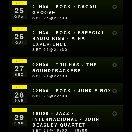
SET
21H00 • ROCK • CACAU
25
GROOVE
QUA
SET 25@21:00
SET
21H30 • ROCK • ESPECIAL
26
RADIO KISS • A-HA
QUI
EXPERIENCE
SET 26@21:30
SET
22H00 • TRILHAS • THE
27
SOUNDTRACKERS
SEX
SET 27@22:00
SET
22H00 • ROCK • JUNKIE BOX
28
SET 28@22:00
SÁB
SET
16H00 • JAZZ •
29
INTERNACIONAL • JOHN
DOM
BEASLEY QUARTET
SET 29@16:00 – 18:00