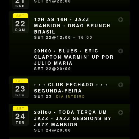
SET 21@22:00
SÁB
SET
12H AS 16H • JAZZ
22
MANSION • DRAG BRUNCH
DOM
BRASIL
SET 22@12:00 – 16:00
20H00 • BLUES • ERIC
CLAPTON WARMIN’ UP POR
JULIO MARIA
SET 22@20:00
SET
• • • CLUB FECHADO • • •
23
SEGUNDA-FEIRA
SEG
SET 23
DIA INTEIRO
SET
20H00 • TODA TERÇA UM
24
JAZZ • JAZZ SESSIONS BY
TER
JAZZ MANSION
SET 24@20:00