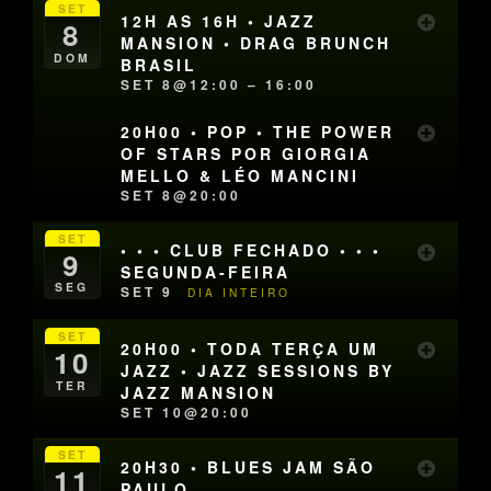
SET
12H AS 16H • JAZZ
8
MANSION • DRAG BRUNCH
DOM
BRASIL
SET 8@12:00 – 16:00
20H00 • POP • THE POWER
OF STARS POR GIORGIA
MELLO & LÉO MANCINI
SET 8@20:00
SET
• • • CLUB FECHADO • • •
9
SEGUNDA-FEIRA
SEG
SET 9
DIA INTEIRO
SET
20H00 • TODA TERÇA UM
10
JAZZ • JAZZ SESSIONS BY
TER
JAZZ MANSION
SET 10@20:00
SET
20H30 • BLUES JAM SÃO
11
PAULO