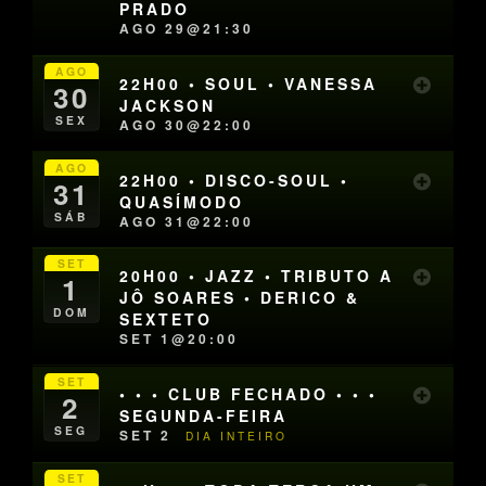
PRADO
AGO 29@21:30
AGO
22H00 • SOUL • VANESSA
30
JACKSON
SEX
AGO 30@22:00
AGO
22H00 • DISCO-SOUL •
31
QUASÍMODO
SÁB
AGO 31@22:00
SET
20H00 • JAZZ • TRIBUTO A
1
JÔ SOARES • DERICO &
DOM
SEXTETO
SET 1@20:00
SET
• • • CLUB FECHADO • • •
2
SEGUNDA-FEIRA
SEG
SET 2
DIA INTEIRO
SET