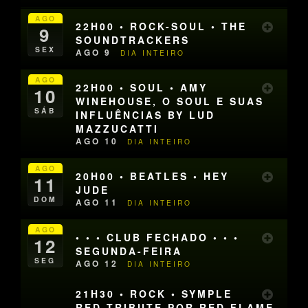
AGO
22H00 • ROCK-SOUL • THE
9
SOUNDTRACKERS
SEX
AGO 9
DIA INTEIRO
AGO
22H00 • SOUL • AMY
10
WINEHOUSE, O SOUL E SUAS
SÁB
INFLUÊNCIAS BY LUD
MAZZUCATTI
AGO 10
DIA INTEIRO
AGO
20H00 • BEATLES • HEY
11
JUDE
DOM
AGO 11
DIA INTEIRO
AGO
• • • CLUB FECHADO • • •
12
SEGUNDA-FEIRA
SEG
AGO 12
DIA INTEIRO
21H30 • ROCK • SYMPLE
RED TRIBUTE POR RED FLAME