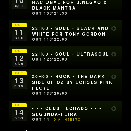
RACIONAL POR B.NEGÃO &
QUI
BLACK MANTRA
OUT 10@21:30
OUT
22H00 • SOUL • BLACK AND
11
WHITE POR TONY GORDON
SEX
OUT 11@22:00
OUT
22H00 • SOUL • ULTRASOUL
12
OUT 12@22:00
SÁB
OUT
20H00 • ROCK • THE DARK
13
SIDE OF OZ BY ECHOES PINK
DOM
FLOYD
OUT 13@20:00
OUT
• • • CLUB FECHADO • • •
14
SEGUNDA-FEIRA
SEG
OUT 14
DIA INTEIRO