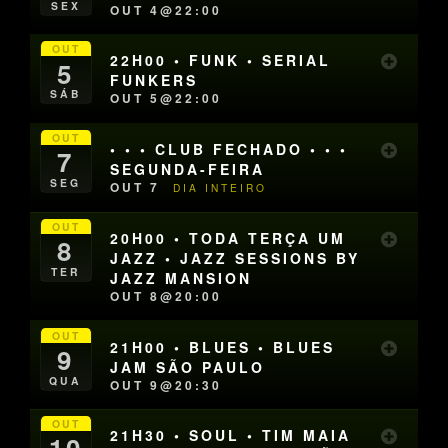
SEX
OUT 4@22:00
OUT
22H00 • FUNK • SERIAL
5
FUNKERS
SÁB
OUT 5@22:00
OUT
• • • CLUB FECHADO • • •
7
SEGUNDA-FEIRA
SEG
OUT 7
DIA INTEIRO
OUT
20H00 • TODA TERÇA UM
8
JAZZ • JAZZ SESSIONS BY
TER
JAZZ MANSION
OUT 8@20:00
OUT
21H00 • BLUES • BLUES
9
JAM SÃO PAULO
QUA
OUT 9@20:30
OUT
21H30 • SOUL • TIM MAIA
10