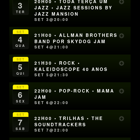
20H00 • TODA TERÇA UM
3
JAZZ • JAZZ SESSIONS BY
TER
JAZZ MANSION
SET 3@20:00
SET
21H00 • ALLMAN BROTHERS
4
BAND POR SKYDOG JAM
QUA
SET 4@21:00
SET
21H30 • ROCK •
5
KALEIDOSCOPE 40 ANOS
QUI
SET 5@21:30
SET
22H00 • POP-ROCK • MAMA
6
JAM
SEX
SET 6@22:00
SET
22H00 • TRILHAS • THE
7
SOUNDTRACKERS
SÁB
SET 7@22:00