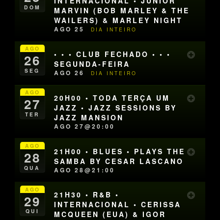
INTERNACIONAL • JUNIOR
DOM
MARVIN (BOB MARLEY & THE
WAILERS) & MARLEY NIGHT
AGO 25
DIA INTEIRO
AGO
• • • CLUB FECHADO • • •
26
SEGUNDA-FEIRA
SEG
AGO 26
DIA INTEIRO
AGO
20H00 • TODA TERÇA UM
27
JAZZ • JAZZ SESSIONS BY
TER
JAZZ MANSION
AGO 27@20:00
AGO
21H00 • BLUES • PLAYS THE
28
SAMBA BY CESAR LASCANO
QUA
AGO 28@21:00
AGO
21H30 • R&B •
29
INTERNACIONAL • CERISSA
QUI
MCQUEEN (EUA) & IGOR