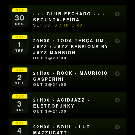
SET
• • • CLUB FECHADO • • •
30
SEGUNDA-FEIRA
SEG
SET 30
DIA INTEIRO
OUT
20H00 • TODA TERÇA UM
1
JAZZ • JAZZ SESSIONS BY
TER
JAZZ MANSION
OUT 1@20:00
OUT
21H00 • ROCK • MAURICIO
2
GASPERINI
QUA
OUT 2@21:00
OUT
21H30 • ACIDJAZZ •
3
ELETROFUNKY
QUI
OUT 3@21:30
OUT
22H00 • SOUL • LUD
4
MAZZUCATTI