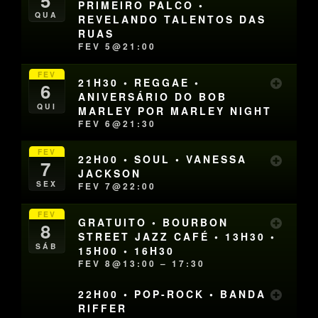
5
PRIMEIRO PALCO •
QUA
REVELANDO TALENTOS DAS
RUAS
FEV 5@21:00
FEV
21H30 • REGGAE •
6
ANIVERSÁRIO DO BOB
QUI
MARLEY POR MARLEY NIGHT
FEV 6@21:30
FEV
22H00 • SOUL • VANESSA
7
JACKSON
SEX
FEV 7@22:00
FEV
GRATUITO • BOURBON
8
STREET JAZZ CAFÉ • 13H30 •
SÁB
15H00 • 16H30
FEV 8@13:00 – 17:30
22H00 • POP-ROCK • BANDA
RIFFER