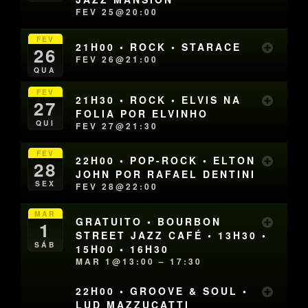
FEV 25@20:00
FEV
21H00 • ROCK • STARACE
26
FEV 26@21:00
QUA
FEV
21H30 • ROCK • ELVIS NA
27
FOLIA POR ELVINHO
QUI
FEV 27@21:30
FEV
22H00 • POP-ROCK • ELTON
28
JOHN POR RAFAEL DENTINI
SEX
FEV 28@22:00
MAR
GRATUITO • BOURBON
1
STREET JAZZ CAFÉ • 13H30 •
SÁB
15H00 • 16H30
MAR 1@13:00 – 17:30
22H00 • GROOVE & SOUL •
LUD MAZZUCATTI