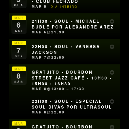
• CLUB FECHADO
QUA
MAR 5
DIA INTEIRO
MAR
21H30 • SOUL • MICHAEL
6
BUBLÉ POR ALEXANDRE AREZ
QUI
MAR 6@21:30
MAR
22H00 • SOUL • VANESSA
7
JACKSON
SEX
MAR 7@22:00
MAR
GRATUITO • BOURBON
8
STREET JAZZ CAFÉ • 13H30 •
SÁB
15H00 • 16H30
MAR 8@13:00 – 17:30
22H00 • SOUL • ESPECIAL
SOUL DIVAS POR ULTRASOUL
MAR 8@22:00
MAR
GRATUITO • BOURBON