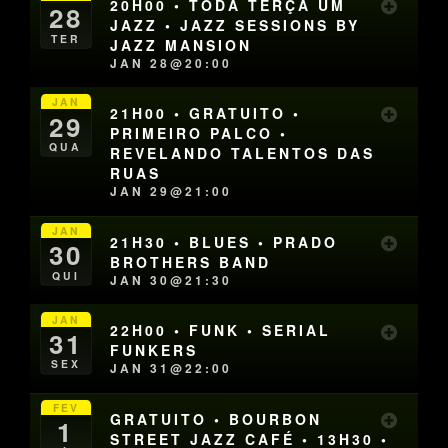
20H00 • TODA TERÇA UM
28
JAZZ • JAZZ SESSIONS BY
TER
JAZZ MANSION
JAN 28@20:00
JAN
21H00 • GRATUITO •
29
PRIMEIRO PALCO •
QUA
REVELANDO TALENTOS DAS
RUAS
JAN 29@21:00
JAN
21H30 • BLUES • PRADO
30
BROTHERS BAND
QUI
JAN 30@21:30
JAN
22H00 • FUNK • SERIAL
31
FUNKERS
SEX
JAN 31@22:00
FEV
GRATUITO • BOURBON
1
STREET JAZZ CAFÉ • 13H30 •