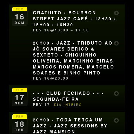
FEV
GRATUITO • BOURBON
16
STREET JAZZ CAFÉ • 13H30 •
DOM
15H00 • 16H30
FEV 16@13:00 – 17:30
20H00 • JAZZ • TRIBUTO AO
JÔ SOARES DERICO &
SEXTETO • CHIQUINHO
OLIVEIRA, MARCINHO EIRAS,
MARCOS ROMERA, MARCELO
SOARES E BINHO PINTO
FEV 16@20:00
FEV
• • • CLUB FECHADO • • •
17
SEGUNDA-FEIRA
SEG
FEV 17
DIA INTEIRO
FEV
20H00 • TODA TERÇA UM
18
JAZZ • JAZZ SESSIONS BY
TER
JAZZ MANSION