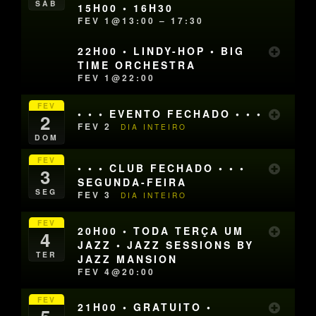
SÁB
15H00 • 16H30
FEV 1@13:00 – 17:30
22H00 • LINDY-HOP • BIG
TIME ORCHESTRA
FEV 1@22:00
FEV
• • • EVENTO FECHADO • • •
2
FEV 2
DIA INTEIRO
DOM
FEV
• • • CLUB FECHADO • • •
3
SEGUNDA-FEIRA
SEG
FEV 3
DIA INTEIRO
FEV
20H00 • TODA TERÇA UM
4
JAZZ • JAZZ SESSIONS BY
TER
JAZZ MANSION
FEV 4@20:00
FEV
21H00 • GRATUITO •