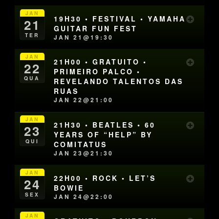
JAN
19H30 • FESTIVAL • YAMAHA
21
GUITAR FUN FEST
TER
JAN 21@19:30
JAN
21H00 • GRATUITO •
22
PRIMEIRO PALCO •
QUA
REVELANDO TALENTOS DAS
RUAS
JAN 22@21:00
JAN
21H30 • BEATLES • 60
23
YEARS OF “HELP” BY
QUI
COMITATUS
JAN 23@21:30
JAN
22H00 • ROCK • LET’S
24
BOWIE
SEX
JAN 24@22:00
JAN