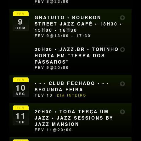
FEV 8@22:00
FEV
GRATUITO • BOURBON
9
STREET JAZZ CAFÉ • 13H30 •
DOM
15H00 • 16H30
FEV 9@13:00 – 17:30
20H00 • JAZZ.BR • TONINHO
HORTA EM “TERRA DOS
PÁSSAROS”
FEV 9@20:00
FEV
• • • CLUB FECHADO • • •
10
SEGUNDA-FEIRA
SEG
FEV 10
DIA INTEIRO
FEV
20H00 • TODA TERÇA UM
11
JAZZ • JAZZ SESSIONS BY
TER
JAZZ MANSION
FEV 11@20:00