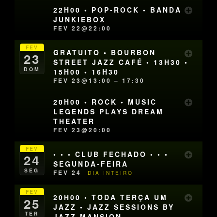
22H00 • POP-ROCK • BANDA
JUNKIEBOX
FEV 22@22:00
FEV
GRATUITO • BOURBON
23
STREET JAZZ CAFÉ • 13H30 •
DOM
15H00 • 16H30
FEV 23@13:00 – 17:30
20H00 • ROCK • MUSIC
LEGENDS PLAYS DREAM
THEATER
FEV 23@20:00
FEV
• • • CLUB FECHADO • • •
24
SEGUNDA-FEIRA
SEG
FEV 24
DIA INTEIRO
FEV
20H00 • TODA TERÇA UM
25
JAZZ • JAZZ SESSIONS BY
TER
JAZZ MANSION