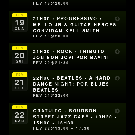
FEV 18@20:00
FEV
21H00 • PROGRESSIVO •
19
MELLO JR & GUITAR HEROES
QUA
CONVIDAM KELL SMITH
FEV 19@20:00
FEV
21H30 • ROCK • TRIBUTO
20
JON BON JOVI POR BAVINI
QUI
FEV 20@21:30
FEV
22H00 • BEATLES • A HARD
21
DANCE NIGHT! POR BLUES
SEX
BEATLES
FEV 21@22:00
FEV
GRATUITO • BOURBON
22
STREET JAZZ CAFÉ • 13H30 •
SÁB
15H00 • 16H30
FEV 22@13:00 – 17:30