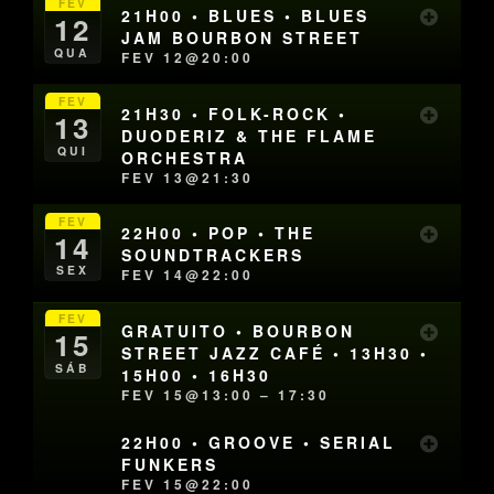
FEV
21H00 • BLUES • BLUES
12
JAM BOURBON STREET
QUA
FEV 12@20:00
FEV
21H30 • FOLK-ROCK •
13
DUODERIZ & THE FLAME
QUI
ORCHESTRA
FEV 13@21:30
FEV
22H00 • POP • THE
14
SOUNDTRACKERS
SEX
FEV 14@22:00
FEV
GRATUITO • BOURBON
15
STREET JAZZ CAFÉ • 13H30 •
SÁB
15H00 • 16H30
FEV 15@13:00 – 17:30
22H00 • GROOVE • SERIAL
FUNKERS
FEV 15@22:00