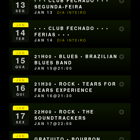
• • • CLUB FECHADO • • •
13
SEGUNDA-FEIRA
SEG
JAN 13
DIA INTEIRO
JAN
• • • CLUB FECHADO • • •
14
FERIAS • • •
TER
JAN 14
DIA INTEIRO
JAN
21H00 • BLUES • BRAZILIAN
15
BLUES BAND
QUA
JAN 15@21:00
JAN
21H30 • ROCK • TEARS FOR
16
FEARS EXPERIENCE
QUI
JAN 16@21:30
JAN
22H00 • ROCK • THE
17
SOUNDTRACKERS
SEX
JAN 17@22:00
JAN
GRATUITO • BOURBON