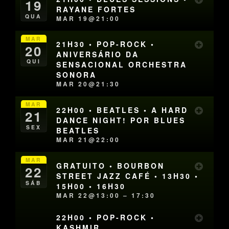
19
RAYANE FORTES
QUA
MAR 19@21:00
MAR
21H30 • POP-ROCK •
20
ANIVERSÁRIO DA
QUI
SENSACIONAL ORCHESTRA
SONORA
MAR 20@21:30
MAR
22H00 • BEATLES • A HARD
21
DANCE NIGHT! POR BLUES
SEX
BEATLES
MAR 21@22:00
MAR
GRATUITO • BOURBON
22
STREET JAZZ CAFÉ • 13H30 •
SÁB
15H00 • 16H30
MAR 22@13:00 – 17:30
22H00 • POP-ROCK •
KASHMIR