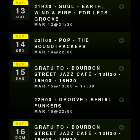
MAR
21H30 • SOUL • EARTH,
13
WIND & FIRE : POR LETS
QUI
GROOVE
MAR 13@21:30
MAR
22H00 • POP • THE
14
SOUNDTRACKERS
SEX
MAR 14@22:00
MAR
GRATUITO • BOURBON
15
STREET JAZZ CAFÉ • 13H30 •
SÁB
15H00 • 16H30
MAR 15@13:00 – 17:30
22H00 • GROOVE • SERIAL
FUNKERS
MAR 15@22:00
MAR
GRATUITO • BOURBON
16
STREET JAZZ CAFÉ • 13H30 •
DOM
15H00 • 16H30