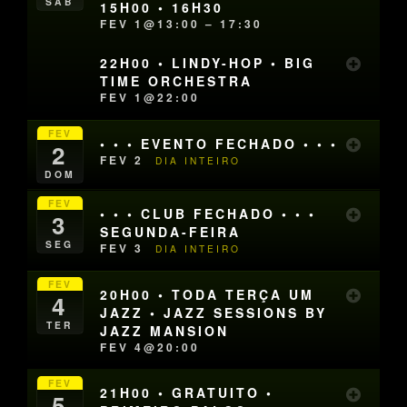
SÁB
15H00 • 16H30
FEV 1@13:00 – 17:30
22H00 • LINDY-HOP • BIG
TIME ORCHESTRA
FEV 1@22:00
FEV
• • • EVENTO FECHADO • • •
2
FEV 2
DIA INTEIRO
DOM
FEV
• • • CLUB FECHADO • • •
3
SEGUNDA-FEIRA
SEG
FEV 3
DIA INTEIRO
FEV
20H00 • TODA TERÇA UM
4
JAZZ • JAZZ SESSIONS BY
TER
JAZZ MANSION
FEV 4@20:00
FEV
21H00 • GRATUITO •
5