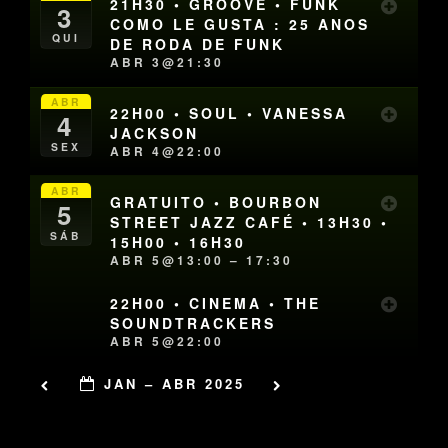
21H30 • GROOVE • FUNK
3
COMO LE GUSTA : 25 ANOS
QUI
DE RODA DE FUNK
ABR 3@21:30
ABR
22H00 • SOUL • VANESSA
4
JACKSON
SEX
ABR 4@22:00
ABR
GRATUITO • BOURBON
5
STREET JAZZ CAFÉ • 13H30 •
SÁB
15H00 • 16H30
ABR 5@13:00 – 17:30
22H00 • CINEMA • THE
SOUNDTRACKERS
ABR 5@22:00
JAN – ABR 2025