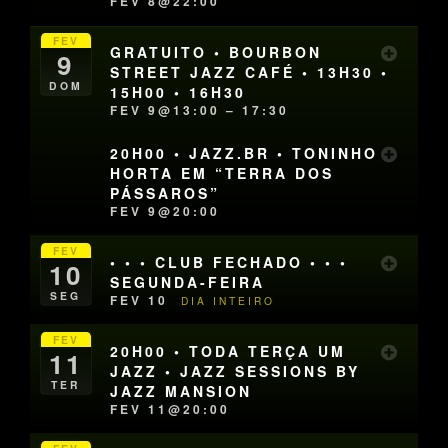
FEV 8@22:00
FEV
GRATUITO • BOURBON
9
STREET JAZZ CAFÉ • 13H30 •
DOM
15H00 • 16H30
FEV 9@13:00 – 17:30
20H00 • JAZZ.BR • TONINHO
HORTA EM “TERRA DOS
PÁSSAROS”
FEV 9@20:00
FEV
• • • CLUB FECHADO • • •
10
SEGUNDA-FEIRA
SEG
FEV 10
DIA INTEIRO
FEV
20H00 • TODA TERÇA UM
11
JAZZ • JAZZ SESSIONS BY
TER
JAZZ MANSION
FEV 11@20:00