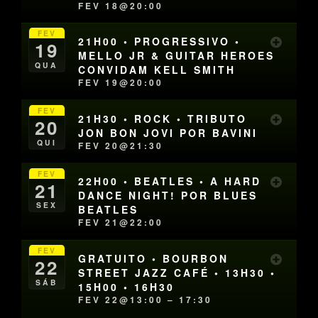
FEV 18@20:00
FEV
21H00 • PROGRESSIVO •
19
MELLO JR & GUITAR HEROES
QUA
CONVIDAM KELL SMITH
FEV 19@20:00
FEV
21H30 • ROCK • TRIBUTO
20
JON BON JOVI POR BAVINI
QUI
FEV 20@21:30
FEV
22H00 • BEATLES • A HARD
21
DANCE NIGHT! POR BLUES
SEX
BEATLES
FEV 21@22:00
FEV
GRATUITO • BOURBON
22
STREET JAZZ CAFÉ • 13H30 •
SÁB
15H00 • 16H30
FEV 22@13:00 – 17:30