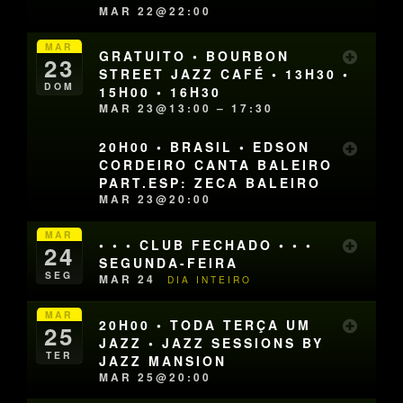
MAR 22@22:00
MAR
GRATUITO • BOURBON
23
STREET JAZZ CAFÉ • 13H30 •
DOM
15H00 • 16H30
MAR 23@13:00 – 17:30
20H00 • BRASIL • EDSON
CORDEIRO CANTA BALEIRO
PART.ESP: ZECA BALEIRO
MAR 23@20:00
MAR
• • • CLUB FECHADO • • •
24
SEGUNDA-FEIRA
SEG
MAR 24
DIA INTEIRO
MAR
20H00 • TODA TERÇA UM
25
JAZZ • JAZZ SESSIONS BY
TER
JAZZ MANSION
MAR 25@20:00