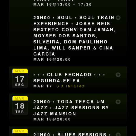
MAR 16@13:00 – 17:30
20H00 • SOUL • SOUL TRAIN
EXPERIENCE : JOABE REIS
SEXTETO CONVIDAM JAMAH,
MOYSES DOS SANTOS,
SILVEIRA, DOM PAULINHO
LIMA, WILL SANPER & GINA
GARCIA
MAR 16@20:00
MAR
• • • CLUB FECHADO • • •
17
SEGUNDA-FEIRA
SEG
MAR 17
DIA INTEIRO
MAR
20H00 • TODA TERÇA UM
18
JAZZ • JAZZ SESSIONS BY
TER
JAZZ MANSION
MAR 18@20:00
MAR
21H00 • BLUES SESSIONS •