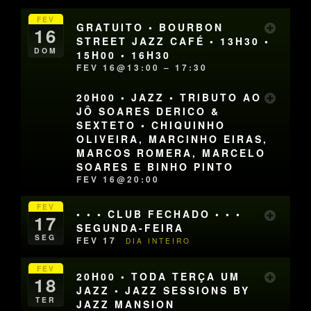
FEV
GRATUITO • BOURBON
16
STREET JAZZ CAFÉ • 13H30 •
DOM
15H00 • 16H30
FEV 16@13:00 – 17:30
20H00 • JAZZ • TRIBUTO AO
JÔ SOARES DERICO &
SEXTETO • CHIQUINHO
OLIVEIRA, MARCINHO EIRAS,
MARCOS ROMERA, MARCELO
SOARES E BINHO PINTO
FEV 16@20:00
FEV
• • • CLUB FECHADO • • •
17
SEGUNDA-FEIRA
SEG
FEV 17
DIA INTEIRO
FEV
20H00 • TODA TERÇA UM
18
JAZZ • JAZZ SESSIONS BY
TER
JAZZ MANSION