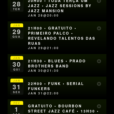
20H00 • TODA TERÇA UM
28
JAZZ • JAZZ SESSIONS BY
TER
JAZZ MANSION
JAN 28@20:00
JAN
21H00 • GRATUITO •
29
PRIMEIRO PALCO •
QUA
REVELANDO TALENTOS DAS
RUAS
JAN 29@21:00
JAN
21H30 • BLUES • PRADO
30
BROTHERS BAND
QUI
JAN 30@21:30
JAN
22H00 • FUNK • SERIAL
31
FUNKERS
SEX
JAN 31@22:00
FEV
GRATUITO • BOURBON
1
STREET JAZZ CAFÉ • 13H30 •