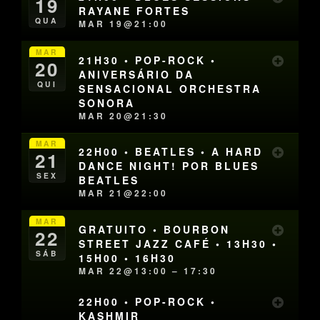
19
RAYANE FORTES
QUA
MAR 19@21:00
MAR
21H30 • POP-ROCK •
20
ANIVERSÁRIO DA
QUI
SENSACIONAL ORCHESTRA
SONORA
MAR 20@21:30
MAR
22H00 • BEATLES • A HARD
21
DANCE NIGHT! POR BLUES
SEX
BEATLES
MAR 21@22:00
MAR
GRATUITO • BOURBON
22
STREET JAZZ CAFÉ • 13H30 •
SÁB
15H00 • 16H30
MAR 22@13:00 – 17:30
22H00 • POP-ROCK •
KASHMIR