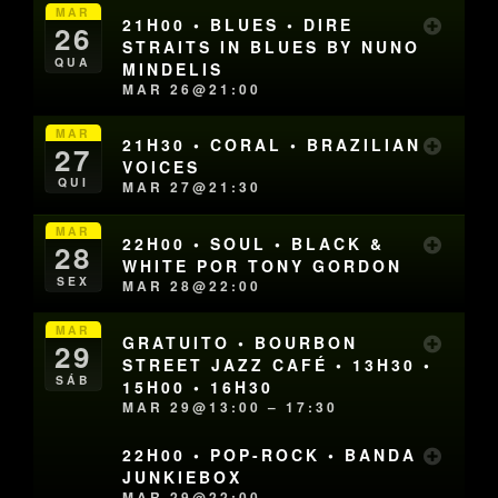
MAR
21H00 • BLUES • DIRE
26
STRAITS IN BLUES BY NUNO
QUA
MINDELIS
MAR 26@21:00
MAR
21H30 • CORAL • BRAZILIAN
27
VOICES
QUI
MAR 27@21:30
MAR
22H00 • SOUL • BLACK &
28
WHITE POR TONY GORDON
SEX
MAR 28@22:00
MAR
GRATUITO • BOURBON
29
STREET JAZZ CAFÉ • 13H30 •
SÁB
15H00 • 16H30
MAR 29@13:00 – 17:30
22H00 • POP-ROCK • BANDA
JUNKIEBOX
MAR 29@22:00