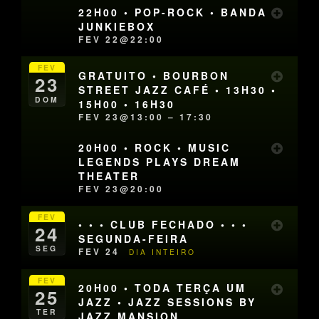
22H00 • POP-ROCK • BANDA
JUNKIEBOX
FEV 22@22:00
FEV
GRATUITO • BOURBON
23
STREET JAZZ CAFÉ • 13H30 •
DOM
15H00 • 16H30
FEV 23@13:00 – 17:30
20H00 • ROCK • MUSIC
LEGENDS PLAYS DREAM
THEATER
FEV 23@20:00
FEV
• • • CLUB FECHADO • • •
24
SEGUNDA-FEIRA
SEG
FEV 24
DIA INTEIRO
FEV
20H00 • TODA TERÇA UM
25
JAZZ • JAZZ SESSIONS BY
TER
JAZZ MANSION