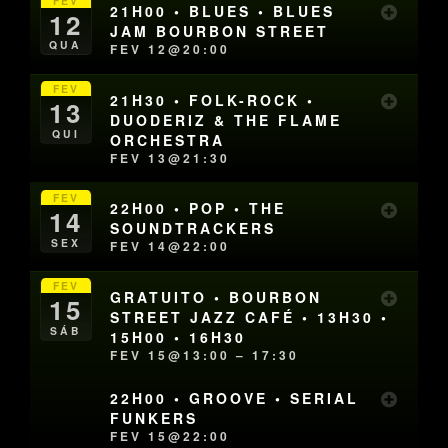
FEV
21H00 • BLUES • BLUES
12
JAM BOURBON STREET
QUA
FEV 12@20:00
FEV
21H30 • FOLK-ROCK •
13
DUODERIZ & THE FLAME
QUI
ORCHESTRA
FEV 13@21:30
FEV
22H00 • POP • THE
14
SOUNDTRACKERS
SEX
FEV 14@22:00
FEV
GRATUITO • BOURBON
15
STREET JAZZ CAFÉ • 13H30 •
SÁB
15H00 • 16H30
FEV 15@13:00 – 17:30
22H00 • GROOVE • SERIAL
FUNKERS
FEV 15@22:00