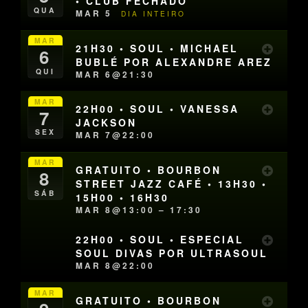
• CLUB FECHADO
QUA
MAR 5
DIA INTEIRO
MAR
21H30 • SOUL • MICHAEL
6
BUBLÉ POR ALEXANDRE AREZ
QUI
MAR 6@21:30
MAR
22H00 • SOUL • VANESSA
7
JACKSON
SEX
MAR 7@22:00
MAR
GRATUITO • BOURBON
8
STREET JAZZ CAFÉ • 13H30 •
SÁB
15H00 • 16H30
MAR 8@13:00 – 17:30
22H00 • SOUL • ESPECIAL
SOUL DIVAS POR ULTRASOUL
MAR 8@22:00
MAR
GRATUITO • BOURBON