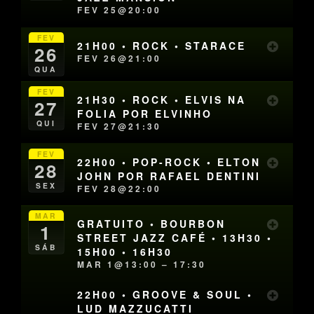
FEV 25@20:00
FEV
21H00 • ROCK • STARACE
26
FEV 26@21:00
QUA
FEV
21H30 • ROCK • ELVIS NA
27
FOLIA POR ELVINHO
QUI
FEV 27@21:30
FEV
22H00 • POP-ROCK • ELTON
28
JOHN POR RAFAEL DENTINI
SEX
FEV 28@22:00
MAR
GRATUITO • BOURBON
1
STREET JAZZ CAFÉ • 13H30 •
SÁB
15H00 • 16H30
MAR 1@13:00 – 17:30
22H00 • GROOVE & SOUL •
LUD MAZZUCATTI