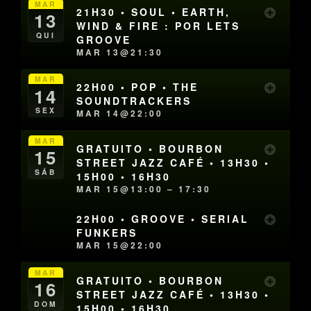
MAR
21H30 • SOUL • EARTH,
13
WIND & FIRE : POR LETS
QUI
GROOVE
MAR 13@21:30
MAR
22H00 • POP • THE
14
SOUNDTRACKERS
SEX
MAR 14@22:00
MAR
GRATUITO • BOURBON
15
STREET JAZZ CAFÉ • 13H30 •
SÁB
15H00 • 16H30
MAR 15@13:00 – 17:30
22H00 • GROOVE • SERIAL
FUNKERS
MAR 15@22:00
MAR
GRATUITO • BOURBON
16
STREET JAZZ CAFÉ • 13H30 •
DOM
15H00 • 16H30