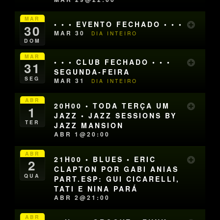
MAR
• • • EVENTO FECHADO • • •
30
MAR 30
DIA INTEIRO
DOM
MAR
• • • CLUB FECHADO • • •
31
SEGUNDA-FEIRA
SEG
MAR 31
DIA INTEIRO
ABR
20H00 • TODA TERÇA UM
1
JAZZ • JAZZ SESSIONS BY
TER
JAZZ MANSION
ABR 1@20:00
ABR
21H00 • BLUES • ERIC
2
CLAPTON POR GABI ANIAS
QUA
PART.ESP: GUI CICARELLI,
TATI E NINA PARÁ
ABR 2@21:00
ABR