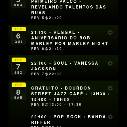
PRIMEIRO PALCO •
QUA
REVELANDO TALENTOS DAS
RUAS
FEV 5@21:00
FEV
21H30 • REGGAE •
6
ANIVERSÁRIO DO BOB
QUI
MARLEY POR MARLEY NIGHT
FEV 6@21:30
FEV
22H00 • SOUL • VANESSA
7
JACKSON
SEX
FEV 7@22:00
FEV
GRATUITO • BOURBON
8
STREET JAZZ CAFÉ • 13H30 •
SÁB
15H00 • 16H30
FEV 8@13:00 – 17:30
22H00 • POP-ROCK • BANDA
RIFFER