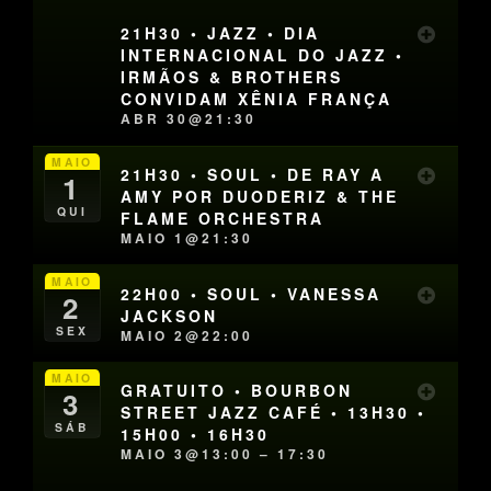
21H30 • JAZZ • DIA
INTERNACIONAL DO JAZZ •
IRMÃOS & BROTHERS
CONVIDAM XÊNIA FRANÇA
ABR 30@21:30
MAIO
21H30 • SOUL • DE RAY A
1
AMY POR DUODERIZ & THE
QUI
FLAME ORCHESTRA
MAIO 1@21:30
MAIO
22H00 • SOUL • VANESSA
2
JACKSON
SEX
MAIO 2@22:00
MAIO
GRATUITO • BOURBON
3
STREET JAZZ CAFÉ • 13H30 •
SÁB
15H00 • 16H30
MAIO 3@13:00 – 17:30