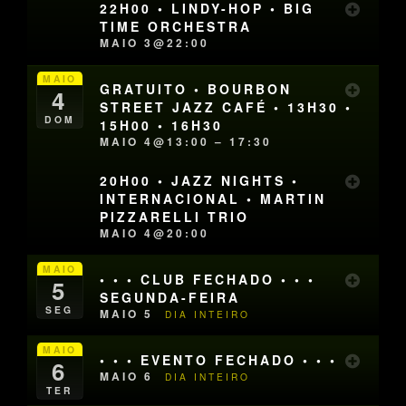
22H00 • LINDY-HOP • BIG
TIME ORCHESTRA
MAIO 3@22:00
MAIO
GRATUITO • BOURBON
4
STREET JAZZ CAFÉ • 13H30 •
DOM
15H00 • 16H30
MAIO 4@13:00 – 17:30
20H00 • JAZZ NIGHTS •
INTERNACIONAL • MARTIN
PIZZARELLI TRIO
MAIO 4@20:00
MAIO
• • • CLUB FECHADO • • •
5
SEGUNDA-FEIRA
SEG
MAIO 5
DIA INTEIRO
MAIO
• • • EVENTO FECHADO • • •
6
MAIO 6
DIA INTEIRO
TER