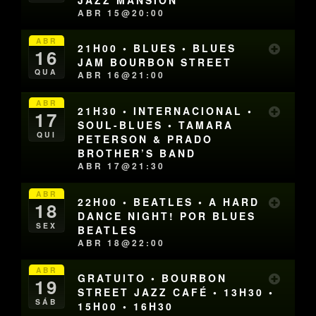
ABR 15@20:00
ABR
21H00 • BLUES • BLUES
16
JAM BOURBON STREET
QUA
ABR 16@21:00
ABR
21H30 • INTERNACIONAL •
17
SOUL-BLUES • TAMARA
QUI
PETERSON & PRADO
BROTHER’S BAND
ABR 17@21:30
ABR
22H00 • BEATLES • A HARD
18
DANCE NIGHT! POR BLUES
SEX
BEATLES
ABR 18@22:00
ABR
GRATUITO • BOURBON
19
STREET JAZZ CAFÉ • 13H30 •
SÁB
15H00 • 16H30