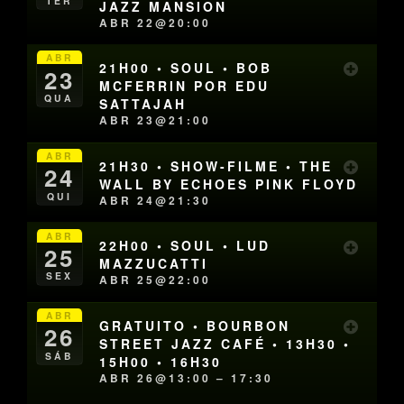
TER
JAZZ MANSION
ABR 22@20:00
ABR
21H00 • SOUL • BOB
23
MCFERRIN POR EDU
QUA
SATTAJAH
ABR 23@21:00
ABR
21H30 • SHOW-FILME • THE
24
WALL BY ECHOES PINK FLOYD
QUI
ABR 24@21:30
ABR
22H00 • SOUL • LUD
25
MAZZUCATTI
SEX
ABR 25@22:00
ABR
GRATUITO • BOURBON
26
STREET JAZZ CAFÉ • 13H30 •
SÁB
15H00 • 16H30
ABR 26@13:00 – 17:30