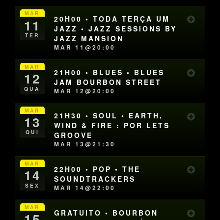
MAR
20H00 • TODA TERÇA UM
11
JAZZ • JAZZ SESSIONS BY
TER
JAZZ MANSION
MAR 11@20:00
MAR
21H00 • BLUES • BLUES
12
JAM BOURBON STREET
QUA
MAR 12@20:00
MAR
21H30 • SOUL • EARTH,
13
WIND & FIRE : POR LETS
QUI
GROOVE
MAR 13@21:30
MAR
22H00 • POP • THE
14
SOUNDTRACKERS
SEX
MAR 14@22:00
MAR
GRATUITO • BOURBON
15