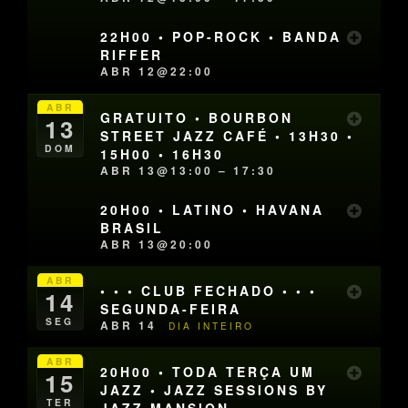
22H00 • POP-ROCK • BANDA
RIFFER
ABR 12@22:00
ABR
GRATUITO • BOURBON
13
STREET JAZZ CAFÉ • 13H30 •
DOM
15H00 • 16H30
ABR 13@13:00 – 17:30
20H00 • LATINO • HAVANA
BRASIL
ABR 13@20:00
ABR
• • • CLUB FECHADO • • •
14
SEGUNDA-FEIRA
SEG
ABR 14
DIA INTEIRO
ABR
20H00 • TODA TERÇA UM
15
JAZZ • JAZZ SESSIONS BY
TER
JAZZ MANSION