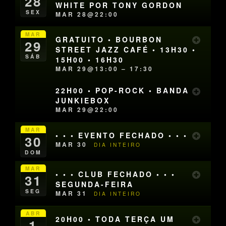
28
WHITE POR TONY GORDON
SEX
MAR 28@22:00
MAR
GRATUITO • BOURBON
29
STREET JAZZ CAFÉ • 13H30 •
SÁB
15H00 • 16H30
MAR 29@13:00 – 17:30
22H00 • POP-ROCK • BANDA
JUNKIEBOX
MAR 29@22:00
MAR
• • • EVENTO FECHADO • • •
30
MAR 30
DIA INTEIRO
DOM
MAR
• • • CLUB FECHADO • • •
31
SEGUNDA-FEIRA
SEG
MAR 31
DIA INTEIRO
ABR
20H00 • TODA TERÇA UM
1