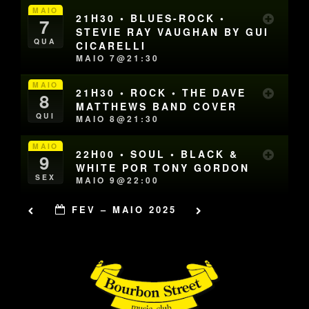
MAIO
21H30 • BLUES-ROCK •
7
STEVIE RAY VAUGHAN BY GUI
QUA
CICARELLI
MAIO 7@21:30
MAIO
21H30 • ROCK • THE DAVE
8
MATTHEWS BAND COVER
QUI
MAIO 8@21:30
MAIO
22H00 • SOUL • BLACK &
9
WHITE POR TONY GORDON
SEX
MAIO 9@22:00
FEV – MAIO 2025