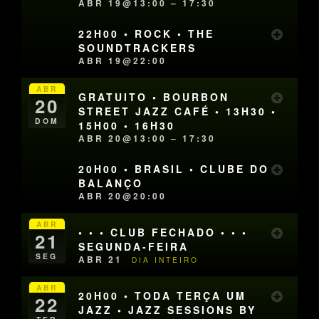
ABR 19@13:00 – 17:30
22H00 • ROCK • THE
SOUNDTRACKERS
ABR 19@22:00
ABR
GRATUITO • BOURBON
20
STREET JAZZ CAFÉ • 13H30 •
DOM
15H00 • 16H30
ABR 20@13:00 – 17:30
20H00 • BRASIL • CLUBE DO
BALANÇO
ABR 20@20:00
ABR
• • • CLUB FECHADO • • •
21
SEGUNDA-FEIRA
SEG
ABR 21
DIA INTEIRO
ABR
20H00 • TODA TERÇA UM
22
JAZZ • JAZZ SESSIONS BY