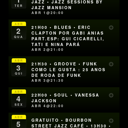
JAZZ • JAZZ SESSIONS BY
TER
JAZZ MANSION
ABR 1@20:00
ABR
21H00 • BLUES • ERIC
2
CLAPTON POR GABI ANIAS
QUA
PART.ESP: GUI CICARELLI,
TATI E NINA PARÁ
ABR 2@21:00
ABR
21H30 • GROOVE • FUNK
3
COMO LE GUSTA : 25 ANOS
QUI
DE RODA DE FUNK
ABR 3@21:30
ABR
22H00 • SOUL • VANESSA
4
JACKSON
SEX
ABR 4@22:00
ABR
GRATUITO • BOURBON
5
STREET JAZZ CAFÉ • 13H30 •