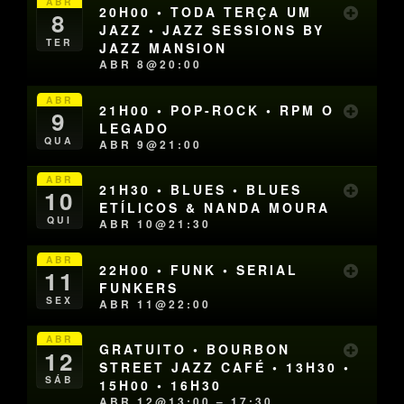
ABR
20H00 • TODA TERÇA UM
8
JAZZ • JAZZ SESSIONS BY
TER
JAZZ MANSION
ABR 8@20:00
ABR
21H00 • POP-ROCK • RPM O
9
LEGADO
QUA
ABR 9@21:00
ABR
21H30 • BLUES • BLUES
10
ETÍLICOS & NANDA MOURA
QUI
ABR 10@21:30
ABR
22H00 • FUNK • SERIAL
11
FUNKERS
SEX
ABR 11@22:00
ABR
GRATUITO • BOURBON
12
STREET JAZZ CAFÉ • 13H30 •
SÁB
15H00 • 16H30
ABR 12@13:00 – 17:30