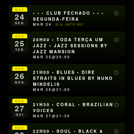
MAR
• • • CLUB FECHADO • • •
24
SEGUNDA-FEIRA
SEG
MAR 24
DIA INTEIRO
MAR
20H00 • TODA TERÇA UM
25
JAZZ • JAZZ SESSIONS BY
TER
JAZZ MANSION
MAR 25@20:00
MAR
21H00 • BLUES • DIRE
26
STRAITS IN BLUES BY NUNO
QUA
MINDELIS
MAR 26@21:00
MAR
21H30 • CORAL • BRAZILIAN
27
VOICES
QUI
MAR 27@21:30
MAR
22H00 • SOUL • BLACK &