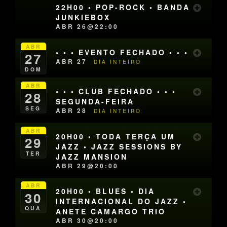
22H00 • POP-ROCK • BANDA
JUNKIEBOX
ABR 26@22:00
ABR
• • • EVENTO FECHADO • • •
27
ABR 27
DIA INTEIRO
DOM
ABR
• • • CLUB FECHADO • • •
28
SEGUNDA-FEIRA
SEG
ABR 28
DIA INTEIRO
ABR
20H00 • TODA TERÇA UM
29
JAZZ • JAZZ SESSIONS BY
TER
JAZZ MANSION
ABR 29@20:00
ABR
20H00 • BLUES • DIA
30
INTERNACIONAL DO JAZZ •
QUA
ANETE CAMARGO TRIO
ABR 30@20:00