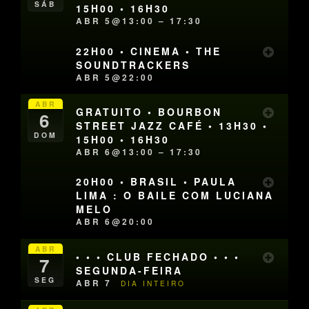
SÁB
15H00 • 16H30
ABR 5@13:00 – 17:30
22H00 • CINEMA • THE
SOUNDTRACKERS
ABR 5@22:00
ABR
GRATUITO • BOURBON
6
STREET JAZZ CAFÉ • 13H30 •
DOM
15H00 • 16H30
ABR 6@13:00 – 17:30
20H00 • BRASIL • PAULA
LIMA : O BAILE COM LUCIANA
MELO
ABR 6@20:00
ABR
• • • CLUB FECHADO • • •
7
SEGUNDA-FEIRA
SEG
ABR 7
DIA INTEIRO