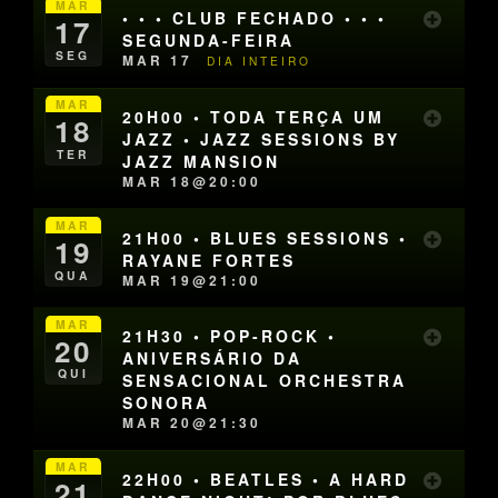
MAR
• • • CLUB FECHADO • • •
17
SEGUNDA-FEIRA
SEG
MAR 17
DIA INTEIRO
MAR
20H00 • TODA TERÇA UM
18
JAZZ • JAZZ SESSIONS BY
TER
JAZZ MANSION
MAR 18@20:00
MAR
21H00 • BLUES SESSIONS •
19
RAYANE FORTES
QUA
MAR 19@21:00
MAR
21H30 • POP-ROCK •
20
ANIVERSÁRIO DA
QUI
SENSACIONAL ORCHESTRA
SONORA
MAR 20@21:30
MAR
22H00 • BEATLES • A HARD
21