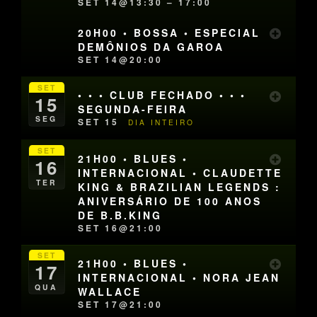
SET 14@13:30 – 17:00
20H00 • BOSSA • ESPECIAL
DEMÔNIOS DA GAROA
SET 14@20:00
SET
• • • CLUB FECHADO • • •
15
SEGUNDA-FEIRA
SEG
SET 15
DIA INTEIRO
SET
21H00 • BLUES •
16
INTERNACIONAL • CLAUDETTE
TER
KING & BRAZILIAN LEGENDS :
ANIVERSÁRIO DE 100 ANOS
DE B.B.KING
SET 16@21:00
SET
21H00 • BLUES •
17
INTERNACIONAL • NORA JEAN
QUA
WALLACE
SET 17@21:00