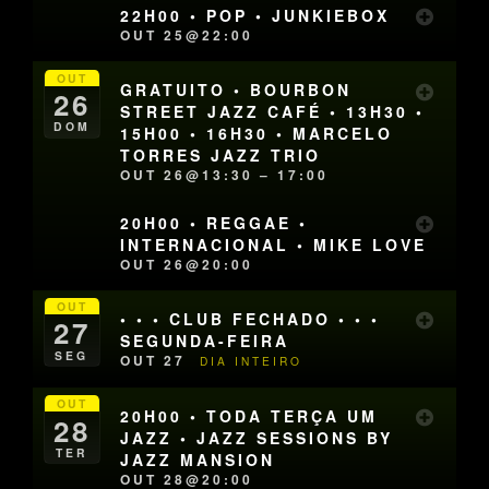
22H00 • POP • JUNKIEBOX
OUT 25@22:00
OUT
GRATUITO • BOURBON
26
STREET JAZZ CAFÉ • 13H30 •
DOM
15H00 • 16H30 • MARCELO
TORRES JAZZ TRIO
OUT 26@13:30 – 17:00
20H00 • REGGAE •
INTERNACIONAL • MIKE LOVE
OUT 26@20:00
OUT
• • • CLUB FECHADO • • •
27
SEGUNDA-FEIRA
SEG
OUT 27
DIA INTEIRO
OUT
20H00 • TODA TERÇA UM
28
JAZZ • JAZZ SESSIONS BY
TER
JAZZ MANSION
OUT 28@20:00