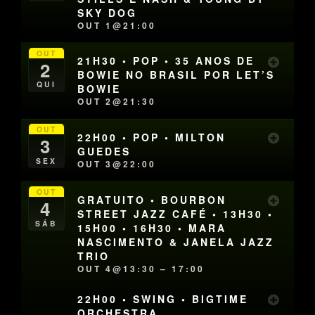
SKY DOG
OUT 1@21:00
OUT
21H30 • POP • 35 ANOS DE
2
BOWIE NO BRASIL POR LET’S
QUI
BOWIE
OUT 2@21:30
OUT
22H00 • POP • MILTON
3
GUEDES
SEX
OUT 3@22:00
OUT
GRATUITO • BOURBON
4
STREET JAZZ CAFÉ • 13H30 •
SÁB
15H00 • 16H30 • MARA
NASCIMENTO & JANELA JAZZ
TRIO
OUT 4@13:30 – 17:00
22H00 • SWING • BIGTIME
ORCHESTRA