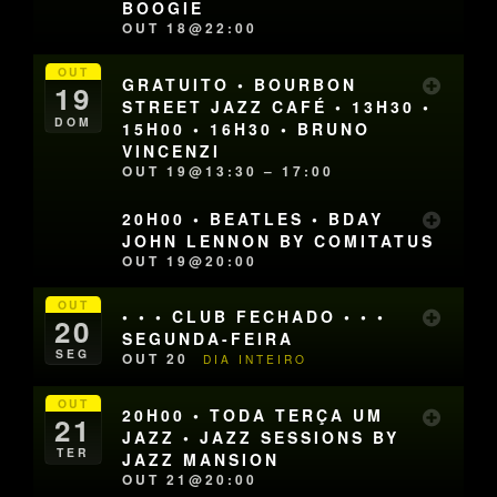
BOOGIE
OUT 18@22:00
OUT
GRATUITO • BOURBON
19
STREET JAZZ CAFÉ • 13H30 •
DOM
15H00 • 16H30 • BRUNO
VINCENZI
OUT 19@13:30 – 17:00
20H00 • BEATLES • BDAY
JOHN LENNON BY COMITATUS
OUT 19@20:00
OUT
• • • CLUB FECHADO • • •
20
SEGUNDA-FEIRA
SEG
OUT 20
DIA INTEIRO
OUT
20H00 • TODA TERÇA UM
21
JAZZ • JAZZ SESSIONS BY
TER
JAZZ MANSION
OUT 21@20:00