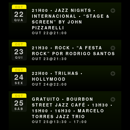
OUT
21H00 • JAZZ NIGHTS •
22
INTERNACIONAL • “STAGE &
QUA
SCREEN” BY JOHN
PIZZARELLI
OUT 22@21:00
OUT
21H30 • ROCK • “A FESTA
23
ROCK” POR RODRIGO SANTOS
QUI
OUT 23@21:30
OUT
22H00 • TRILHAS •
24
HOLLYMOOD
SEX
OUT 24@22:00
OUT
GRATUITO • BOURBON
25
STREET JAZZ CAFÉ • 13H30 •
SÁB
15H00 • 16H30 • MARCELO
TORRES JAZZ TRIO
OUT 25@13:30 – 17:00