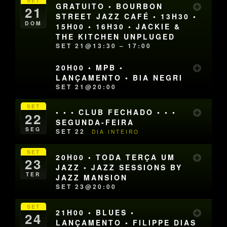
SET
GRATUITO • BOURBON
21
STREET JAZZ CAFÉ • 13H30 •
DOM
15H00 • 16H30 • JACKIE &
THE KITCHEN UNPLUGED
SET 21@13:30 – 17:00
20H00 • MPB •
LANÇAMENTO • BIA NEGRI
SET 21@20:00
SET
• • • CLUB FECHADO • • •
22
SEGUNDA-FEIRA
SEG
SET 22
DIA INTEIRO
SET
20H00 • TODA TERÇA UM
23
JAZZ • JAZZ SESSIONS BY
TER
JAZZ MANSION
SET 23@20:00
SET
21H00 • BLUES •
24
LANÇAMENTO • FILIPPE DIAS