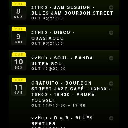
OUT
21H00 • JAM SESSION •
8
BLUES JAM BOURBON STREET
QUA
OUT 8@21:00
OUT
21H30 • DISCO •
9
QUASÍMODO
QUI
OUT 9@21:30
OUT
22H00 • SOUL • BANDA
10
ULTRA SOUL
SEX
OUT 10@22:00
OUT
GRATUITO • BOURBON
11
STREET JAZZ CAFÉ • 13H30 •
SÁB
15H00 • 16H30 • ANDRÉ
YOUSSEF
OUT 11@13:30 – 17:00
22H00 • R & B • BLUES
BEATLES