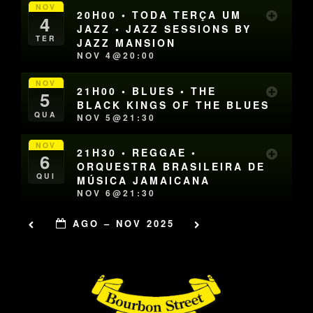
NOV
20H00 • TODA TERÇA UM
4
JAZZ • JAZZ SESSIONS BY
TER
JAZZ MANSION
NOV 4@20:00
NOV
21H00 • BLUES • THE
5
BLACK KINGS OF THE BLUES
QUA
NOV 5@21:30
NOV
21H30 • REGGAE •
6
ORQUESTRA BRASILEIRA DE
QUI
MÚSICA JAMAICANA
NOV 6@21:30
AGO – NOV 2025