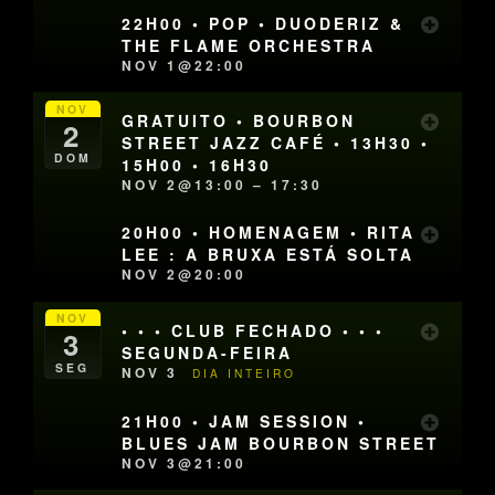
22H00 • POP • DUODERIZ &
THE FLAME ORCHESTRA
NOV 1@22:00
NOV
GRATUITO • BOURBON
2
STREET JAZZ CAFÉ • 13H30 •
DOM
15H00 • 16H30
NOV 2@13:00 – 17:30
20H00 • HOMENAGEM • RITA
LEE : A BRUXA ESTÁ SOLTA
NOV 2@20:00
NOV
• • • CLUB FECHADO • • •
3
SEGUNDA-FEIRA
SEG
NOV 3
DIA INTEIRO
21H00 • JAM SESSION •
BLUES JAM BOURBON STREET
NOV 3@21:00