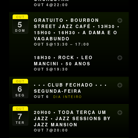
OUT 4@22:00
OUT
GRATUITO • BOURBON
5
STREET JAZZ CAFÉ • 13H30 •
DOM
15H00 • 16H30 • A DAMA E O
VAGABUNDO
OUT 5@13:30 – 17:00
18H30 • ROCK • LEO
MANCINI • 50 ANOS
OUT 5@19:30
OUT
• • • CLUB FECHADO • • •
6
SEGUNDA-FEIRA
SEG
OUT 6
DIA INTEIRO
OUT
20H00 • TODA TERÇA UM
7
JAZZ • JAZZ SESSIONS BY
TER
JAZZ MANSION
OUT 7@20:00