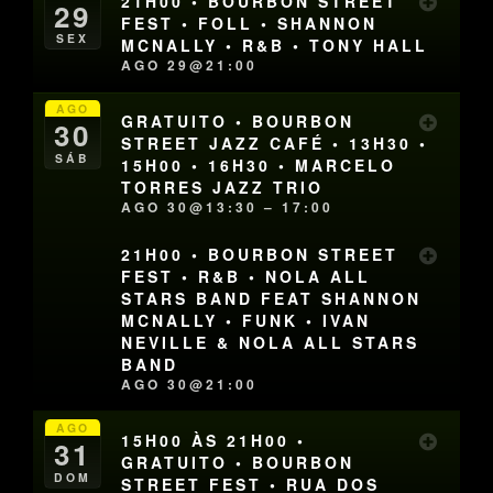
21H00 • BOURBON STREET
29
FEST • FOLL • SHANNON
SEX
MCNALLY • R&B • TONY HALL
AGO 29@21:00
AGO
GRATUITO • BOURBON
30
STREET JAZZ CAFÉ • 13H30 •
SÁB
15H00 • 16H30 • MARCELO
TORRES JAZZ TRIO
AGO 30@13:30 – 17:00
21H00 • BOURBON STREET
FEST • R&B • NOLA ALL
STARS BAND FEAT SHANNON
MCNALLY • FUNK • IVAN
NEVILLE & NOLA ALL STARS
BAND
AGO 30@21:00
AGO
15H00 ÀS 21H00 •
31
GRATUITO • BOURBON
DOM
STREET FEST • RUA DOS