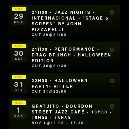
OUT
21H00 • JAZZ NIGHTS •
29
INTERNACIONAL • “STAGE &
QUA
SCREEN” BY JOHN
PIZZARELLI
OUT 29@21:00
OUT
21H30 • PERFORMANCE •
30
DRAG BRUNCH • HALLOWEEN
QUI
EDITION
OUT 30@21:30
OUT
22H00 • HALLOWEEN
31
PARTY• RIFFER
SEX
OUT 31@22:00
NOV
GRATUITO • BOURBON
1
STREET JAZZ CAFÉ • 13H30 •
SÁB
15H00 • 16H30
NOV 1@13:00 – 17:30