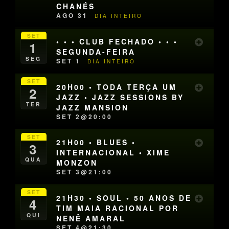
CHANÉS
AGO 31
DIA INTEIRO
SET
• • • CLUB FECHADO • • •
1
SEGUNDA-FEIRA
SEG
SET 1
DIA INTEIRO
SET
20H00 • TODA TERÇA UM
2
JAZZ • JAZZ SESSIONS BY
TER
JAZZ MANSION
SET 2@20:00
SET
21H00 • BLUES •
3
INTERNACIONAL • XIME
QUA
MONZON
SET 3@21:00
SET
21H30 • SOUL • 50 ANOS DE
4
TIM MAIA RACIONAL POR
QUI
NENÊ AMARAL
SET 4@21:30