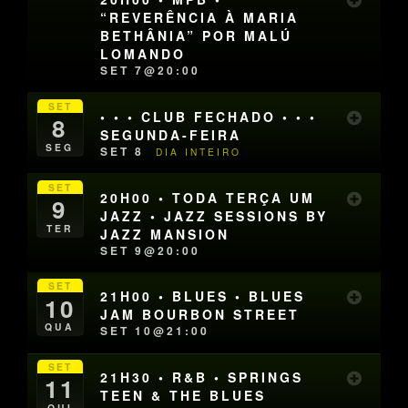
“REVERÊNCIA À MARIA
BETHÂNIA” POR MALÚ
LOMANDO
SET 7@20:00
SET
• • • CLUB FECHADO • • •
8
SEGUNDA-FEIRA
SEG
SET 8
DIA INTEIRO
SET
20H00 • TODA TERÇA UM
9
JAZZ • JAZZ SESSIONS BY
TER
JAZZ MANSION
SET 9@20:00
SET
21H00 • BLUES • BLUES
10
JAM BOURBON STREET
QUA
SET 10@21:00
SET
21H30 • R&B • SPRINGS
11
TEEN & THE BLUES
QUI