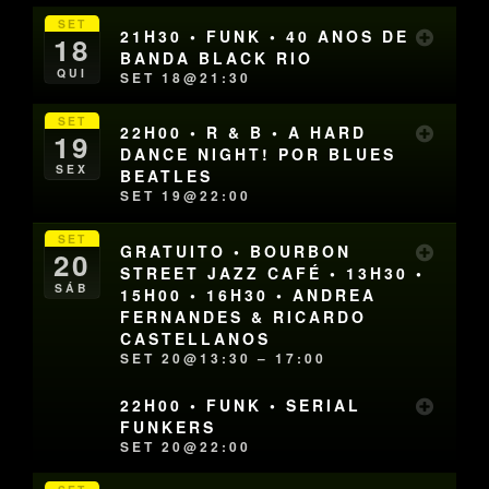
SET
21H30 • FUNK • 40 ANOS DE
18
BANDA BLACK RIO
QUI
SET 18@21:30
SET
22H00 • R & B • A HARD
19
DANCE NIGHT! POR BLUES
SEX
BEATLES
SET 19@22:00
SET
GRATUITO • BOURBON
20
STREET JAZZ CAFÉ • 13H30 •
SÁB
15H00 • 16H30 • ANDREA
FERNANDES & RICARDO
CASTELLANOS
SET 20@13:30 – 17:00
22H00 • FUNK • SERIAL
FUNKERS
SET 20@22:00