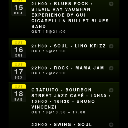
OUT
21H00 • BLUES ROCK •
15
STEVIE RAY VAUGHAN
QUA
EXPERIENCE BY GUI
CICARELLI & BULLET BLUES
BAND
OUT 15@21:00
OUT
21H30 • SOUL • LINO KRIZZ
16
OUT 16@21:30
QUI
OUT
22H00 • ROCK • MAMA JAM
17
OUT 17@22:00
SEX
OUT
GRATUITO • BOURBON
18
STREET JAZZ CAFÉ • 13H30 •
SÁB
15H00 • 16H30 • BRUNO
VINCENZI
OUT 18@13:30 – 17:00
22H00 • SWING • SOUL