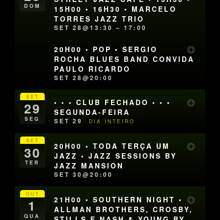
DOM
15H00 • 16H30 • MARCELO
TORRES JAZZ TRIO
SET 28@13:30 – 17:00
20H00 • POP • SERGIO
ROCHA BLUES BAND CONVIDA
PAULO RICARDO
SET 28@20:00
SET
• • • CLUB FECHADO • • •
29
SEGUNDA-FEIRA
SEG
SET 29
DIA INTEIRO
SET
20H00 • TODA TERÇA UM
30
JAZZ • JAZZ SESSIONS BY
TER
JAZZ MANSION
SET 30@20:00
OUT
21H00 • SOUTHERN NIGHT •
1
ALLMAN BROTHERS, CROSBY,
QUA
STILLS E NASH & YOUNG BY