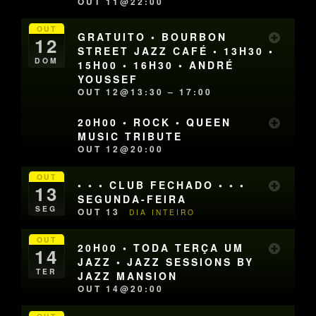
OUT 11@22:00
OUT
GRATUITO • BOURBON
12
STREET JAZZ CAFÉ • 13H30 •
DOM
15H00 • 16H30 • ANDRÉ
YOUSSEF
OUT 12@13:30 – 17:00
20H00 • ROCK • QUEEN
MUSIC TRIBUTE
OUT 12@20:00
OUT
• • • CLUB FECHADO • • •
13
SEGUNDA-FEIRA
SEG
OUT 13
DIA INTEIRO
OUT
20H00 • TODA TERÇA UM
14
JAZZ • JAZZ SESSIONS BY
TER
JAZZ MANSION
OUT 14@20:00