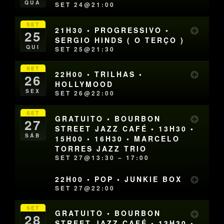
QUA
SET 24@21:00
SET
21H30 • PROGRESSIVO •
25
SERGIO HINDS ( O TERÇO )
QUI
SET 25@21:30
SET
22H00 • TRILHAS •
26
HOLLYMOOD
SEX
SET 26@22:00
SET
GRATUITO • BOURBON
27
STREET JAZZ CAFÉ • 13H30 •
SÁB
15H00 • 16H30 • MARCELO
TORRES JAZZ TRIO
SET 27@13:30 – 17:00
22H00 • POP • JUNKIE BOX
SET 27@22:00
SET
GRATUITO • BOURBON
28
STREET JAZZ CAFÉ • 13H30 •