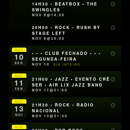
14H30 • BEATBOX • THE
SWINGLES
NOV 9@14:30
20H00 • ROCK • RUSH BY
STAGE LEFT
NOV 9@20:00
NOV
• • • CLUB FECHADO • • •
10
SEGUNDA-FEIRA
SEG
NOV 10
DIA INTEIRO
NOV
21H00 • JAZZ • EVENTO CRÊ
11
SER • AIR LIX JAZZ BAND
TER
NOV 11@21:00
NOV
21H30 • ROCK • RADIO
13
NACIONAL
QUI
NOV 13@21:30
NOV