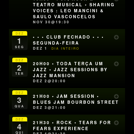
TEATRO MUSICAL • SHARING
VOICES : LEO MANCINI &
SAULO VASCONCELOS
NOV 30@19:30
DEZ
• • • CLUB FECHADO • • •
1
SEGUNDA-FEIRA
SEG
DEZ 1
DIA INTEIRO
DEZ
20H00 • TODA TERÇA UM
2
JAZZ • JAZZ SESSIONS BY
TER
JAZZ MANSION
DEZ 2@20:00
DEZ
21H00 • JAM SESSION •
3
BLUES JAM BOURBON STREET
QUA
DEZ 3@21:00
DEZ
21H30 • ROCK • TEARS FOR
4
FEARS EXPERIENCE
QUI
DEZ 4@21:30