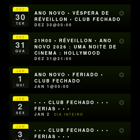
DEZ
ANO NOVO • VÉSPERA DE
30
RÉVEILLON • CLUB FECHADO
TER
DEZ 30@00:00
DEZ
21H00 • RÉVEILLON • ANO
31
NOVO 2026 : UMA NOITE DE
QUA
CINEMA : HOLLYMOOD
DEZ 31@21:00
JAN
ANO NOVO • FERIADO •
1
CLUB FECHADO
QUI
JAN 1@00:00
JAN
• • • CLUB FECHADO • • •
2
FERIAS • • •
SEX
JAN 2
DIA INTEIRO
JAN
• • • CLUB FECHADO • • •
3
FERIAS • • •