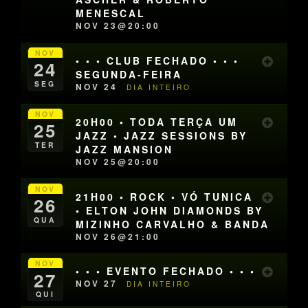
MENESCAL
NOV 23@20:00
NOV
• • • CLUB FECHADO • • •
24
SEGUNDA-FEIRA
SEG
NOV 24
DIA INTEIRO
NOV
20H00 • TODA TERÇA UM
25
JAZZ • JAZZ SESSIONS BY
TER
JAZZ MANSION
NOV 25@20:00
NOV
21H00 • ROCK • VÓ TUNICA
26
• ELTON JOHN DIAMONDS BY
QUA
MIZINHO CARVALHO & BANDA
NOV 26@21:00
NOV
• • • EVENTO FECHADO • • •
27
NOV 27
DIA INTEIRO
QUI