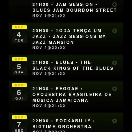
21H00 • JAM SESSION •
BLUES JAM BOURBON STREET
NOV 3@21:00
NOV
20H00 • TODA TERÇA UM
4
JAZZ • JAZZ SESSIONS BY
TER
JAZZ MANSION
NOV 4@20:00
NOV
21H00 • BLUES • THE
5
BLACK KINGS OF THE BLUES
QUA
NOV 5@21:30
NOV
21H30 • REGGAE •
6
ORQUESTRA BRASILEIRA DE
QUI
MÚSICA JAMAICANA
NOV 6@21:30
NOV
22H00 • ROCKABILLY •
7
BIGTIME ORCHESTRA
SEX
NOV 7@22:00