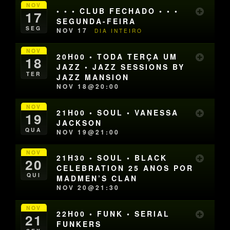
NOV
• • • CLUB FECHADO • • •
17
SEGUNDA-FEIRA
SEG
NOV 17
DIA INTEIRO
NOV
20H00 • TODA TERÇA UM
18
JAZZ • JAZZ SESSIONS BY
TER
JAZZ MANSION
NOV 18@20:00
NOV
21H00 • SOUL • VANESSA
19
JACKSON
QUA
NOV 19@21:00
NOV
21H30 • SOUL • BLACK
20
CELEBRATION 25 ANOS POR
QUI
MADMEN’S CLAN
NOV 20@21:30
NOV
22H00 • FUNK • SERIAL
21
FUNKERS