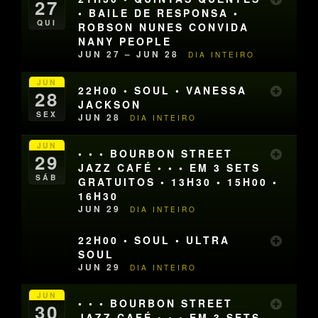
27
• BAILE DE RESPONSA •
QUI
ROBSON NUNES CONVIDA
NANY PEOPLE
JUN 27 – JUN 28
DIA INTEIRO
JUN
22H00 • SOUL • VANESSA
28
JACKSON
SEX
JUN 28
DIA INTEIRO
JUN
• • • BOURBON STREET
29
JAZZ CAFÉ • • • EM 3 SETS
SÁB
GRATUITOS • 13H30 • 15H00 •
16H30
JUN 29
DIA INTEIRO
22H00 • SOUL • ULTRA
SOUL
JUN 29
DIA INTEIRO
JUN
• • • BOURBON STREET
30
JAZZ CAFÉ • • • EM 3 SETS