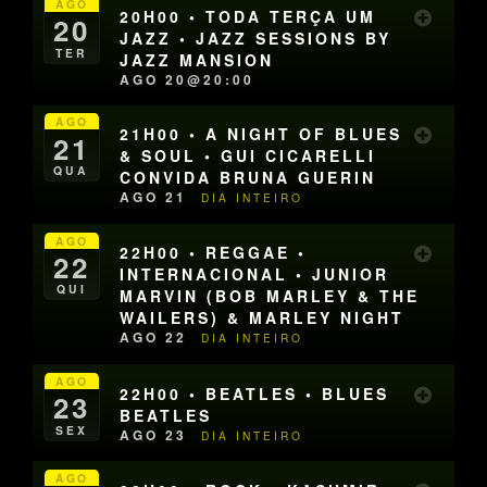
AGO
20H00 • TODA TERÇA UM
20
JAZZ • JAZZ SESSIONS BY
TER
JAZZ MANSION
AGO 20@20:00
AGO
21H00 • A NIGHT OF BLUES
21
& SOUL • GUI CICARELLI
QUA
CONVIDA BRUNA GUERIN
AGO 21
DIA INTEIRO
AGO
22H00 • REGGAE •
22
INTERNACIONAL • JUNIOR
QUI
MARVIN (BOB MARLEY & THE
WAILERS) & MARLEY NIGHT
AGO 22
DIA INTEIRO
AGO
22H00 • BEATLES • BLUES
23
BEATLES
SEX
AGO 23
DIA INTEIRO
AGO