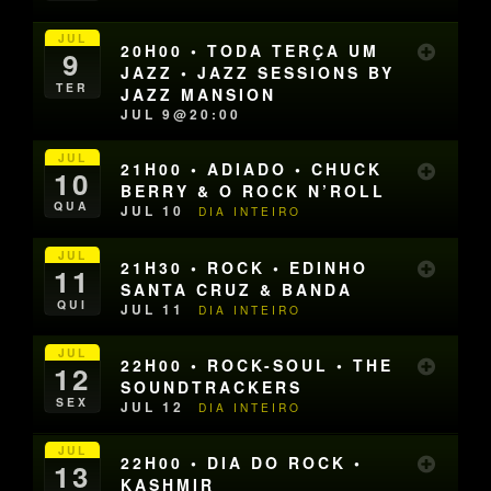
JUL
20H00 • TODA TERÇA UM
9
JAZZ • JAZZ SESSIONS BY
TER
JAZZ MANSION
JUL 9@20:00
JUL
21H00 • ADIADO • CHUCK
10
BERRY & O ROCK N’ROLL
QUA
JUL 10
DIA INTEIRO
JUL
21H30 • ROCK • EDINHO
11
SANTA CRUZ & BANDA
QUI
JUL 11
DIA INTEIRO
JUL
22H00 • ROCK-SOUL • THE
12
SOUNDTRACKERS
SEX
JUL 12
DIA INTEIRO
JUL
22H00 • DIA DO ROCK •
13
KASHMIR