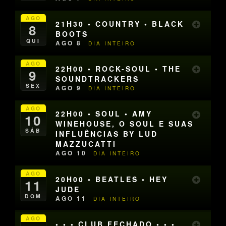
AGO
21H30 • COUNTRY • BLACK
8
BOOTS
QUI
AGO 8
DIA INTEIRO
AGO
22H00 • ROCK-SOUL • THE
9
SOUNDTRACKERS
SEX
AGO 9
DIA INTEIRO
AGO
22H00 • SOUL • AMY
10
WINEHOUSE, O SOUL E SUAS
SÁB
INFLUÊNCIAS BY LUD
MAZZUCATTI
AGO 10
DIA INTEIRO
AGO
20H00 • BEATLES • HEY
11
JUDE
DOM
AGO 11
DIA INTEIRO
AGO
• • • CLUB FECHADO • • •