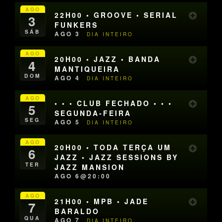
AGO
22H00 • GROOVE • SERIAL
3
FUNKERS
SÁB
AGO 3
DIA INTEIRO
AGO
20H00 • JAZZ • BANDA
4
MANTIQUEIRA
DOM
AGO 4
DIA INTEIRO
AGO
• • • CLUB FECHADO • • •
5
SEGUNDA-FEIRA
SEG
AGO 5
DIA INTEIRO
AGO
20H00 • TODA TERÇA UM
6
JAZZ • JAZZ SESSIONS BY
TER
JAZZ MANSION
AGO 6@20:00
AGO
21H00 • MPB • JADE
7
BARALDO
QUA
AGO 7
DIA INTEIRO