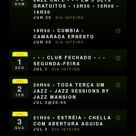
DOM
GRATUITOS • 13H30 • 15H00 •
16H30
JUN 30
DIA INTEIRO
19H30 • CUMBIA •
CAMARADA ERNESTO
JUN 30
DIA INTEIRO
JUL
• • • CLUB FECHADO • • •
1
SEGUNDA-FEIRA
SEG
JUL 1
DIA INTEIRO
JUL
20H00 • TODA TERÇA UM
2
JAZZ • JAZZ SESSIONS BY
TER
JAZZ MANSION
JUL 2@20:00
JUL
21H00 • ESTRÉIA • CHELLA
3
COM ABERTURA AGUIDA
QUA
JUL 3
DIA INTEIRO