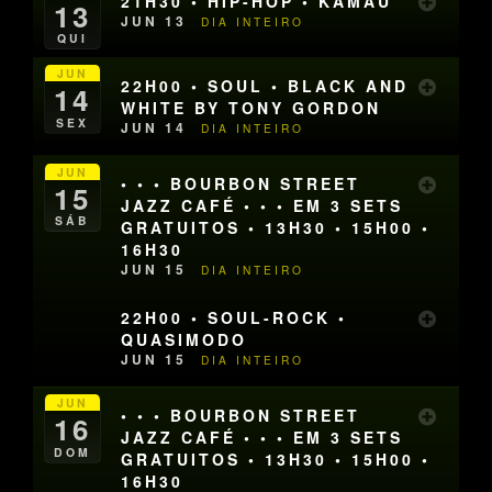
21H30 • HIP-HOP • KAMAU
13
JUN 13
DIA INTEIRO
QUI
JUN
22H00 • SOUL • BLACK AND
14
WHITE BY TONY GORDON
SEX
JUN 14
DIA INTEIRO
JUN
• • • BOURBON STREET
15
JAZZ CAFÉ • • • EM 3 SETS
SÁB
GRATUITOS • 13H30 • 15H00 •
16H30
JUN 15
DIA INTEIRO
22H00 • SOUL-ROCK •
QUASIMODO
JUN 15
DIA INTEIRO
JUN
• • • BOURBON STREET
16
JAZZ CAFÉ • • • EM 3 SETS
DOM
GRATUITOS • 13H30 • 15H00 •
16H30