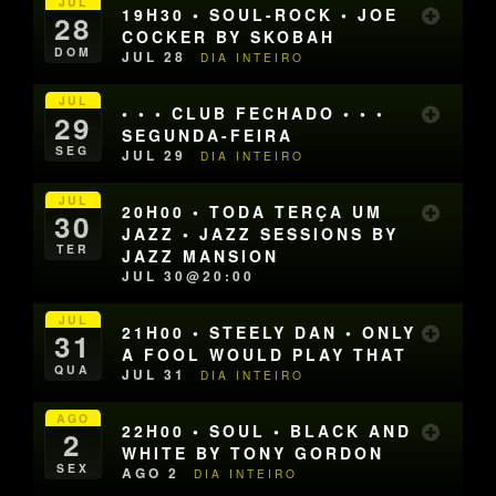
JUL
19H30 • SOUL-ROCK • JOE
28
COCKER BY SKOBAH
DOM
JUL 28
DIA INTEIRO
JUL
• • • CLUB FECHADO • • •
29
SEGUNDA-FEIRA
SEG
JUL 29
DIA INTEIRO
JUL
20H00 • TODA TERÇA UM
30
JAZZ • JAZZ SESSIONS BY
TER
JAZZ MANSION
JUL 30@20:00
JUL
21H00 • STEELY DAN • ONLY
31
A FOOL WOULD PLAY THAT
QUA
JUL 31
DIA INTEIRO
AGO
22H00 • SOUL • BLACK AND
2
WHITE BY TONY GORDON
SEX
AGO 2
DIA INTEIRO