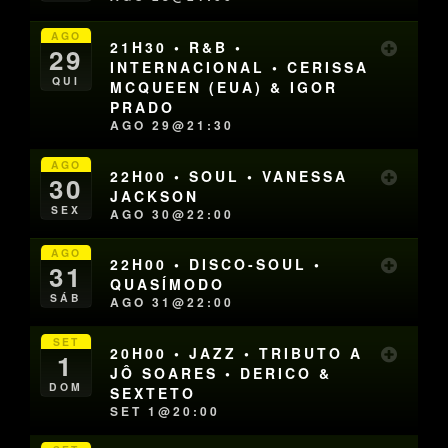
AGO
21H30 • R&B •
29
INTERNACIONAL • CERISSA
QUI
MCQUEEN (EUA) & IGOR
PRADO
AGO 29@21:30
AGO
22H00 • SOUL • VANESSA
30
JACKSON
SEX
AGO 30@22:00
AGO
22H00 • DISCO-SOUL •
31
QUASÍMODO
SÁB
AGO 31@22:00
SET
20H00 • JAZZ • TRIBUTO A
1
JÔ SOARES • DERICO &
DOM
SEXTETO
SET 1@20:00