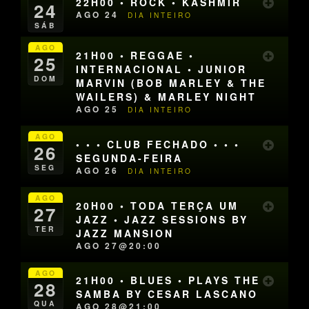
22H00 • ROCK • KASHMIR
24
AGO 24
DIA INTEIRO
SÁB
AGO
21H00 • REGGAE •
25
INTERNACIONAL • JUNIOR
DOM
MARVIN (BOB MARLEY & THE
WAILERS) & MARLEY NIGHT
AGO 25
DIA INTEIRO
AGO
• • • CLUB FECHADO • • •
26
SEGUNDA-FEIRA
SEG
AGO 26
DIA INTEIRO
AGO
20H00 • TODA TERÇA UM
27
JAZZ • JAZZ SESSIONS BY
TER
JAZZ MANSION
AGO 27@20:00
AGO
21H00 • BLUES • PLAYS THE
28
SAMBA BY CESAR LASCANO
QUA
AGO 28@21:00