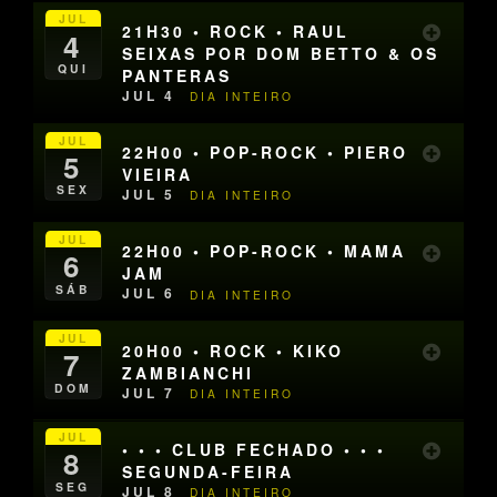
JUL
21H30 • ROCK • RAUL
4
SEIXAS POR DOM BETTO & OS
QUI
PANTERAS
JUL 4
DIA INTEIRO
JUL
22H00 • POP-ROCK • PIERO
5
VIEIRA
SEX
JUL 5
DIA INTEIRO
JUL
22H00 • POP-ROCK • MAMA
6
JAM
SÁB
JUL 6
DIA INTEIRO
JUL
20H00 • ROCK • KIKO
7
ZAMBIANCHI
DOM
JUL 7
DIA INTEIRO
JUL
• • • CLUB FECHADO • • •
8
SEGUNDA-FEIRA
SEG
JUL 8
DIA INTEIRO