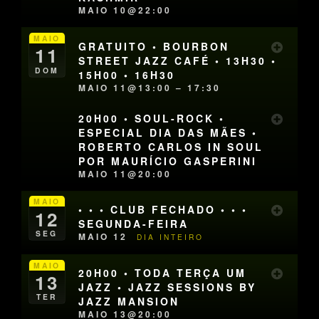
MAIO 10@22:00
MAIO
GRATUITO • BOURBON
11
STREET JAZZ CAFÉ • 13H30 •
DOM
15H00 • 16H30
MAIO 11@13:00 – 17:30
20H00 • SOUL-ROCK •
ESPECIAL DIA DAS MÃES •
ROBERTO CARLOS IN SOUL
POR MAURÍCIO GASPERINI
MAIO 11@20:00
MAIO
• • • CLUB FECHADO • • •
12
SEGUNDA-FEIRA
SEG
MAIO 12
DIA INTEIRO
MAIO
20H00 • TODA TERÇA UM
13
JAZZ • JAZZ SESSIONS BY
TER
JAZZ MANSION
MAIO 13@20:00