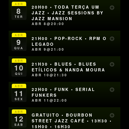
ABR
20H00 • TODA TERÇA UM
8
JAZZ • JAZZ SESSIONS BY
TER
JAZZ MANSION
ABR 8@20:00
ABR
21H00 • POP-ROCK • RPM O
9
LEGADO
QUA
ABR 9@21:00
ABR
21H30 • BLUES • BLUES
10
ETÍLICOS & NANDA MOURA
QUI
ABR 10@21:30
ABR
22H00 • FUNK • SERIAL
11
FUNKERS
SEX
ABR 11@22:00
ABR
GRATUITO • BOURBON
12
STREET JAZZ CAFÉ • 13H30 •
SÁB
15H00 • 16H30