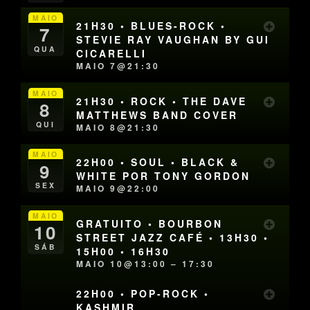
MAIO
21H30 • BLUES-ROCK •
7
STEVIE RAY VAUGHAN BY GUI
QUA
CICARELLI
MAIO 7@21:30
MAIO
21H30 • ROCK • THE DAVE
8
MATTHEWS BAND COVER
QUI
MAIO 8@21:30
MAIO
22H00 • SOUL • BLACK &
9
WHITE POR TONY GORDON
SEX
MAIO 9@22:00
MAIO
GRATUITO • BOURBON
10
STREET JAZZ CAFÉ • 13H30 •
SÁB
15H00 • 16H30
MAIO 10@13:00 – 17:30
22H00 • POP-ROCK •
KASHMIR