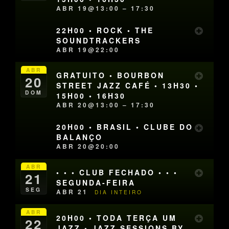
ABR 19@13:00 – 17:30
22H00 • ROCK • THE
SOUNDTRACKERS
ABR 19@22:00
ABR
GRATUITO • BOURBON
20
STREET JAZZ CAFÉ • 13H30 •
DOM
15H00 • 16H30
ABR 20@13:00 – 17:30
20H00 • BRASIL • CLUBE DO
BALANÇO
ABR 20@20:00
ABR
• • • CLUB FECHADO • • •
21
SEGUNDA-FEIRA
SEG
ABR 21
DIA INTEIRO
ABR
20H00 • TODA TERÇA UM
22
JAZZ • JAZZ SESSIONS BY