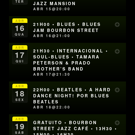
TER
JAZZ MANSION
ABR 15@20:00
ABR
21H00 • BLUES • BLUES
16
JAM BOURBON STREET
QUA
ABR 16@21:00
ABR
21H30 • INTERNACIONAL •
17
SOUL-BLUES • TAMARA
QUI
PETERSON & PRADO
BROTHER’S BAND
ABR 17@21:30
ABR
22H00 • BEATLES • A HARD
18
DANCE NIGHT! POR BLUES
SEX
BEATLES
ABR 18@22:00
ABR
GRATUITO • BOURBON
19
STREET JAZZ CAFÉ • 13H30 •
SÁB
15H00 • 16H30