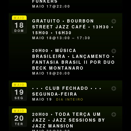
FUNKERS
MAIO 17@22:00
MAIO
GRATUITO • BOURBON
18
STREET JAZZ CAFÉ • 13H30 •
DOM
15H00 • 16H30
MAIO 18@13:00 – 17:30
20H00 • MÚSICA
BRASILEIRA • LANÇAMENTO •
FANTASIA BRASIL II POR DUO
BECK MONTANARO
MAIO 18@20:00
MAIO
• • • CLUB FECHADO • • •
19
SEGUNDA-FEIRA
SEG
MAIO 19
DIA INTEIRO
MAIO
20H00 • TODA TERÇA UM
20
JAZZ • JAZZ SESSIONS BY
TER
JAZZ MANSION