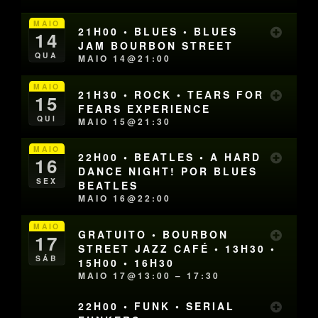
MAIO
21H00 • BLUES • BLUES
14
JAM BOURBON STREET
QUA
MAIO 14@21:00
MAIO
21H30 • ROCK • TEARS FOR
15
FEARS EXPERIENCE
QUI
MAIO 15@21:30
MAIO
22H00 • BEATLES • A HARD
16
DANCE NIGHT! POR BLUES
SEX
BEATLES
MAIO 16@22:00
MAIO
GRATUITO • BOURBON
17
STREET JAZZ CAFÉ • 13H30 •
SÁB
15H00 • 16H30
MAIO 17@13:00 – 17:30
22H00 • FUNK • SERIAL