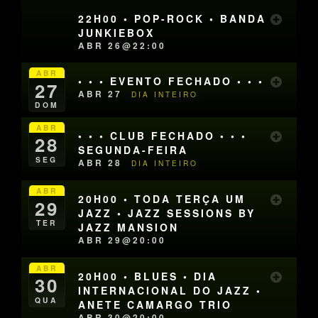
22H00 • POP-ROCK • BANDA
JUNKIEBOX
ABR 26@22:00
ABR
• • • EVENTO FECHADO • • •
27
ABR 27
DIA INTEIRO
DOM
ABR
• • • CLUB FECHADO • • •
28
SEGUNDA-FEIRA
SEG
ABR 28
DIA INTEIRO
ABR
20H00 • TODA TERÇA UM
29
JAZZ • JAZZ SESSIONS BY
TER
JAZZ MANSION
ABR 29@20:00
ABR
20H00 • BLUES • DIA
30
INTERNACIONAL DO JAZZ •
QUA
ANETE CAMARGO TRIO
ABR 30@20:00