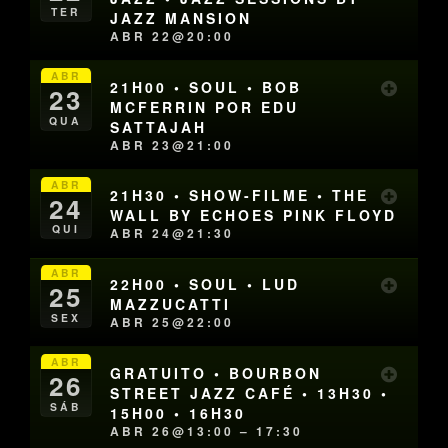
TER
JAZZ MANSION
ABR 22@20:00
ABR
21H00 • SOUL • BOB
23
MCFERRIN POR EDU
QUA
SATTAJAH
ABR 23@21:00
ABR
21H30 • SHOW-FILME • THE
24
WALL BY ECHOES PINK FLOYD
QUI
ABR 24@21:30
ABR
22H00 • SOUL • LUD
25
MAZZUCATTI
SEX
ABR 25@22:00
ABR
GRATUITO • BOURBON
26
STREET JAZZ CAFÉ • 13H30 •
SÁB
15H00 • 16H30
ABR 26@13:00 – 17:30