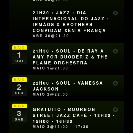
21H30 • JAZZ • DIA
INTERNACIONAL DO JAZZ •
IRMÃOS & BROTHERS
CONVIDAM XÊNIA FRANÇA
ABR 30@21:30
MAIO
21H30 • SOUL • DE RAY A
1
AMY POR DUODERIZ & THE
QUI
FLAME ORCHESTRA
MAIO 1@21:30
MAIO
22H00 • SOUL • VANESSA
2
JACKSON
SEX
MAIO 2@22:00
MAIO
GRATUITO • BOURBON
3
STREET JAZZ CAFÉ • 13H30 •
SÁB
15H00 • 16H30
MAIO 3@13:00 – 17:30