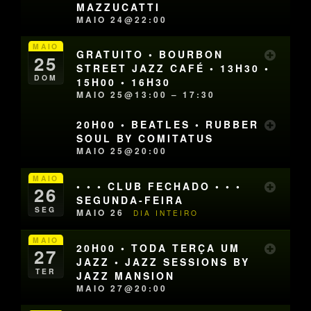
MAZZUCATTI
MAIO 24@22:00
MAIO
GRATUITO • BOURBON
25
STREET JAZZ CAFÉ • 13H30 •
DOM
15H00 • 16H30
MAIO 25@13:00 – 17:30
20H00 • BEATLES • RUBBER
SOUL BY COMITATUS
MAIO 25@20:00
MAIO
• • • CLUB FECHADO • • •
26
SEGUNDA-FEIRA
SEG
MAIO 26
DIA INTEIRO
MAIO
20H00 • TODA TERÇA UM
27
JAZZ • JAZZ SESSIONS BY
TER
JAZZ MANSION
MAIO 27@20:00