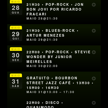
MAIO
21H30 • POP-ROCK • JON
28
BON JOVI POR RICARDO
QUA
FRACARI
MAIO 28@21:30
MAIO
21H30 • BLUES-ROCK •
29
ARTUR MENEZES
QUI
MAIO 29@21:30
MAIO
22H00 • POP-ROCK • STEVIE
30
WONDER BY JUNIOR
SEX
MEIRELLES
MAIO 30@22:00
MAIO
GRATUITO • BOURBON
31
STREET JAZZ CAFÉ • 13H30 •
SÁB
15H00 • 16H30
MAIO 31@13:00 – 17:30
22H00 • DISCO •
QUASIMODO