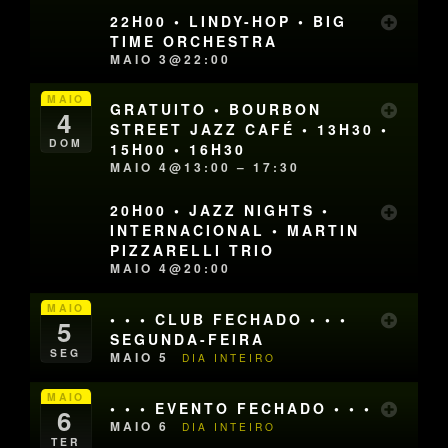
22H00 • LINDY-HOP • BIG
TIME ORCHESTRA
MAIO 3@22:00
MAIO
GRATUITO • BOURBON
4
STREET JAZZ CAFÉ • 13H30 •
DOM
15H00 • 16H30
MAIO 4@13:00 – 17:30
20H00 • JAZZ NIGHTS •
INTERNACIONAL • MARTIN
PIZZARELLI TRIO
MAIO 4@20:00
MAIO
• • • CLUB FECHADO • • •
5
SEGUNDA-FEIRA
SEG
MAIO 5
DIA INTEIRO
MAIO
• • • EVENTO FECHADO • • •
6
MAIO 6
DIA INTEIRO
TER