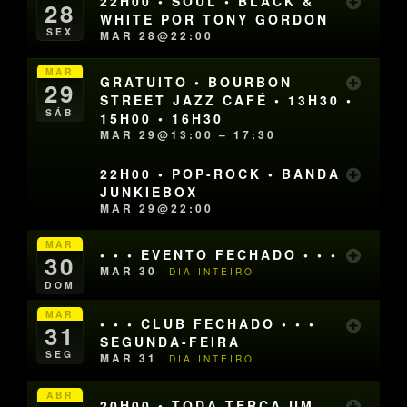
22H00 • SOUL • BLACK &
28
WHITE POR TONY GORDON
SEX
MAR 28@22:00
MAR
GRATUITO • BOURBON
29
STREET JAZZ CAFÉ • 13H30 •
SÁB
15H00 • 16H30
MAR 29@13:00 – 17:30
22H00 • POP-ROCK • BANDA
JUNKIEBOX
MAR 29@22:00
MAR
• • • EVENTO FECHADO • • •
30
MAR 30
DIA INTEIRO
DOM
MAR
• • • CLUB FECHADO • • •
31
SEGUNDA-FEIRA
SEG
MAR 31
DIA INTEIRO
ABR
20H00 • TODA TERÇA UM