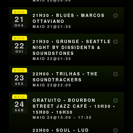
MAIO 20@20:00
MAIO
21H30 • BLUES • MARCOS
21
OTTAVIANO
QUA
MAIO 21@21:30
MAIO
21H30 • GRUNGE • SEATTLE
22
NIGHT BY DISSIDENTS &
QUI
SOUNDSTONES
MAIO 22@21:30
MAIO
22H00 • TRILHAS • THE
23
SOUNDTRACKERS
SEX
MAIO 23@22:00
MAIO
GRATUITO • BOURBON
24
STREET JAZZ CAFÉ • 13H30 •
SÁB
15H00 • 16H30
MAIO 24@13:00 – 17:30
22H00 • SOUL • LUD