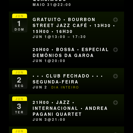
MAIO 31@22:00
JUN
GRATUITO • BOURBON
1
STREET JAZZ CAFÉ • 13H30 •
DOM
15H00 • 16H30
JUN 1@13:00 – 17:30
20H00 • BOSSA • ESPECIAL
DEMÔNIOS DA GAROA
JUN 1@20:00
JUN
• • • CLUB FECHADO • • •
2
SEGUNDA-FEIRA
SEG
JUN 2
DIA INTEIRO
JUN
21H00 • JAZZ •
3
INTERNACIONAL • ANDREA
TER
PAGANI QUARTET
JUN 3@21:00
JUN