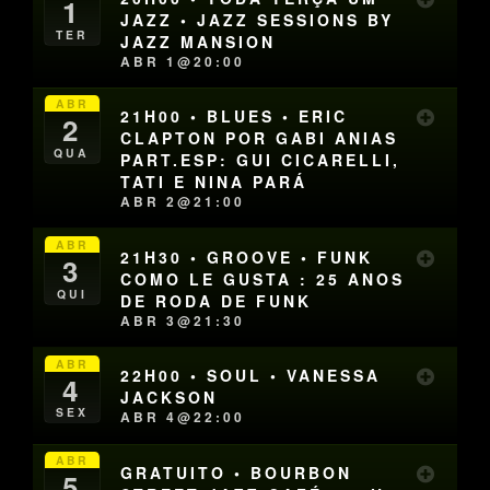
1
JAZZ • JAZZ SESSIONS BY
TER
JAZZ MANSION
ABR 1@20:00
ABR
21H00 • BLUES • ERIC
2
CLAPTON POR GABI ANIAS
QUA
PART.ESP: GUI CICARELLI,
TATI E NINA PARÁ
ABR 2@21:00
ABR
21H30 • GROOVE • FUNK
3
COMO LE GUSTA : 25 ANOS
QUI
DE RODA DE FUNK
ABR 3@21:30
ABR
22H00 • SOUL • VANESSA
4
JACKSON
SEX
ABR 4@22:00
ABR
GRATUITO • BOURBON
5