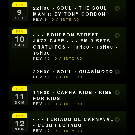
FEV
22H00 • SOUL • THE SOUL
9
MAN !! BY TONY GORDON
SEX
FEV 9
DIA INTEIRO
FEV
• • • BOURBON STREET
10
JAZZ CAFÉ • • • EM 3 SETS
SÁB
GRATUITOS • 13H30 • 15H00 •
16H30
FEV 10
DIA INTEIRO
22H00 • SOUL • QUASÍMODO
FEV 10
DIA INTEIRO
FEV
14H00 • CARNA-KIDS • KISS
11
FOR KIDS
DOM
FEV 11
DIA INTEIRO
FEV
• • • FERIADO DE CARNAVAL
12
• CLUB FECHADO
SEG
FEV 12
DIA INTEIRO