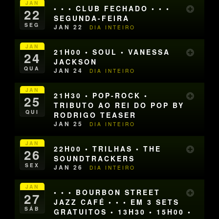
JAN
• • • CLUB FECHADO • • •
22
SEGUNDA-FEIRA
SEG
JAN 22
DIA INTEIRO
JAN
21H00 • SOUL • VANESSA
24
JACKSON
QUA
JAN 24
DIA INTEIRO
JAN
21H30 • POP-ROCK •
25
TRIBUTO AO REI DO POP BY
QUI
RODRIGO TEASER
JAN 25
DIA INTEIRO
JAN
22H00 • TRILHAS • THE
26
SOUNDTRACKERS
SEX
JAN 26
DIA INTEIRO
JAN
• • • BOURBON STREET
27
JAZZ CAFÉ • • • EM 3 SETS
SÁB
GRATUITOS • 13H30 • 15H00 •