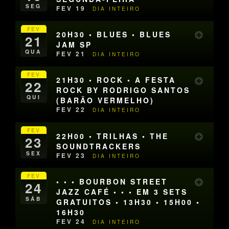
SEG
FEV 19
DIA INTEIRO
FEV
20H30 • BLUES • BLUES
21
JAM SP
QUA
FEV 21
DIA INTEIRO
FEV
21H30 • ROCK • A FESTA
22
ROCK BY RODRIGO SANTOS
QUI
(BARÃO VERMELHO)
FEV 22
DIA INTEIRO
FEV
22H00 • TRILHAS • THE
23
SOUNDTRACKERS
SEX
FEV 23
DIA INTEIRO
FEV
• • • BOURBON STREET
24
JAZZ CAFÉ • • • EM 3 SETS
SÁB
GRATUITOS • 13H30 • 15H00 •
16H30
FEV 24
DIA INTEIRO