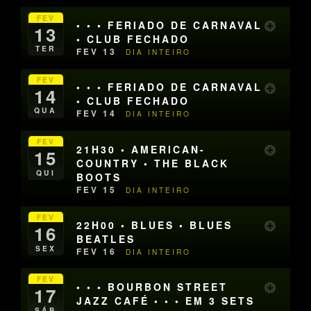
FEV
• • • FERIADO DE CARNAVAL
13
• CLUB FECHADO
TER
FEV 13
DIA INTEIRO
FEV
• • • FERIADO DE CARNAVAL
14
• CLUB FECHADO
QUA
FEV 14
DIA INTEIRO
FEV
21H30 • AMERICAN-
15
COUNTRY • THE BLACK
QUI
BOOTS
FEV 15
DIA INTEIRO
FEV
22H00 • BLUES • BLUES
16
BEATLES
SEX
FEV 16
DIA INTEIRO
FEV
• • • BOURBON STREET
17
JAZZ CAFÉ • • • EM 3 SETS
SÁB