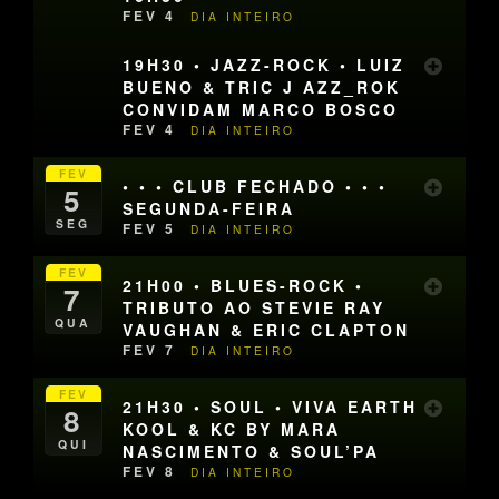
FEV 4
DIA INTEIRO
19H30 • JAZZ-ROCK • LUIZ
BUENO & TRIC J AZZ_ROK
CONVIDAM MARCO BOSCO
FEV 4
DIA INTEIRO
FEV
• • • CLUB FECHADO • • •
5
SEGUNDA-FEIRA
SEG
FEV 5
DIA INTEIRO
FEV
21H00 • BLUES-ROCK •
7
TRIBUTO AO STEVIE RAY
QUA
VAUGHAN & ERIC CLAPTON
FEV 7
DIA INTEIRO
FEV
21H30 • SOUL • VIVA EARTH
8
KOOL & KC BY MARA
QUI
NASCIMENTO & SOUL’PA
FEV 8
DIA INTEIRO