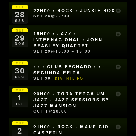
SET
22H00 • ROCK • JUNKIE BOX
28
SET 28@22:00
SÁB
SET
16H00 • JAZZ •
29
INTERNACIONAL • JOHN
DOM
BEASLEY QUARTET
SET 29@16:00 – 18:00
SET
• • • CLUB FECHADO • • •
30
SEGUNDA-FEIRA
SEG
SET 30
DIA INTEIRO
OUT
20H00 • TODA TERÇA UM
1
JAZZ • JAZZ SESSIONS BY
TER
JAZZ MANSION
OUT 1@20:00
OUT
21H00 • ROCK • MAURICIO
2
GASPERINI