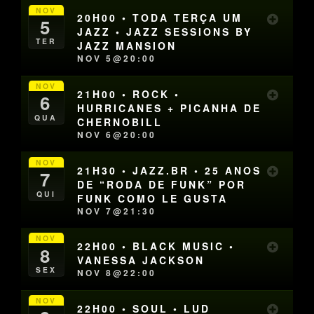
NOV
20H00 • TODA TERÇA UM
5
JAZZ • JAZZ SESSIONS BY
TER
JAZZ MANSION
NOV 5@20:00
NOV
21H00 • ROCK •
6
HURRICANES + PICANHA DE
QUA
CHERNOBILL
NOV 6@20:00
NOV
21H30 • JAZZ.BR • 25 ANOS
7
DE “RODA DE FUNK” POR
QUI
FUNK COMO LE GUSTA
NOV 7@21:30
NOV
22H00 • BLACK MUSIC •
8
VANESSA JACKSON
SEX
NOV 8@22:00
NOV
22H00 • SOUL • LUD