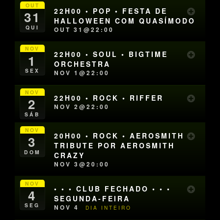
OUT
22H00 • POP • FESTA DE
31
HALLOWEEN COM QUASÍMODO
QUI
OUT 31@22:00
NOV
22H00 • SOUL • BIGTIME
1
ORCHESTRA
SEX
NOV 1@22:00
NOV
22H00 • ROCK • RIFFER
2
NOV 2@22:00
SÁB
NOV
20H00 • ROCK • AEROSMITH
3
TRIBUTE POR AEROSMITH
DOM
CRAZY
NOV 3@20:00
NOV
• • • CLUB FECHADO • • •
4
SEGUNDA-FEIRA
SEG
NOV 4
DIA INTEIRO