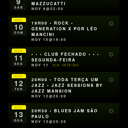
9
MAZZUCATTI
SÁB
NOV 9@22:00
NOV
19H00 • ROCK •
10
GENERATION X POR LÉO
DOM
MANCINI
NOV 10@19:00
NOV
• • • CLUB FECHADO • • •
11
SEGUNDA-FEIRA
SEG
NOV 11
DIA INTEIRO
NOV
20H00 • TODA TERÇA UM
12
JAZZ • JAZZ SESSIONS BY
TER
JAZZ MANSION
NOV 12@20:00
NOV
20H30 • BLUES JAM SÃO
13
PAULO
QUA
NOV 13@20:30