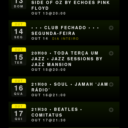
13
SIDE OF OZ BY ECHOES PINK
DOM
FLOYD
OUT 13@20:00
OUT
• • • CLUB FECHADO • • •
14
SEGUNDA-FEIRA
SEG
OUT 14
DIA INTEIRO
OUT
20H00 • TODA TERÇA UM
15
JAZZ • JAZZ SESSIONS BY
TER
JAZZ MANSION
OUT 15@20:00
OUT
21H00 • SOUL • JAMAH ‘JAM
16
RÁDIO’
QUA
OUT 16@21:00
OUT
21H30 • BEATLES •
17
COMITATUS
QUI
OUT 17@21:30