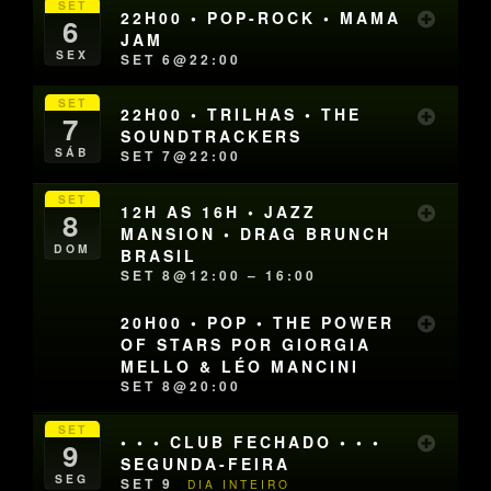
SET
22H00 • POP-ROCK • MAMA
6
JAM
SEX
SET 6@22:00
SET
22H00 • TRILHAS • THE
7
SOUNDTRACKERS
SÁB
SET 7@22:00
SET
12H AS 16H • JAZZ
8
MANSION • DRAG BRUNCH
DOM
BRASIL
SET 8@12:00 – 16:00
20H00 • POP • THE POWER
OF STARS POR GIORGIA
MELLO & LÉO MANCINI
SET 8@20:00
SET
• • • CLUB FECHADO • • •
9
SEGUNDA-FEIRA
SEG
SET 9
DIA INTEIRO