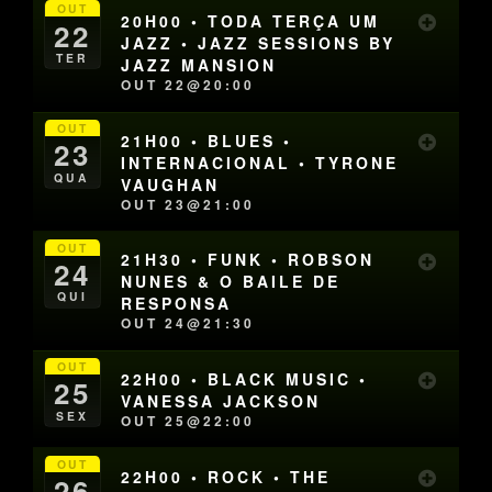
OUT
20H00 • TODA TERÇA UM
22
JAZZ • JAZZ SESSIONS BY
TER
JAZZ MANSION
OUT 22@20:00
OUT
21H00 • BLUES •
23
INTERNACIONAL • TYRONE
QUA
VAUGHAN
OUT 23@21:00
OUT
21H30 • FUNK • ROBSON
24
NUNES & O BAILE DE
QUI
RESPONSA
OUT 24@21:30
OUT
22H00 • BLACK MUSIC •
25
VANESSA JACKSON
SEX
OUT 25@22:00
OUT
22H00 • ROCK • THE
26