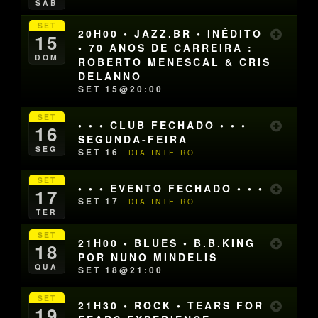
SÁB
SET
20H00 • JAZZ.BR • INÉDITO
15
• 70 ANOS DE CARREIRA :
DOM
ROBERTO MENESCAL & CRIS
DELANNO
SET 15@20:00
SET
• • • CLUB FECHADO • • •
16
SEGUNDA-FEIRA
SEG
SET 16
DIA INTEIRO
SET
• • • EVENTO FECHADO • • •
17
SET 17
DIA INTEIRO
TER
SET
21H00 • BLUES • B.B.KING
18
POR NUNO MINDELIS
QUA
SET 18@21:00
SET
21H30 • ROCK • TEARS FOR
19