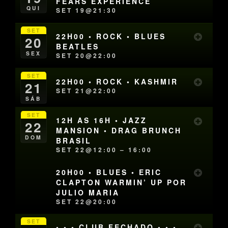
FEARS EXPERIENCE
QUI
SET 19@21:30
SET
22H00 • ROCK • BLUES
20
BEATLES
SEX
SET 20@22:00
SET
22H00 • ROCK • KASHMIR
21
SET 21@22:00
SÁB
SET
12H AS 16H • JAZZ
22
MANSION • DRAG BRUNCH
DOM
BRASIL
SET 22@12:00 – 16:00
20H00 • BLUES • ERIC
CLAPTON WARMIN’ UP POR
JULIO MARIA
SET 22@20:00
SET
• • • CLUB FECHADO • • •