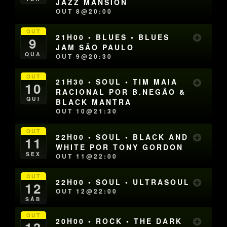
JAZZ MANSION
OUT 8@20:00
OUT
21H00 • BLUES • BLUES
9
JAM SÃO PAULO
QUA
OUT 9@20:30
OUT
21H30 • SOUL • TIM MAIA
10
RACIONAL POR B.NEGÃO &
QUI
BLACK MANTRA
OUT 10@21:30
OUT
22H00 • SOUL • BLACK AND
11
WHITE POR TONY GORDON
SEX
OUT 11@22:00
OUT
22H00 • SOUL • ULTRASOUL
12
OUT 12@22:00
SÁB
OUT
20H00 • ROCK • THE DARK