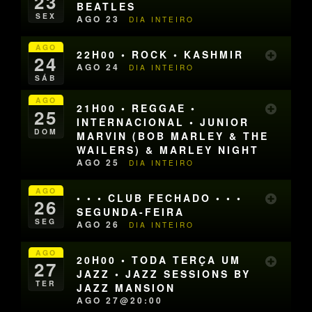
23
BEATLES
SEX
AGO 23
DIA INTEIRO
AGO
22H00 • ROCK • KASHMIR
24
AGO 24
DIA INTEIRO
SÁB
AGO
21H00 • REGGAE •
25
INTERNACIONAL • JUNIOR
DOM
MARVIN (BOB MARLEY & THE
WAILERS) & MARLEY NIGHT
AGO 25
DIA INTEIRO
AGO
• • • CLUB FECHADO • • •
26
SEGUNDA-FEIRA
SEG
AGO 26
DIA INTEIRO
AGO
20H00 • TODA TERÇA UM
27
JAZZ • JAZZ SESSIONS BY
TER
JAZZ MANSION
AGO 27@20:00