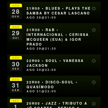
AGO
21H00 • BLUES • PLAYS THE
28
SAMBA BY CESAR LASCANO
QUA
AGO 28@21:00
AGO
21H30 • R&B •
29
INTERNACIONAL • CERISSA
QUI
MCQUEEN (EUA) & IGOR
PRADO
AGO 29@21:30
AGO
22H00 • SOUL • VANESSA
30
JACKSON
SEX
AGO 30@22:00
AGO
22H00 • DISCO-SOUL •
31
QUASÍMODO
SÁB
AGO 31@22:00
SET
20H00 • JAZZ • TRIBUTO A
1