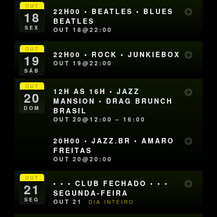
OUT
22H00 • BEATLES • BLUES
18
BEATLES
SEX
OUT 18@22:00
OUT
22H00 • ROCK • JUNKIEBOX
19
OUT 19@22:00
SÁB
OUT
12H AS 16H • JAZZ
20
MANSION • DRAG BRUNCH
DOM
BRASIL
OUT 20@12:00 – 16:00
20H00 • JAZZ.BR • AMARO
FREITAS
OUT 20@20:00
OUT
• • • CLUB FECHADO • • •
21
SEGUNDA-FEIRA
SEG
OUT 21
DIA INTEIRO