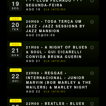
• • • CLUB FECHADO • • •
19
SEGUNDA-FEIRA
SEG
AGO 19
DIA INTEIRO
AGO
20H00 • TODA TERÇA UM
20
JAZZ • JAZZ SESSIONS BY
TER
JAZZ MANSION
AGO 20@20:00
AGO
21H00 • A NIGHT OF BLUES
21
& SOUL • GUI CICARELLI
QUA
CONVIDA BRUNA GUERIN
AGO 21
DIA INTEIRO
AGO
22H00 • REGGAE •
22
INTERNACIONAL • JUNIOR
QUI
MARVIN (BOB MARLEY & THE
WAILERS) & MARLEY NIGHT
AGO 22
DIA INTEIRO
AGO
22H00 • BEATLES • BLUES