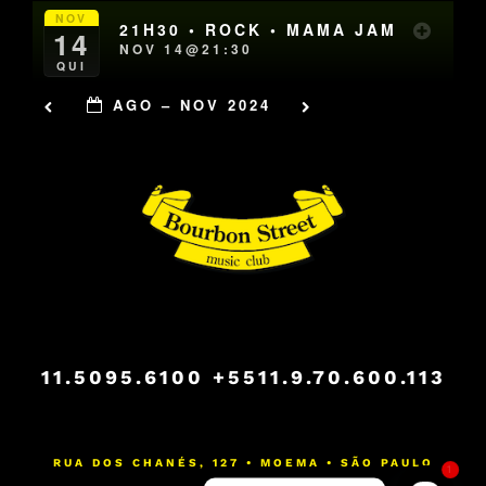
NOV
21H30 • ROCK • MAMA JAM
14
NOV 14@21:30
QUI
AGO – NOV 2024
11.5095.6100
+5511.9.70.600.113
RUA DOS CHANÉS, 127 • MOEMA • SÃO PAULO
1