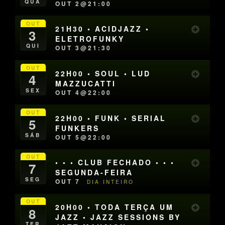
QUA
OUT 2@21:00
OUT
21H30 • ACIDJAZZ •
3
ELETROFUNKY
QUI
OUT 3@21:30
OUT
22H00 • SOUL • LUD
4
MAZZUCATTI
SEX
OUT 4@22:00
OUT
22H00 • FUNK • SERIAL
5
FUNKERS
SÁB
OUT 5@22:00
OUT
• • • CLUB FECHADO • • •
7
SEGUNDA-FEIRA
SEG
OUT 7
DIA INTEIRO
OUT
20H00 • TODA TERÇA UM
8
JAZZ • JAZZ SESSIONS BY
TER