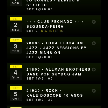
JÔ SOARES • DERICO &
DOM
SEXTETO
SET 1@20:00
SET
• • • CLUB FECHADO • • •
2
SEGUNDA-FEIRA
SEG
SET 2
DIA INTEIRO
SET
20H00 • TODA TERÇA UM
3
JAZZ • JAZZ SESSIONS BY
TER
JAZZ MANSION
SET 3@20:00
SET
21H00 • ALLMAN BROTHERS
4
BAND POR SKYDOG JAM
QUA
SET 4@21:00
SET
21H30 • ROCK •
5
KALEIDOSCOPE 40 ANOS
QUI
SET 5@21:30