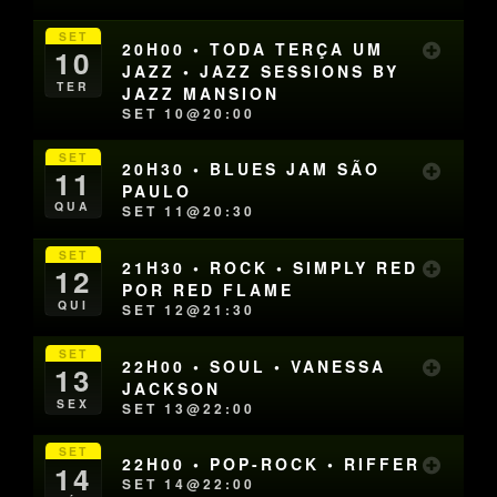
SET
20H00 • TODA TERÇA UM
10
JAZZ • JAZZ SESSIONS BY
TER
JAZZ MANSION
SET 10@20:00
SET
20H30 • BLUES JAM SÃO
11
PAULO
QUA
SET 11@20:30
SET
21H30 • ROCK • SIMPLY RED
12
POR RED FLAME
QUI
SET 12@21:30
SET
22H00 • SOUL • VANESSA
13
JACKSON
SEX
SET 13@22:00
SET
22H00 • POP-ROCK • RIFFER
14
SET 14@22:00