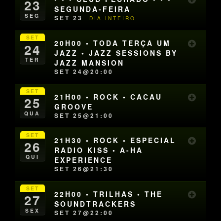
23
SEGUNDA-FEIRA
SEG
SET 23
DIA INTEIRO
SET
20H00 • TODA TERÇA UM
24
JAZZ • JAZZ SESSIONS BY
TER
JAZZ MANSION
SET 24@20:00
SET
21H00 • ROCK • CACAU
25
GROOVE
QUA
SET 25@21:00
SET
21H30 • ROCK • ESPECIAL
26
RADIO KISS • A-HA
QUI
EXPERIENCE
SET 26@21:30
SET
22H00 • TRILHAS • THE
27
SOUNDTRACKERS
SEX
SET 27@22:00