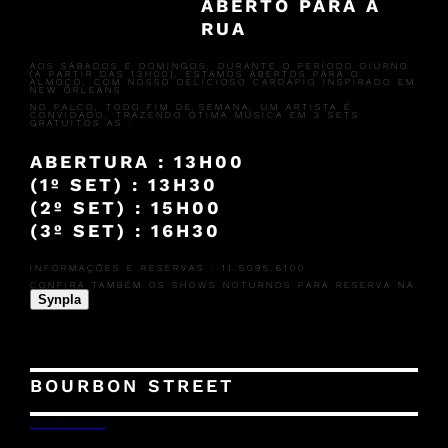
ABERTO PARA A
RUA
AOS SÁBADOS E DOMINGOS, DURANTE O PERÍODO DIURNO
(A PARTIR DAS 13H00), ESTAMOS ABERTOS PARA O
ALMOÇO, COM NOSSO DELICIOSO CARDÁPIO INSPIRADO EM
NEW ORLEANS.
NO PALCO, TODO FIM DE SEMANA, UM ARTISTA É
CONVIDADO, TRAZENDO ÓTIMA MÚSICA EM 3 SETS
GRATUITOS AS :
ABERTURA : 13H00
(1º SET) : 13H30
(2º SET) : 15H00
(3º SET) : 16H30
INFORMAÇÕES E RESERVAS : 11.5095.6100
CONFIRA TAMBÉM OS SHOWS NOTURNOS PARA RESERVA NA
Synpla
BOURBON STREET
26/06/2024