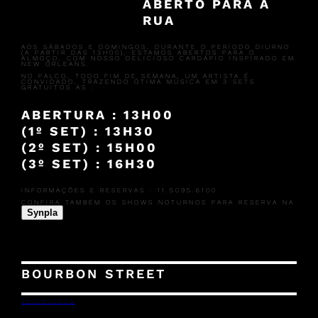
ABERTO PARA A
RUA
AOS SÁBADOS E DOMINGOS, DURANTE O PERÍODO DIURNO
(A PARTIR DAS 13H00), ESTAMOS ABERTOS PARA O
ALMOÇO, COM NOSSO DELICIOSO CARDÁPIO INSPIRADO EM
NEW ORLEANS.
NO PALCO, TODO FIM DE SEMANA, UM ARTISTA É
CONVIDADO, TRAZENDO ÓTIMA MÚSICA EM 3 SETS
GRATUITOS AS :
ABERTURA : 13H00
(1º SET) : 13H30
(2º SET) : 15H00
(3º SET) : 16H30
INFORMAÇÕES E RESERVAS : 11.5095.6100
CONFIRA TAMBÉM OS SHOWS NOTURNOS PARA RESERVA NA
Synpla
BOURBON STREET
26/06/2024