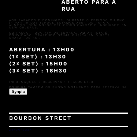
ABERTO PARA A
RUA
AOS SÁBADOS E DOMINGOS, DURANTE O PERÍODO DIURNO
(A PARTIR DAS 13H00), ESTAMOS ABERTOS PARA O
ALMOÇO, COM NOSSO DELICIOSO CARDÁPIO INSPIRADO EM
NEW ORLEANS.
NO PALCO, TODO FIM DE SEMANA, UM ARTISTA É
CONVIDADO, TRAZENDO ÓTIMA MÚSICA EM 3 SETS
GRATUITOS AS :
ABERTURA : 13H00
(1º SET) : 13H30
(2º SET) : 15H00
(3º SET) : 16H30
INFORMAÇÕES E RESERVAS : 11.5095.6100
CONFIRA TAMBÉM OS SHOWS NOTURNOS PARA RESERVA NA
Synpla
BOURBON STREET
26/06/2024