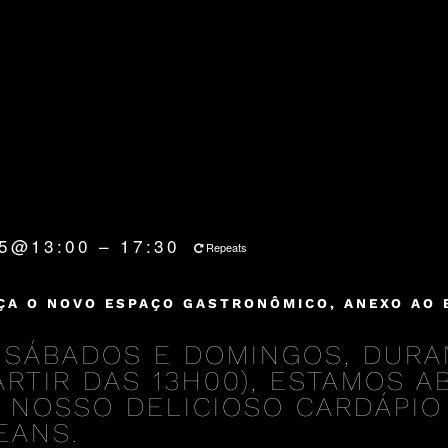
25@13:00 – 17:30
Repeats
ÇA O NOVO ESPAÇO GASTRONÔMICO, ANEXO AO 
 SÁBADOS E DOMINGOS, DURA
PARTIR DAS 13H00), ESTAMOS 
 NOSSO DELICIOSO CARDÁPIO
EANS.