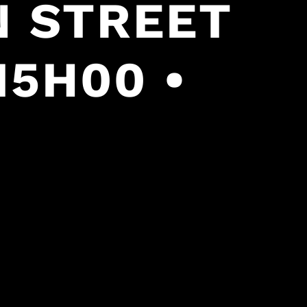
N STREET
15H00 •