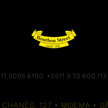
11.5095.6100
+5511.9.70.600.113
 CHANÉS, 127 • MOEMA • S