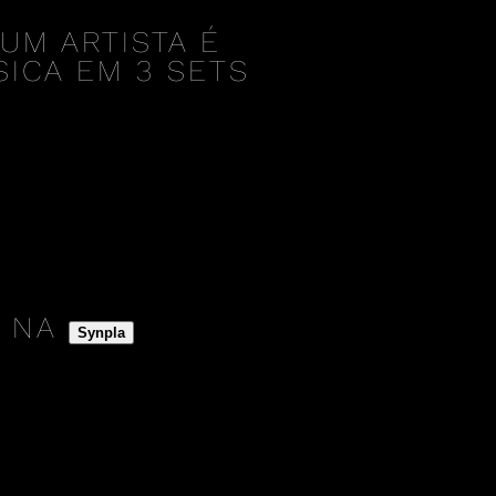
UM ARTISTA É
ICA EM 3 SETS
A NA
Synpla