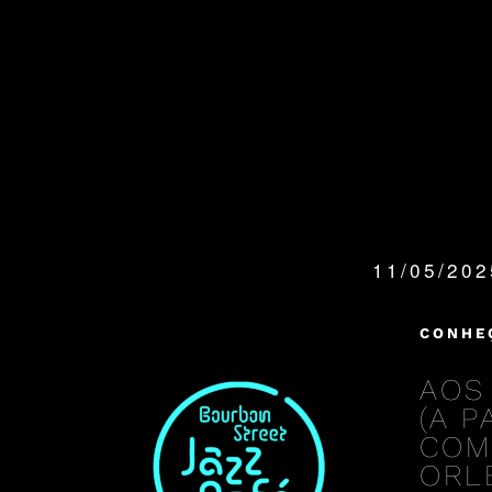
11/05/20
QUANDO:
CONHE
AOS
(A 
COM
ORL