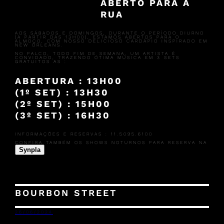
ABERTO PARA A
RUA
AOS SÁBADOS E DOMINGOS, DURANTE O PERÍODO DIURNO
(A PARTIR DAS 13H00), ESTAMOS ABERTOS PARA O
ALMOÇO, COM NOSSO DELICIOSO CARDÁPIO INSPIRADO EM
NEW ORLEANS.
NO PALCO, TODO FIM DE SEMANA, UM ARTISTA É
CONVIDADO, TRAZENDO ÓTIMA MÚSICA EM 3 SETS
GRATUITOS AS :
ABERTURA : 13H00
(1º SET) : 13H30
(2º SET) : 15H00
(3º SET) : 16H30
INFORMAÇÕES E RESERVAS : 11.5095.6100
CONFIRA TAMBÉM OS SHOWS NOTURNOS PARA RESERVA NA
Synpla
BOURBON STREET
26/06/2024