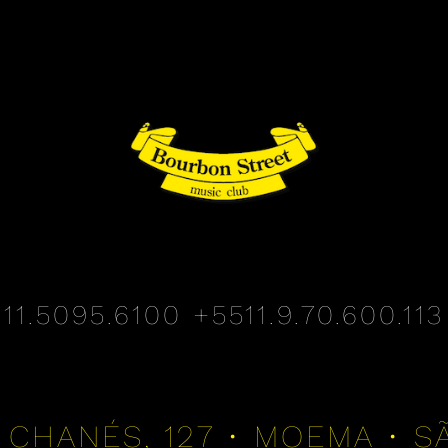
11.5095.6100
+5511.9.70.600.113
 CHANÉS, 127 • MOEMA • S