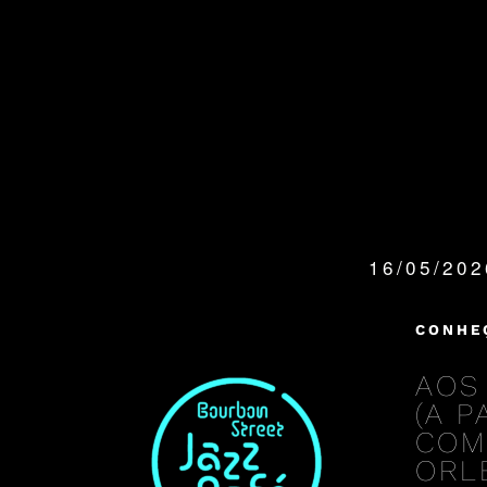
16/05/20
QUANDO:
CONHE
AOS
(A 
COM
ORL