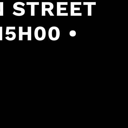
N STREET
15H00 •