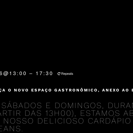
26@13:00 – 17:30
Repeats
ÇA O NOVO ESPAÇO GASTRONÔMICO, ANEXO AO 
 SÁBADOS E DOMINGOS, DURA
PARTIR DAS 13H00), ESTAMOS 
 NOSSO DELICIOSO CARDÁPIO
EANS.