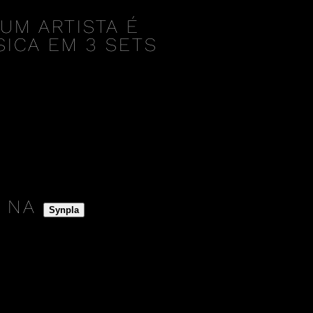
UM ARTISTA É
ICA EM 3 SETS
A NA
Synpla