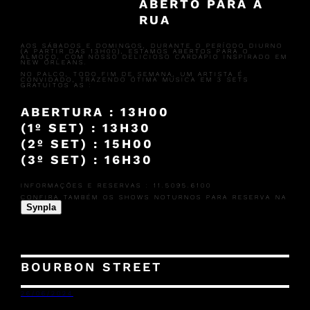
ABERTO PARA A
RUA
AOS SÁBADOS E DOMINGOS, DURANTE O PERÍODO DIURNO
(A PARTIR DAS 13H00), ESTAMOS ABERTOS PARA O
ALMOÇO, COM NOSSO DELICIOSO CARDÁPIO INSPIRADO EM
NEW ORLEANS.
NO PALCO, TODO FIM DE SEMANA, UM ARTISTA É
CONVIDADO, TRAZENDO ÓTIMA MÚSICA EM 3 SETS
GRATUITOS AS :
ABERTURA : 13H00
(1º SET) : 13H30
(2º SET) : 15H00
(3º SET) : 16H30
INFORMAÇÕES E RESERVAS : 11.5095.6100
CONFIRA TAMBÉM OS SHOWS NOTURNOS PARA RESERVA NA
Synpla
BOURBON STREET
26/06/2024