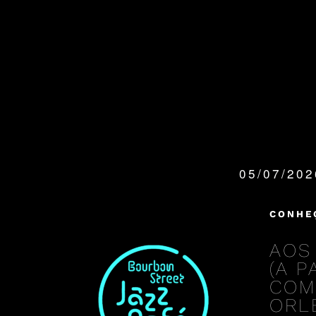
05/07/20
QUANDO:
CONHE
AOS
(A 
COM
ORL