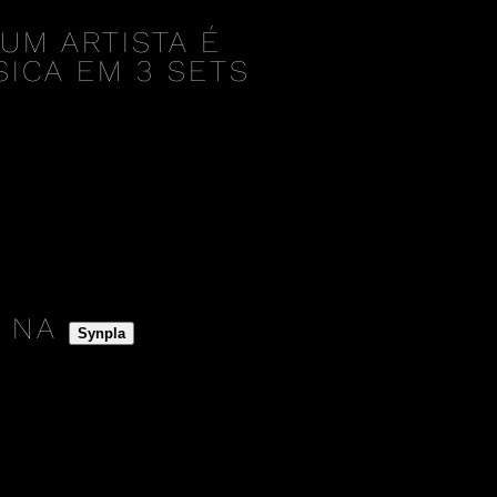
UM ARTISTA É
ICA EM 3 SETS
A NA
Synpla