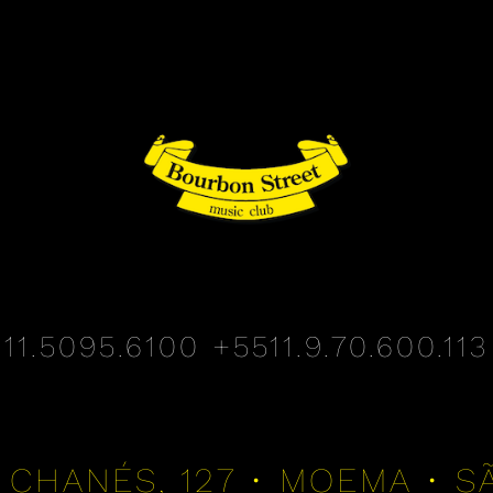
11.5095.6100
+5511.9.70.600.113
 CHANÉS, 127 • MOEMA • S