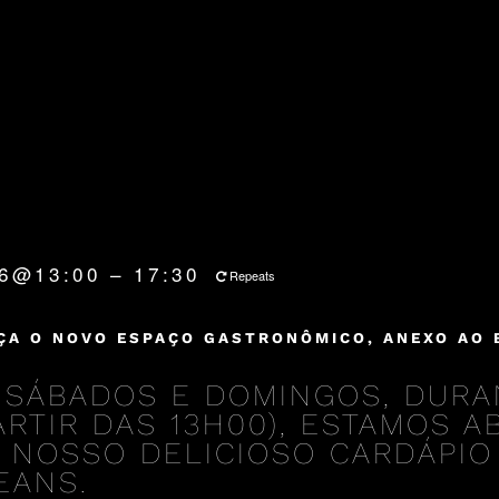
26@13:00 – 17:30
Repeats
ÇA O NOVO ESPAÇO GASTRONÔMICO, ANEXO AO 
 SÁBADOS E DOMINGOS, DURA
PARTIR DAS 13H00), ESTAMOS 
 NOSSO DELICIOSO CARDÁPIO
EANS.