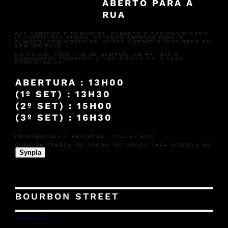
ABERTO PARA A
RUA
AOS SÁBADOS E DOMINGOS, DURANTE O PERÍODO DIURNO
(A PARTIR DAS 13H00), ESTAMOS ABERTOS PARA O
ALMOÇO, COM NOSSO DELICIOSO CARDÁPIO INSPIRADO EM
NEW ORLEANS.
NO PALCO, TODO FIM DE SEMANA, UM ARTISTA É
CONVIDADO, TRAZENDO ÓTIMA MÚSICA EM 3 SETS
GRATUITOS AS :
ABERTURA : 13H00
(1º SET) : 13H30
(2º SET) : 15H00
(3º SET) : 16H30
INFORMAÇÕES E RESERVAS : 11.5095.6100
CONFIRA TAMBÉM OS SHOWS NOTURNOS PARA RESERVA NA
Synpla
BOURBON STREET
26/06/2024