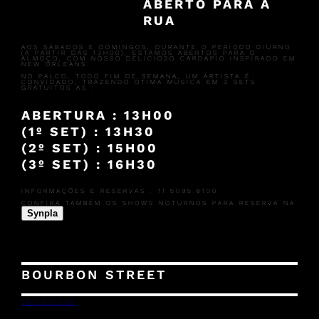
ABERTO PARA A
RUA
AOS SÁBADOS E DOMINGOS, DURANTE O PERÍODO DIURNO
(A PARTIR DAS 13H00), ESTAMOS ABERTOS PARA O
ALMOÇO, COM NOSSO DELICIOSO CARDÁPIO INSPIRADO EM
NEW ORLEANS.
NO PALCO, TODO FIM DE SEMANA, UM ARTISTA É
CONVIDADO, TRAZENDO ÓTIMA MÚSICA EM 3 SETS
GRATUITOS AS :
ABERTURA : 13H00
(1º SET) : 13H30
(2º SET) : 15H00
(3º SET) : 16H30
INFORMAÇÕES E RESERVAS : 11.5095.6100
CONFIRA TAMBÉM OS SHOWS NOTURNOS PARA RESERVA NA
Synpla
BOURBON STREET
26/06/2024