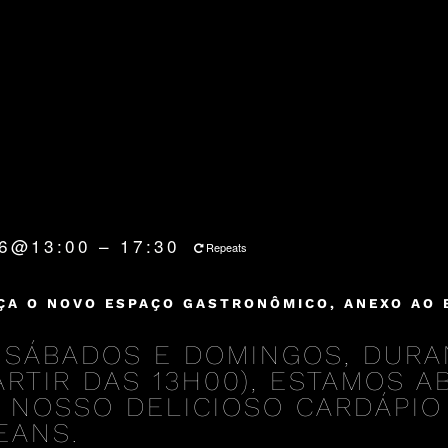
26@13:00 – 17:30
Repeats
ÇA O NOVO ESPAÇO GASTRONÔMICO, ANEXO AO 
 SÁBADOS E DOMINGOS, DURA
PARTIR DAS 13H00), ESTAMOS 
 NOSSO DELICIOSO CARDÁPIO
EANS.