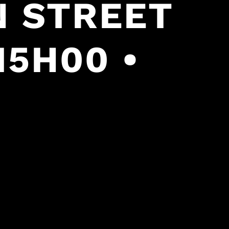
N STREET
15H00 •