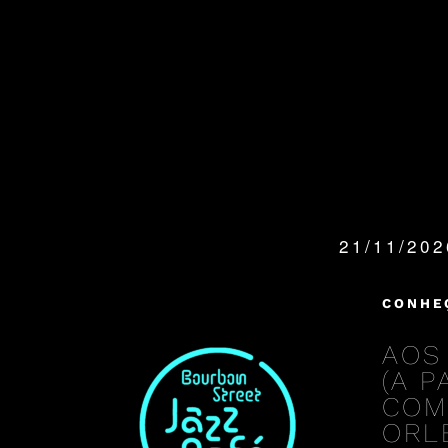
21/11/20
QUANDO:
CONHE
AOS
(A 
COM
ORL