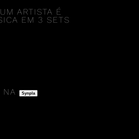
UM ARTISTA É
ICA EM 3 SETS
A NA
Synpla