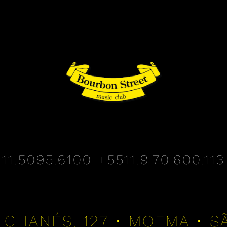
11.5095.6100
+5511.9.70.600.113
 CHANÉS, 127 • MOEMA • S