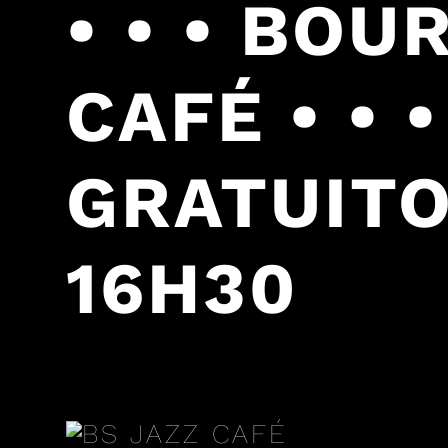
• • • BO
CAFÉ • • 
GRATUITOS
16H30