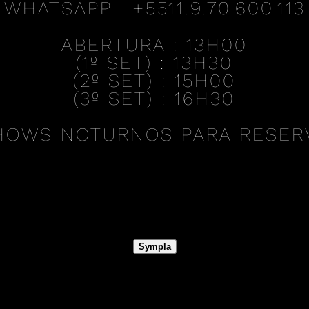
WHATSAPP : +5511.9.70.600.113
ABERTURA :
13H00
(1º SET) :
13H30
(2º SET) :
15H00
(3º SET) :
16H30
HOWS NOTURNOS PARA RESERV
Sympla