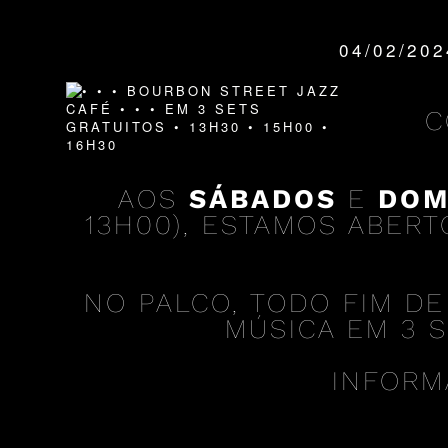
04/02/20
QUANDO:
C
AOS
SÁBADOS
E
DOM
13H00), ESTAMOS ABER
NO PALCO, TODO FIM DE
MÚSICA EM 3 S
INFORM