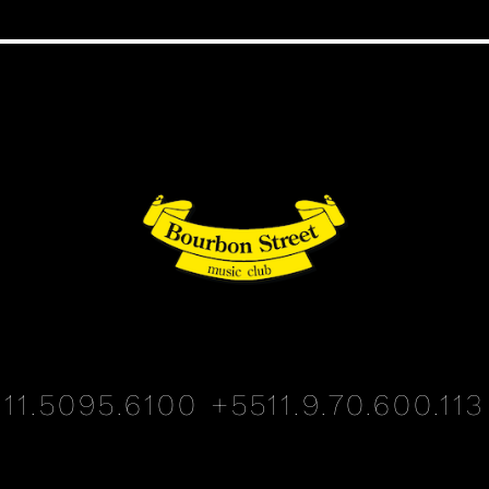
11.5095.6100
+5511.9.70.600.113