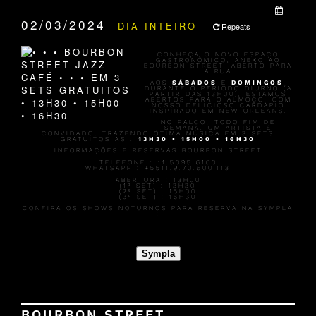
QUANDO:
02/03/2024
DIA INTEIRO
Repeats
CONHEÇA O NOVO ESPAÇO
GASTRONÔMICO, ANEXO AO
BOURBON STREET, ABERTO PARA
A RUA
AOS
SÁBADOS
E
DOMINGOS
,
DURANTE O PERÍODO DIURNO (A
PARTIR DAS 13H00), ESTAMOS
ABERTOS PARA O ALMOÇO, COM
NOSSO DELICIOSO CARDÁPIO
INSPIRADO EM NEW ORLEANS.
NO PALCO, TODO FIM DE
SEMANA, UM ARTISTA É
CONVIDADO, TRAZENDO ÓTIMA MÚSICA EM 3 SETS
GRATUITOS AS :
13H30 • 15H00 • 16H30
INFORMAÇÕES E RESERVAS BOURBON STREET
TELEFONE : 11.5095.6100
WHATSAPP : +5511.9.70.600.113
ABERTURA :
13H00
(1º SET) :
13H30
(2º SET) :
15H00
(3º SET) :
16H30
CONFIRA OS SHOWS NOTURNOS PARA RESERVA NA SYMPLA
:
Sympla
BOURBON STREET