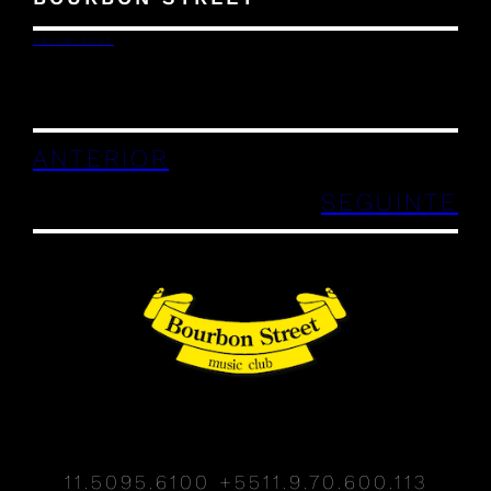
28/08/2021
ANTERIOR
SEGUINTE
11.5095.6100
+5511.9.70.600.113