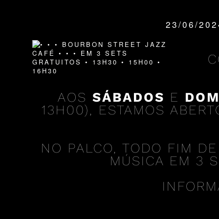
23/06/20
QUANDO:
C
AOS
SÁBADOS
E
DOM
13H00), ESTAMOS ABER
NO PALCO, TODO FIM DE
MÚSICA EM 3 S
INFORM