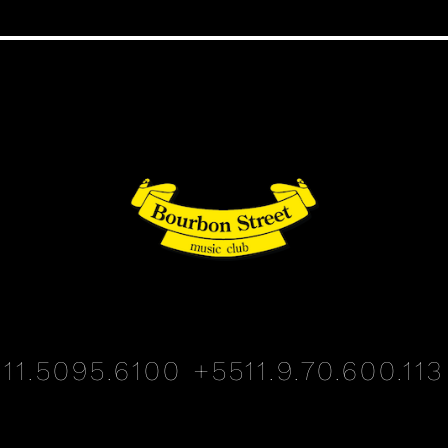
11.5095.6100
+5511.9.70.600.113