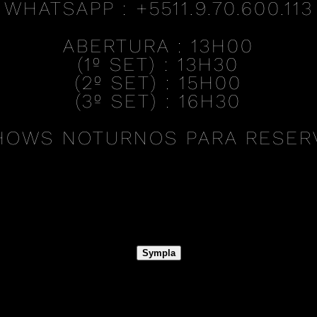
WHATSAPP : +5511.9.70.600.113
ABERTURA :
13H00
(1º SET) :
13H30
(2º SET) :
15H00
(3º SET) :
16H30
HOWS NOTURNOS PARA RESERV
Sympla