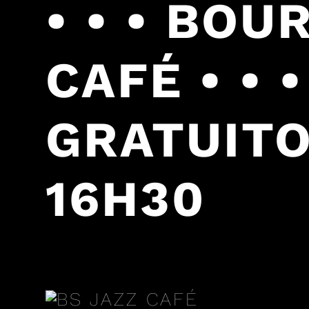
• • • BO
CAFÉ • • 
GRATUITOS
16H30