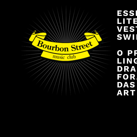
ESS
LIT
VES
SWI
O P
LIN
DRA
FOR
DAS
ART