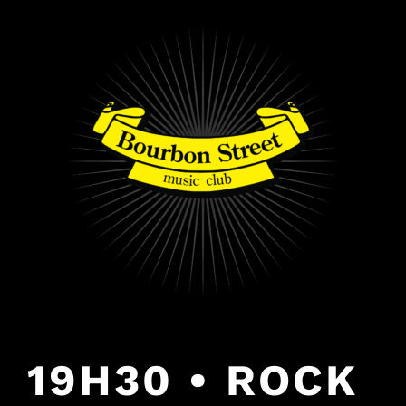
PULAR
PARA
O
CONTEÚDO
19H30 • ROCK