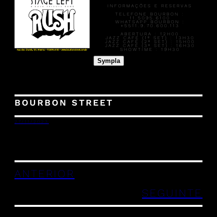
INFORMAÇÕES E RESERVAS
TELEFONE BOURBON :
11.5095.6100
WHATSAPP BOURBON :
+5511.9.70.600.113
ABERTURA :
12H00
JAZZ CAFÉ (1º SET) :
13H30
JAZZ CAFÉ (2º SET) :
15H00
JAZZ CAFÉ (3º SET) :
16H30
SHOWTIME :
19H30
Sympla
BOURBON STREET
27/11/2023
ANTERIOR
SEGUINTE