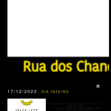
QUANDO:
17/12/2023
DIA INTEIRO
COUVERT ARTÍSTICO (1º LOTE) :
R$ 65,00*
*POR PESSOA / MUDANÇA DE
LOTE SEM AVISO PRÉVIO>