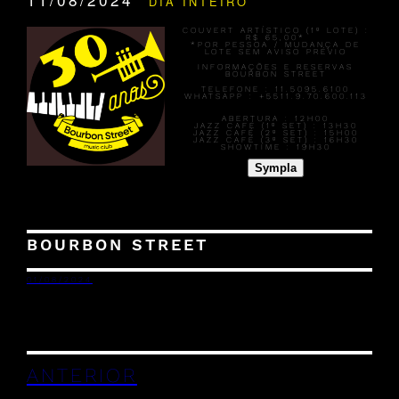
DIA INTEIRO
COUVERT ARTÍSTICO (1º LOTE) :
R$ 65,00*
*POR PESSOA / MUDANÇA DE
LOTE SEM AVISO PRÉVIO
INFORMAÇÕES E RESERVAS
BOURBON STREET
TELEFONE : 11.5095.6100
WHATSAPP : +5511.9.70.600.113
ABERTURA :
12H00
JAZZ CAFÉ (1º SET) :
13H30
JAZZ CAFÉ (2º SET) :
15H00
JAZZ CAFÉ (3º SET) :
16H30
SHOWTIME :
19H30
Sympla
BOURBON STREET
01/08/2024
ANTERIOR