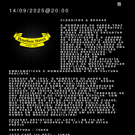
QUANDO:
14/09/2025@20:00
CLÁSSICOS & BOSSAS
O DEMÔNIOS DA GAROA TRAZ
UM ESPETÁCULO IMPERDÍVEL.
O SHOW CLÁSSICOS &
BOSSAS PROMETE ENCANTAR
O PÚBLICO COM A
AUTENTICIDADE E O CHARME
DO SAMBA DE RAIZ, GÊNERO
QUE CONSAGROU O GRUPO AO
LONGO DE SUAS 80 ANOS DE
CARREIRA. CONSIDERADO UMA
VERDADEIRA INSTITUIÇÃO
MUSICAL BRASILEIRA, O
DEMÔNIOS DA GAROA
APRESENTARÁ UM
REPERTÓRIO QUE REVISITA
OS GRANDES CLÁSSICOS DO
SAMBA E DA MÚSICA POPULAR
BRASILEIRA, DESTACANDO
SUAS CANÇÕES MAIS
EMBLEMÁTICAS E HOMENAGEANDO A RICA CULTURA
PAULISTA.
FUNDADO EM 1943, O DEMÔNIOS DA GAROA SE
TORNOU UM ÍCONE DA MÚSICA NACIONAL, SENDO
REVERENCIADO POR SUA HABILIDADE EM
REINTERPRETAR O SAMBA COM UMA SONORIDADE
ÚNICA E ENVOLVENTE. O GRUPO CONQUISTOU O
CORAÇÃO DE VÁRIAS GERAÇÕES COM SUA
AUTENTICIDADE E TALENTO INEGÁVEL, TORNANDO-SE
UMA REFERÊNCIA DO CANCIONEIRO POPULAR. COM
SUA FORMAÇÃO ATUAL, O SHOW SERÁ UMA
CELEBRAÇÃO NÃO SÓ DO ANIVERSÁRIO DA CIDADE,
MAS TAMBÉM DA HISTÓRIA DE SÃO PAULO E DA
MÚSICA BRASILEIRA, PROMETENDO EMOCIONAR E
ANIMAR OS FÃS COM SUA ENERGIA CONTAGIANTE.
NÃO PERCA ESSA OPORTUNIDADE DE CELEBRAR O
SAMBA EM GRANDE ESTILO COM UM DOS MAIORES
NOMES DA MÚSICA BRASILEIRA!
COUVERT ARTÍSTICO (2º LOTE) : R$ 115,00*
*POR PESSOA / MUDANÇA DE LOTE SEM AVISO
PRÉVIO
ABERTURA : 13H00
JAZZ CAFÉ (1º SET) : 13H30