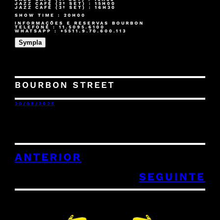
JAZZ CAFÉ (2º SET) : 15H00
JAZZ CAFÉ (3º SET) : 16H30
SHOW TIME : 20H00
INFORMAÇÕES E RESERVAS BOURBON
TELEFONE : 11.5095.6100
WHATSAPP : +5511.9.70.600.113
Sympla
BOURBON STREET
20/08/2025
ANTERIOR
SEGUINTE