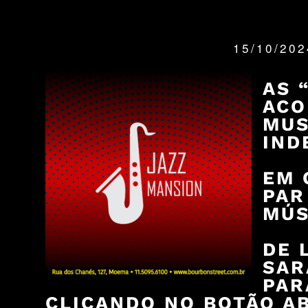
15/10/20
QUANDO:
AS 
ACO
MUS
IND
EM 
PAR
MÚS
DE 
SAR
PAR
CLICANDO NO BOTÃO AB