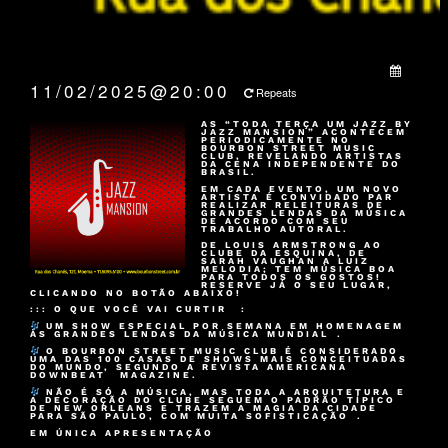
QUANDO:
11/02/2025@20:00
Repeats
AS “TODA TERÇA UM JAZZ BY
JAZZ MANSION” ACONTECEM
PERIODICAMENTE NO
BOURBON STREET MUSIC
CLUB
, REVELANDO ARTISTAS
DA CENA INDEPENDENTE DO
BRASIL.
EM CADA EVENTO, UM NOVO
ARTISTA É CONVIDADO PAR
REALIZAR RELEITURAS DE
GRANDES LENDAS DA MÚSICA
DE ACORDO COM SEU
TRABALHO AUTORAL.
DE LOUIS ARMSTRONG AO
CLUBE DA ESQUINA, DE
SARAH VAUGHAN A LUIZ
MELODIA; TEM MÚSICA BOA
PARA TODOS OS GOSTOS!
RESERVE JÁ O SEU LUGAR,
CLICANDO NO BOTÃO ABAIXO!
::: O QUE VOCÊ VAI CURTIR :
UM SHOW ESPECIAL POR SEMANA EM HOMENAGEM
ÀS GRANDES LENDAS DA MÚSICA MUNDIAL .
O BOURBON STREET MUSIC CLUB É CONSIDERADO
UMA DAS 100 CASAS DE SHOWS MAIS CONCEITUADAS
DO MUNDO, SEGUNDO A REVISTA AMERICANA
DOWNBEAT MAGAZINE.
NÃO É SÓ A MÚSICA, MAS TODA A ARQUITETURA E
A DECORAÇÃO DO CLUBE SEGUEM O PADRÃO TÍPICO
DE NEW ORLEANS E TRAZEM A MAGIA DA CIDADE
PARA SÃO PAULO, COM MUITA SOFISTICAÇÃO .
EM ÚNICA APRESENTAÇÃO