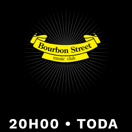
PULAR
PARA
O
CONTEÚDO
20H00 • TODA