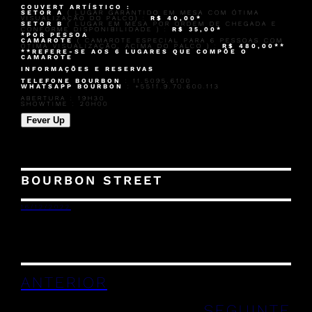
COUVERT ARTÍSTICO :
SETOR A
( LUGAR GARANTIDO EM MESA COM ÓTIMA
VISUALIZAÇÃO DO PALCO) :
R$ 40,00*
SETOR B
( LUGAR EM MESA POR ORDEM DE CHEGADA E
CONFORME DISPONIBILIDADE ) :
R$ 35,00*
*POR PESSOA
CAMAROTE
( CAMAROTE ESPECIAL PARA 6 PESSOAS COM
ÓTIMA VISUALIZAÇÃO, ACIMA DO PALCO ) :
R$ 480,00**
**REFERE-SE AOS 6 LUGARES QUE COMPÕE O
CAMAROTE
INFORMAÇÕES E RESERVAS
TELEFONE BOURBON
: 11.5095.6100
WHATSAPP BOURBON
: +5511.9.70.600.113
ABERTURA : 19H30
SHOWTIME : 20H00
Fever Up
BOURBON STREET
16/12/2022
ANTERIOR
SEGUINTE