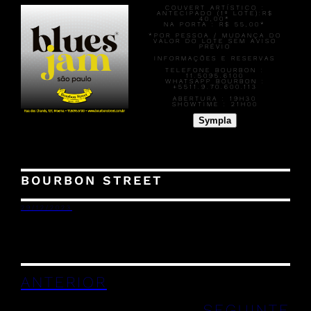
COUVERT ARTÍSTICO :
ANTECIPADO (1º LOTE):
R$
40,00*
NA PORTA :
R$ 55,00*
*POR PESSOA / MUDANÇA DO
VALOR DO LOTE SEM AVISO
PRÉVIO
INFORMAÇÕES E RESERVAS
TELEFONE BOURBON :
11.5095.6100
WHATSAPP BOURBON :
+5511.9.70.600.113
ABERTURA :
19H30
SHOWTIME :
21H00
Sympla
BOURBON STREET
29/12/2023
ANTERIOR
SEGUINTE