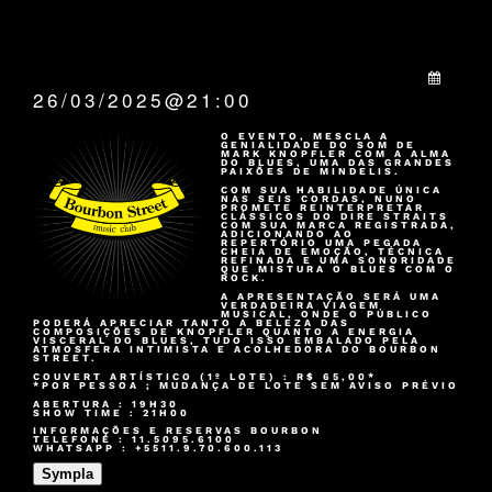
QUANDO:
26/03/2025@21:00
O EVENTO, MESCLA A
GENIALIDADE DO SOM DE
MARK KNOPFLER COM A ALMA
DO BLUES, UMA DAS GRANDES
PAIXÕES DE MINDELIS.
COM SUA HABILIDADE ÚNICA
NAS SEIS CORDAS, NUNO
PROMETE REINTERPRETAR
CLÁSSICOS DO DIRE STRAITS
COM SUA MARCA REGISTRADA,
ADICIONANDO AO
REPERTÓRIO UMA PEGADA
CHEIA DE EMOÇÃO, TÉCNICA
REFINADA E UMA SONORIDADE
QUE MISTURA O BLUES COM O
ROCK.
A APRESENTAÇÃO SERÁ UMA
VERDADEIRA VIAGEM
MUSICAL, ONDE O PÚBLICO
PODERÁ APRECIAR TANTO A BELEZA DAS
COMPOSIÇÕES DE KNOPFLER QUANTO A ENERGIA
VISCERAL DO BLUES, TUDO ISSO EMBALADO PELA
ATMOSFERA INTIMISTA E ACOLHEDORA DO BOURBON
STREET.
COUVERT ARTÍSTICO (1º LOTE) : R$ 65,00*
*POR PESSOA ; MUDANÇA DE LOTE SEM AVISO PRÉVIO
ABERTURA : 19H30
SHOW TIME : 21H00
INFORMAÇÕES E RESERVAS BOURBON
TELEFONE : 11.5095.6100
WHATSAPP : +5511.9.70.600.113
Sympla