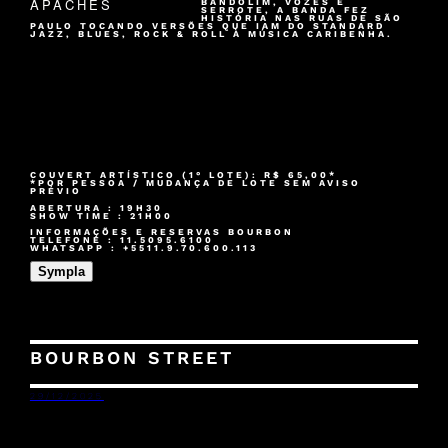
BANDOLIM, VOZES E
SERROTE, A BANDA FEZ
HISTÓRIA NAS RUAS DE SÃO
PAULO TOCANDO VERSÕES QUE IAM DO STANDARD
JAZZ, BLUES, ROCK & ROLL À MÚSICA CARIBENHA.
COUVERT ARTÍSTICO (1° LOTE): R$ 65,00*
*POR PESSOA / MUDANÇA DE LOTE SEM AVISO
PRÉVIO
ABERTURA : 19H30
SHOW TIME : 21H00
INFORMAÇÕES E RESERVAS BOURBON
TELEFONE : 11.5095.6100
WHATSAPP : +5511.9.70.600.113
Sympla
BOURBON STREET
29/12/2025