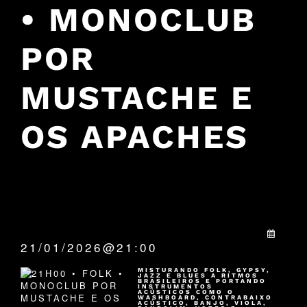
• MONOCLUB
POR
MUSTACHE E
OS APACHES
QUANDO:
21/01/2026@21:00
MISTURANDO FOLK, GYPSY,
JAZZ E BLUES A RITMOS
BRASILEIROS E PORTANDO
INSTRUMENTOS
ACÚSTICOS COMO O
WASHBOARD, CONTRABAIXO
ACÚSTICO, BANJO, VIOLA,