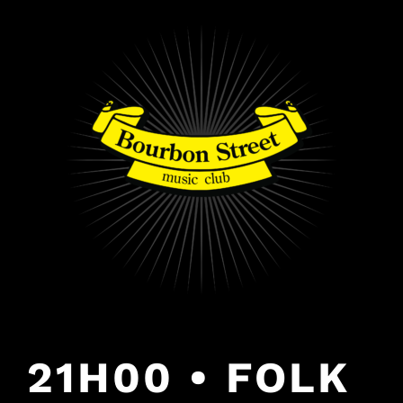
PULAR
PARA
O
CONTEÚDO
21H00 • FOLK