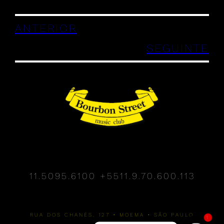
ANTERIOR
SEGUINTE
11.5095.6100
+5511.9.70.600.113
RUA DOS CHANÉS, 127 • MOEMA • SÃO PAULO
1