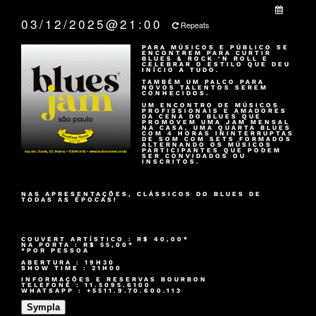
QUANDO:
03/12/2025@21:00
Repeats
PARA MÚSICOS E PÚBLICO SE
ENCONTREM PARA CURTIR
BLUES & ROCK ‘N ROLL E
CELEBRAR O ESTILO QUE DEU
INÍCIO A TUDO.
TAMBÉM UM PALCO PARA
NOVOS TALENTOS SEREM
CONHECIDOS.
UM ENCONTRO DE MÚSICOS
PROFISSIONAIS E AMADORES
DA CENA DO BLUES QUE
PROMOVEM UMA JAM MENSAL
NA CASA, UMA QUARTA BLUES
COM 4 HORAS ININTERRUPTAS
DE SOM COM SETS FORMADOS
ALTERNANDO OS MÚSICOS
PARTICIPANTES QUE PODEM
SER CONVIDADOS OU
INSCRITOS.
NAS APRESENTAÇÕES, CLÁSSICOS DO BLUES DE
TODAS AS ÉPOCAS!
COUVERT ARTÍSTICO : R$ 40,00*
NA PORTA : R$ 55,00*
*POR PESSOA
ABERTURA : 19H30
SHOW TIME : 21H00
INFORMAÇÕES E RESERVAS BOURBON
TELEFONE : 11.5095.6100
WHATSAPP : +5511.9.70.600.113
Sympla