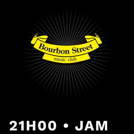
PULAR
PARA
O
CONTEÚDO
21H00 • JAM