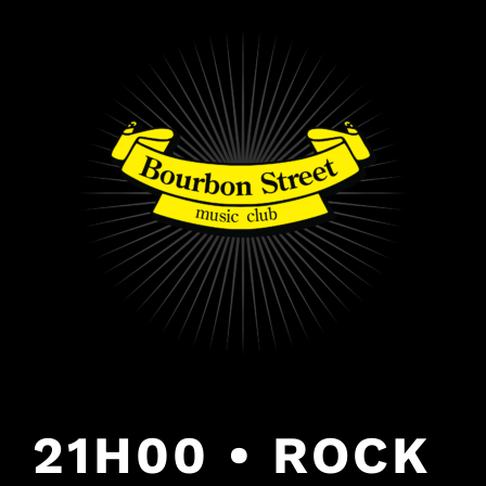
PULAR
PARA
O
CONTEÚDO
21H00 • ROCK