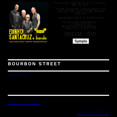
COUVERT ARTÍSTICO (1º LOTE):
R$ 75,00*
*POR PESSOA / MUDANÇA DO
VALOR DO LOTE SEM AVISO
PRÉVIO
INFORMAÇÕES E RESERVAS
TELEFONE BOURBON :
11.5095.6100
WHATSAPP BOURBON :
+5511.9.70.600.113
ABERTURA :
19H30
SHOWTIME :
21H00
Sympla
BOURBON STREET
29/12/2023
ANTERIOR
SEGUINTE