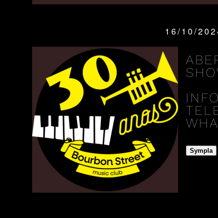
16/10/20
QUANDO:
ABE
SHO
INF
TELE
WHAT
Sympla