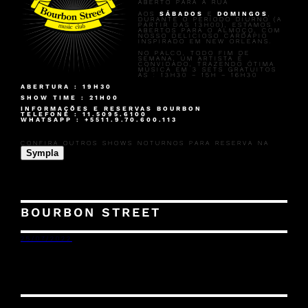
ABERTO PARA A RUA
AOS
SÁBADOS
E
DOMINGOS
,
DURANTE O PERÍODO DIURNO (A
PARTIR DAS 13H00), ESTAMOS
ABERTOS PARA O ALMOÇO, COM
NOSSO DELICIOSO CARDÁPIO
INSPIRADO EM NEW ORLEANS.
NO PALCO, TODO FIM DE
SEMANA, UM ARTISTA É
CONVIDADO, TRAZENDO ÓTIMA
MÚSICA EM 3 SETS GRATUITOS
AS : 13H30 – 15H – 16H30
ABERTURA : 19H30
SHOW TIME : 21H00
INFORMAÇÕES E RESERVAS BOURBON
TELEFONE : 11.5095.6100
WHATSAPP : +5511.9.70.600.113
CONFIRA OUTROS SHOWS NOTURNOS PARA RESERVA NA
Sympla
BOURBON STREET
25/07/2022