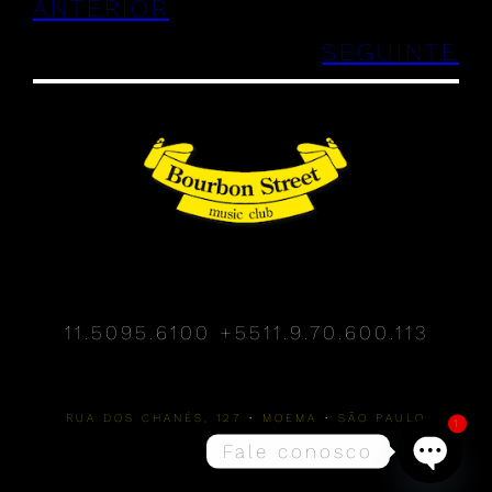
ANTERIOR
SEGUINTE
11.5095.6100
+5511.9.70.600.113
RUA DOS CHANÉS, 127 • MOEMA • SÃO PAULO
1
Fale conosco
Open