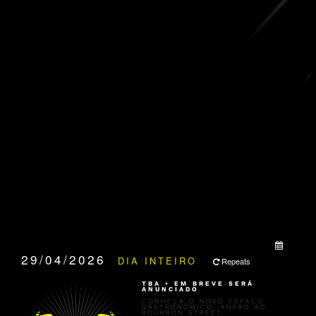
QUANDO:
29/04/2026
DIA INTEIRO
Repeats
TBA • EM BREVE SERÁ
ANUNCIADO
CONHEÇA O NOVO ESPAÇO
GASTRONÔMICO, ANEXO AO
BOURBON STREET,