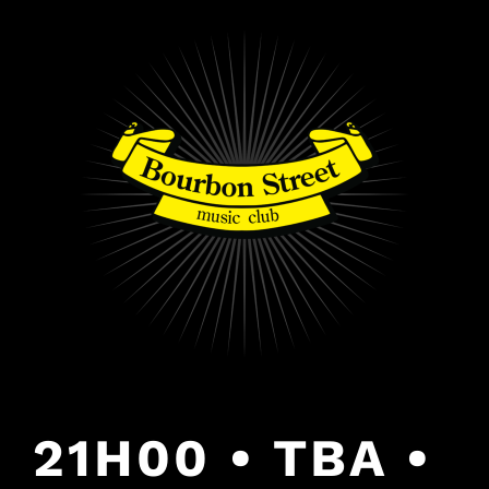
PULAR
PARA
O
CONTEÚDO
21H00 • TBA •