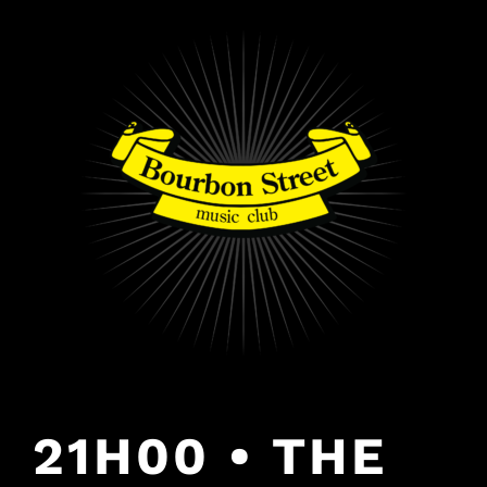
PULAR
PARA
O
CONTEÚDO
21H00 • THE