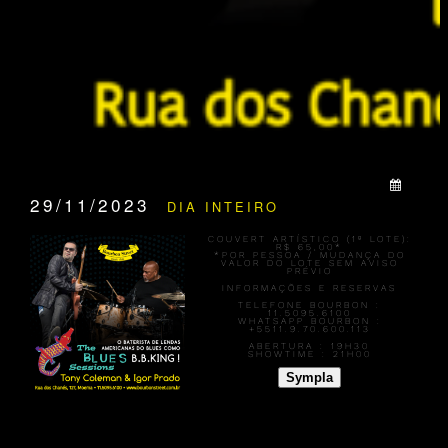
QUANDO:
29/11/2023
DIA INTEIRO
COUVERT ARTÍSTICO (1º LOTE):
R$ 65,00
*
*POR PESSOA / MUDANÇA DO
VALOR DO LOTE SEM AVISO
PRÉVIO
INFORMAÇÕES E RESERVAS
TELEFONE BOURBON :
11.5095.6100
WHATSAPP BOURBON :
+5511.9.70.600.113
ABERTURA :
19H30
SHOWTIME :
21H00
Sympla