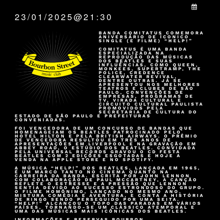
QUANDO:
23/01/2025@21:30
BANDA COMITATUS COMEMORA
ANIVERSÁRIO DE ÍCONICO
SINGLE (E FILME) “HELP!”
COMITATUS É UMA BANDA
ESPECIALIZADA NA
REPRODUÇÃO DAS MÚSICAS
DOS BEATLES E SUAS
INFLUÊNCIAS, COMO QUEEN,
MONKEES, SUPERTRAMP, THE
POLICE, CREDENCE
CLEARWATER REVIVAL,
DENTRE OUTRAS. JÁ SE
APRESENTOU NOS MELHORES
TEATROS E CLUBES DE SÃO
PAULO, CONVENÇÕES DE
EMPRESAS, PROGRAMAS DE
TV, VIRADA CULTURAL E
CIRCUITO CULTURAL PAULISTA
PROMOVIDOS PELA
SECRETARIA DE CULTURA DO
ESTADO DE SÃO PAULO E PREFEITURAS
CONVENIADAS.
FOI VENCEDORA DE UM CONCURSO DE BANDAS QUE
HOMENAGEIAM OS BEATLES PATROCINADO PELO
HOTEL HILTON E PELA BRITISH AIRWAYS. O PRÊMIO
DE VENCEDORA RESULTOU EM TRÊS ANOS DE
APRESENTAÇÕES EM LIVERPOOL E NA GRAVAÇÃO EM
ABBEY ROAD, O ESTÚDIO DOS BEATLES. CONVIDADA
PELA UNIVERSAL RECORDS GRAVOU O CD FESTA
BEATLES COM 2 EDIÇÕES ESGOTADAS E HOJE A
VENDA NA APPLE STORE E NO SPOTIFY.
A MÚSICA “HELP!” DOS BEATLES, LANÇADA EM 1965,
É UM MARCO TANTO NO CINEMA QUANTO NA
CARREIRA DA BANDA. ESCRITA POR JOHN LENNON
COM COLABORAÇÃO DE PAUL MCCARTNEY, A CANÇÃO
REFLETE O ESTRESSE E A PRESSÃO QUE LENNON
SENTIA DEVIDO AO SUCESSO ESTRONDOSO DO GRUPO.
O FILME HOMÔNIMO, LANÇADO NO MESMO ANO,
MISTURA COMÉDIA E AVENTURA, E CONTA A HISTÓRIA
DE RINGO SENDO PERSEGUIDO POR UMA SEITA.
“HELP!” ALCANÇOU O TOPO DAS PARADAS EM VÁRIOS
PAÍSES, TORNANDO-SE UM CLÁSSICO ATEMPORAL E
UMA DAS MÚSICAS MAIS ICÔNICAS DOS BEATLES.
INFORMAÇÕES E RESERVAS BOURBON