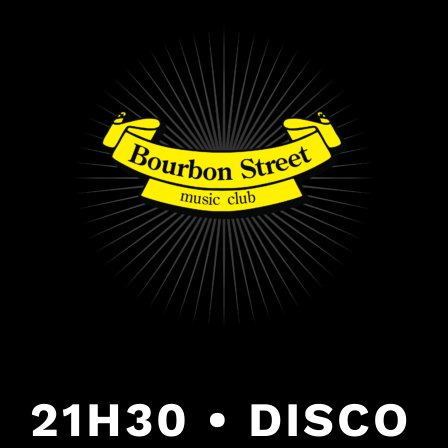
PULAR
PARA
O
CONTEÚDO
21H30 • DISCO