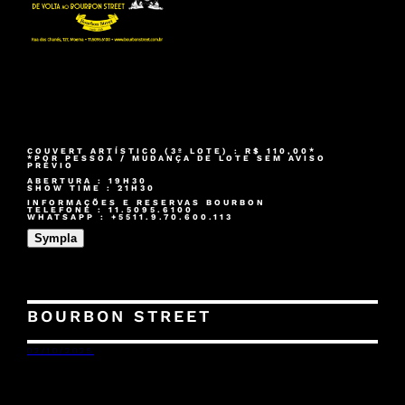
COUVERT ARTÍSTICO (3º LOTE) : R$ 110,00*
*POR PESSOA / MUDANÇA DE LOTE SEM AVISO
PRÉVIO
ABERTURA : 19H30
SHOW TIME : 21H30
INFORMAÇÕES E RESERVAS BOURBON
TELEFONE : 11.5095.6100
WHATSAPP : +5511.9.70.600.113
Sympla
BOURBON STREET
02/10/2025