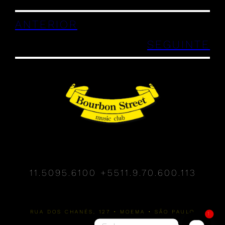
ANTERIOR
SEGUINTE
11.5095.6100
+5511.9.70.600.113
RUA DOS CHANÉS, 127 • MOEMA • SÃO PAULO
1