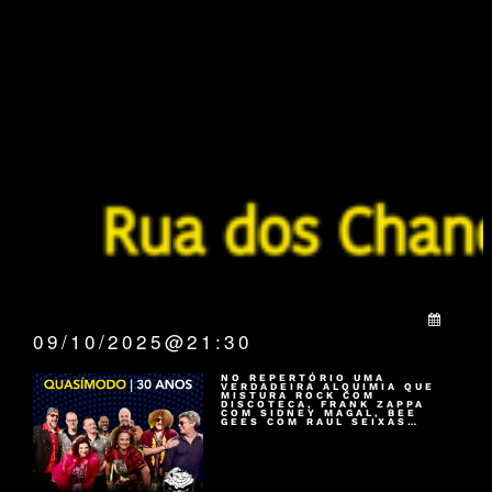
QUANDO:
09/10/2025@21:30
NO REPERTÓRIO UMA
VERDADEIRA ALQUIMIA QUE
MISTURA ROCK COM
DISCOTECA, FRANK ZAPPA
COM SIDNEY MAGAL, BEE
GEES COM RAUL SEIXAS…