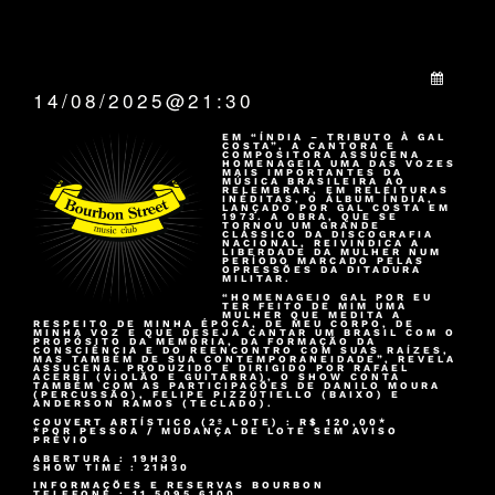
QUANDO:
14/08/2025@21:30
EM “ÍNDIA – TRIBUTO À GAL
COSTA”, A CANTORA E
COMPOSITORA ASSUCENA
HOMENAGEIA UMA DAS VOZES
MAIS IMPORTANTES DA
MÚSICA BRASILEIRA AO
RELEMBRAR, EM RELEITURAS
INÉDITAS, O ÁLBUM ÍNDIA,
LANÇADO POR GAL COSTA EM
1973. A OBRA, QUE SE
TORNOU UM GRANDE
CLÁSSICO DA DISCOGRAFIA
NACIONAL, REIVINDICA A
LIBERDADE DA MULHER NUM
PERÍODO MARCADO PELAS
OPRESSÕES DA DITADURA
MILITAR.
“HOMENAGEIO GAL POR EU
TER FEITO DE MIM UMA
MULHER QUE MEDITA A
RESPEITO DE MINHA ÉPOCA, DE MEU CORPO, DE
MINHA VOZ E QUE DESEJA CANTAR UM BRASIL COM O
PROPÓSITO DA MEMÓRIA, DA FORMAÇÃO DA
CONSCIÊNCIA E DO REENCONTRO COM SUAS RAÍZES,
MAS TAMBÉM DE SUA CONTEMPORANEIDADE”, REVELA
ASSUCENA. PRODUZIDO E DIRIGIDO POR RAFAEL
ACERBI (VIOLÃO E GUITARRA), O SHOW CONTA
TAMBÉM COM AS PARTICIPAÇÕES DE DANILO MOURA
(PERCUSSÃO), FELIPE PIZZUTIELLO (BAIXO) E
ANDERSON RAMOS (TECLADO).
COUVERT ARTÍSTICO (2º LOTE) : R$ 120,00*
*POR PESSOA / MUDANÇA DE LOTE SEM AVISO
PRÉVIO
ABERTURA : 19H30
SHOW TIME : 21H30
INFORMAÇÕES E RESERVAS BOURBON
TELEFONE : 11.5095.6100