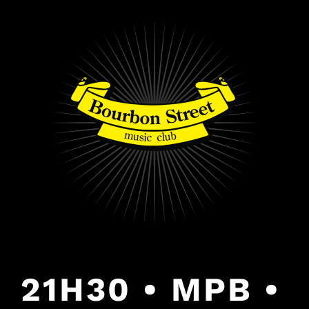
PULAR
PARA
O
CONTEÚDO
21H30 • MPB •