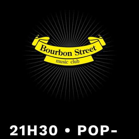
PULAR
PARA
O
CONTEÚDO
21H30 • POP-