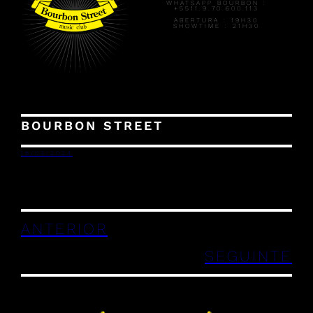
WHATSAPP BOURBON :
+5511.9.70.600.113
ABERTURA :
19H30
SHOWTIME :
21H30
BOURBON STREET
18/03/2024
ANTERIOR
SEGUINTE