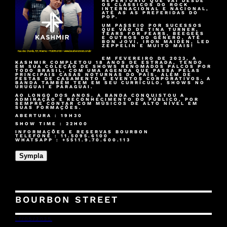
REPERTÓRIO QUE VAI DESDE
OS CLÁSSICOS DO ROCK
INTERNACIONAL E NACIONAL,
ATÉ AS AS PREFERIDAS DO
POP.
UM PASSEIO POR SUCESSOS
QUE VÃO DE TINA TURNER,
TEARS FOR FEARS, BEEGEES
E OUTROS DO GÊNERO, ATÉ
BON JOVI, IRON MAIDEN, LED
ZEPPELIN E MUITO MAIS!
EM FEVEREIRO DE 2023, A
KASHMIR COMPLETOU 18 ANOS DE ESTRADA, TENDO
EM SUA COLEÇÃO DE SHOWS RENOMADOS PALCOS POR
TODO BRASIL, COM UMA AGENDA QUE PASSA PELAS
PRINCIPAIS CASAS NOTURNAS DO PAÍS, ALÉM DE
FESTAS DE CASAMENTO E EVENTOS CORPORATIVOS. A
BANDA TAMBÉM TEM EM SEU CURRÍCULO, SHOWS NO
URUGUAI E PARAGUAI.
AO LONGO DOS ANOS, A BANDA CONQUISTOU A
ADMIRAÇÃO E RECONHECIMENTO DO PÚBLICO, POR
SEMPRE CONTAR COM MÚSICOS DE ALTO NÍVEL EM
SUAS FORMAÇÕES.
ABERTURA : 19H30
SHOW TIME : 22H00
INFORMAÇÕES E RESERVAS BOURBON
TELEFONE : 11.5095.6100
WHATSAPP : +5511.9.70.600.113
Sympla
BOURBON STREET
17/05/2025