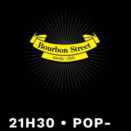
PULAR
PARA
O
CONTEÚDO
21H30 • POP-