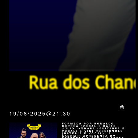
QUANDO:
19/06/2025@21:30
FORMADA POR RONALDO
CORRÊA (VOCAL E BAIXO),
JÚLIO IKEHARA (GUITARRA E
VOCAL) E VINI ROSSIGNOLO
(BATERIA E VOCAL), A
KASHMIR APRESENTA UM