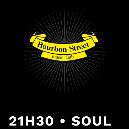
PULAR
PARA
O
CONTEÚDO
21H30 • SOUL