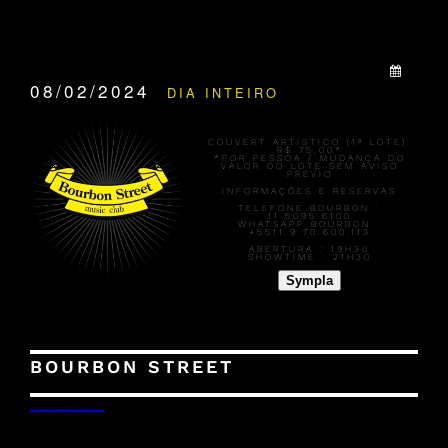
QUANDO:
08/02/2024
DIA INTEIRO
COUVERT ARTÍSTICO (1º LOTE):
R$ 75,00*
*POR PESSOA / MUDANÇA DO
VALOR DO LOTE SEM AVISO
PRÉVIO
INFORMAÇÕES E RESERVAS
TELEFONE BOURBON :
11.5095.6100
WHATSAPP BOURBON :
+5511.9.70.600.113
ABERTURA :
19H30
SHOWTIME :
21H30
Sympla
BOURBON STREET
30/01/2024