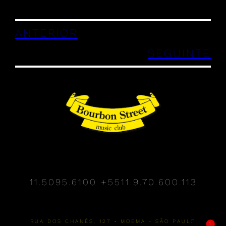
ANTERIOR
SEGUINTE
11.5095.6100
+5511.9.70.600.113
RUA DOS CHANÉS, 127 • MOEMA • SÃO PAULO
1