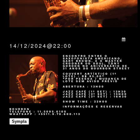
QUANDO:
14/12/2024@22:00
ENCONTRO ENTRE O
SAXOFONISTA AMERICANO,
GARY BROWN, E O MASTER
CROONER DO SOUL, TONY
GORDON NO ANIVERSÁRIO DE
31 ANOS DO BOURBON STREET
COUVERT ARTÍSTICO (1º
LOTE) : R$ 85,00*
*POR PESSOA / MUDANÇA DE
LOTE SEM AVISO PRÉVIO
ABERTURA : 13H00
JAZZ CAFÉ (1º SET) : 13H30
JAZZ CAFÉ (2º SET) : 15H00
JAZZ CAFÉ (3º SET) : 16H30
SHOW TIME : 22H00
INFORMAÇÕES E RESERVAS
BOURBON
TELEFONE : 11.5095.6100
WHATSAPP : +5511.9.70.600.113
Sympla