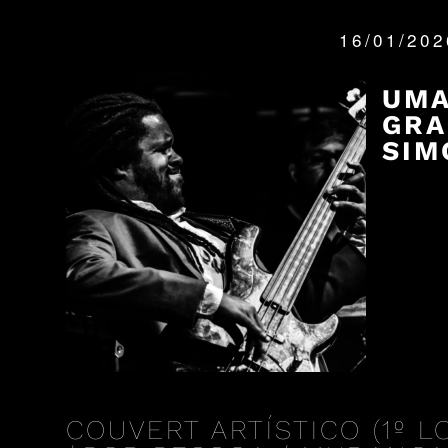
16/01/20
QUANDO:
UMA
GRA
SIM
COUVERT ARTÍSTICO (1º LO