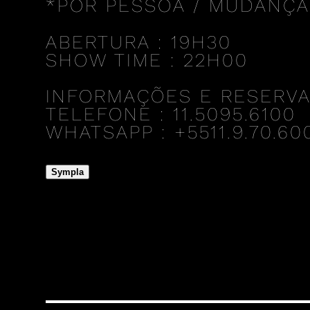
*POR PESSOA / MUDANÇA
ABERTURA : 19H30
SHOW TIME : 22H00
INFORMAÇÕES E RESERV
TELEFONE : 11.5095.6100
WHATSAPP : +5511.9.70.600
Sympla