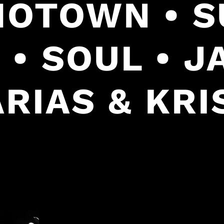
 MOTOWN • 
 • SOUL • J
RIAS & KRI