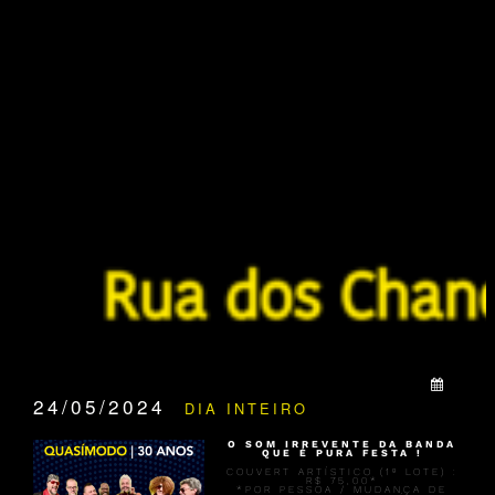
QUANDO:
24/05/2024
DIA INTEIRO
O SOM IRREVENTE DA BANDA
QUE É PURA FESTA !
COUVERT ARTÍSTICO (1º LOTE) :
R$ 75,00*
*POR PESSOA / MUDANÇA DE