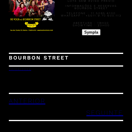
LOTE SEM AVISO PRÉVIO
INFORMAÇÕES E RESERVAS
BOURBON STREET
TELEFONE : 11.5095.6100
WHATSAPP : +5511.9.70.600.113
ABERTURA :
19H30
SHOWTIME :
22H00
Sympla
BOURBON STREET
24/04/2024
ANTERIOR
SEGUINTE