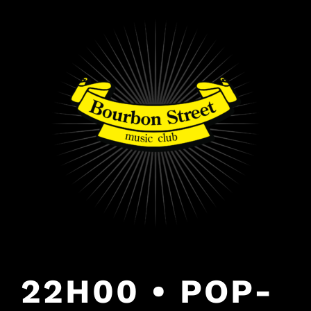
PULAR
PARA
O
CONTEÚDO
22H00 • POP-