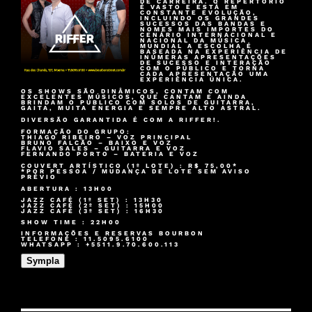
DE CARREIRA.​ O REPERTÓRIO
É VASTO E ESTÁ EM
CONSTANTE EVOLUÇÃO,
INCLUINDO OS GRANDES
SUCESSOS DAS BANDAS E
NOMES MAIS IMPORTES DO
CENÁRIO INTERNACIONAL E
NACIONAL DA MÚSICA
MUNDIAL A ESCOLHA É
BASEADA NA EXPERIÊNCIA DE
INÚMERAS APRESENTAÇÕES
DE SUCESSO E INTERAÇÃO
COM O PÚBLICO E TORNA
CADA APRESENTAÇÃO UMA
EXPERIÊNCIA ÚNICA.
OS SHOWS SÃO DINÂMICOS, CONTAM COM
EXCELENTES MÚSICOS, QUE CANTAM E AINDA
BRINDAM O PÚBLICO COM SOLOS DE GUITARRA,
GAITA, MUITA ENERGIA E SEMPRE ALTO ASTRAL.
DIVERSÃO GARANTIDA É COM A RIFFER!.
FORMAÇÃO DO GRUPO:
THIAGO RIBEIRO – VOZ PRINCIPAL
BRUNO FALCÃO – BAIXO E VOZ
FLAVIO SALES – GUITARRA E VOZ
FERNANDO PORTO – BATERIA E VOZ
COUVERT ARTÍSTICO (1º LOTE) : R$ 75,00*
*POR PESSOA / MUDANÇA DE LOTE SEM AVISO
PRÉVIO
ABERTURA : 13H00
JAZZ CAFÉ (1º SET) : 13H30
JAZZ CAFÉ (2º SET) : 15H00
JAZZ CAFÉ (3º SET) : 16H30
SHOW TIME : 22H00
INFORMAÇÕES E RESERVAS BOURBON
TELEFONE : 11.5095.6100
WHATSAPP : +5511.9.70.600.113
Sympla